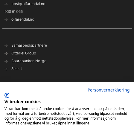
post@oifarendal.no
908 61 066
oifarendal.no
Samarbeidspartnere
Otterlei Group
Sparebanken Norge
Select
Nyhetsarkiv
Personvernerklæring
Terminliste
Spillerstall
Vi bruker cookies
Administrasjon
Vi kan kan komme til å bruke cookies for å analysere besøk på nettsiden,
med formål om å forbedre nettstedet vårt, vise personlig tilpasset innhold
Styret
og for å gi deg en flott nettstedopplevelse. For mer informasjon om
informasjonskapslene vi bruker, åpne innstillingene.