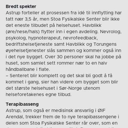
Bredt spekter
Astrup forteller at prosessen fra idé til innflytting har
tatt nær 3,5 år, men Stoa Fysikalske Senter blir ikke
det eneste tilbudet på helsehuset. Havblikk
(øre/nese/hals) flytter inn i egen avdeling. Nevrolog,
psykolog, hypnoterapeut, nevrofeedback,
bedriftshelsetjeneste samt Havblikk og Torungens
øyehelsetjenester slås sammen og kommer også inn
i det nye bygget. Over 30 personer skal ha jobbe på
huset, som samlet sett rommer nær to en halv
håndballbane i flate.
– Senteret blir komplett og det skal bli godt å få
kommet i gang, sier han videre om bygget som blir
det største helsehuset i Sør-Norge utenom
helseforetakenes egne tilbud.
Terapibasseng
Astrup, som også er medisinsk ansvarlig i ØIF
Arendal, trekker frem de to nye terapibassengene i
delen som Stoa Fysikalske Senter rår over, som en