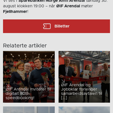
Vi ses i
Sparebanken Norge Amfi Arendal
søndag 30.
august
klokken 19:00
– når
ØIF Arendal
møter
Fjellhammer
!
Billetter
Relaterte artikler
ØIF Arendal og
ØIF Arendal inviterer til
Jobbklar forlenger
digitalt B2B-
samarbeidsavtalen til
speedbooking!
[...]