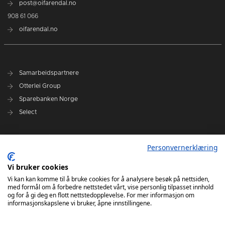
post@oifarendal.no
908 61 066
oifarendal.no
Samarbeidspartnere
Otterlei Group
Sparebanken Norge
Select
Nyhetsarkiv
Personvernerklæring
Terminliste
Spillerstall
Vi bruker cookies
Administrasjon
Vi kan kan komme til å bruke cookies for å analysere besøk på nettsiden,
med formål om å forbedre nettstedet vårt, vise personlig tilpasset innhold
Styret
og for å gi deg en flott nettstedopplevelse. For mer informasjon om
informasjonskapslene vi bruker, åpne innstillingene.