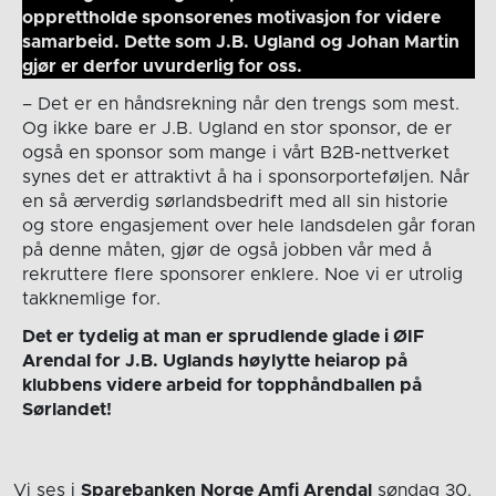
opprettholde sponsorenes motivasjon for videre
samarbeid. Dette som J.B. Ugland og Johan Martin
gjør er derfor uvurderlig for oss.
– Det er en håndsrekning når den trengs som mest.
Og ikke bare er J.B. Ugland en stor sponsor, de er
også en sponsor som mange i vårt B2B-nettverket
synes det er attraktivt å ha i sponsorporteføljen. Når
en så ærverdig sørlandsbedrift med all sin historie
og store engasjement over hele landsdelen går foran
på denne måten, gjør de også jobben vår med å
rekruttere flere sponsorer enklere. Noe vi er utrolig
takknemlige for.
Det er tydelig at man er sprudlende glade i ØIF
Arendal for J.B. Uglands høylytte heiarop på
klubbens videre arbeid for topphåndballen på
Sørlandet!
Vi ses i
Sparebanken Norge Amfi Arendal
søndag 30.