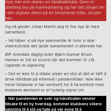
mye mer enn «bare» en håndballklubb. Dere er
ufattelig bra på markedsføring og har tatt steget inn
i den digitale delen på en fenomenal måte, skryter
han.
Og nå gleder Johan Martin seg til fire nye år med
samarbeid.
– Nå håper vi på nye spennende år hvor vi skal
videreutvikle det gode samarbeidet vi allerede har.
ØIF Arendals daglig leder Bjørn-Gunnar Bruun
Hansen er full av lovord når det kommer til J.B.
Uglands re-signering.
– Det er ikke til å stikke under en stol at det er tøft å
drive håndball på elitenivå i pandemitider. Noe ikke
minst tiltakene vi har iverksett for å ha kontroll med
klubbens økonomi er et tydelig signal om.
– Når pandemien er over og håndballen vender
tilbake til en ny hverdag, kommer klubbens videre
satsning til å stå og falle på vår evne til å