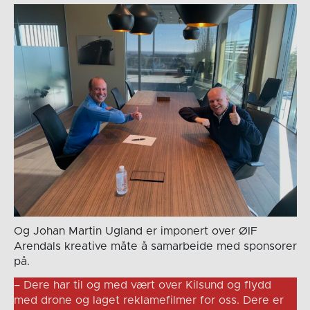
Og Johan Martin Ugland er imponert over ØIF
Arendals kreative måte å samarbeide med sponsorer
på.
– Dere har til og med vært over Kilsund og flydd
med drone og laget reklamefilmer for oss. Dere er