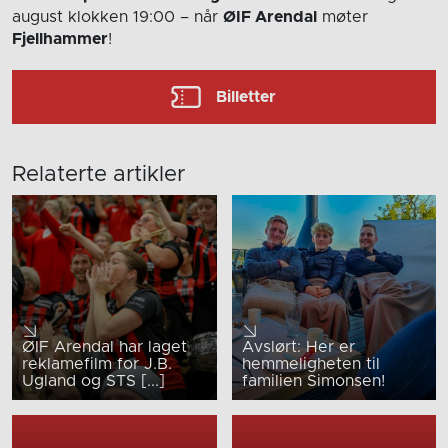
august
klokken 19:00
– når
ØIF Arendal
møter
Fjellhammer
!
Billetter
Relaterte artikler
ØIF Arendal har laget
Avslørt: Her er
reklamefilm for J.B.
hemmeligheten til
Ugland og STS [...]
familien Simonsen!