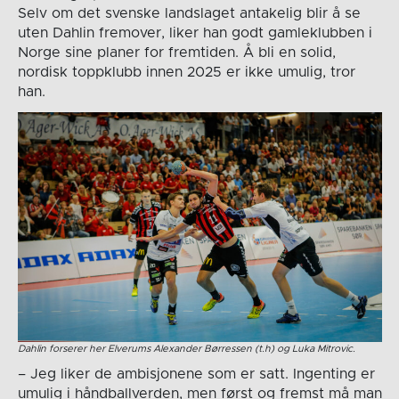
Selv om det svenske landslaget antakelig blir å se
uten Dahlin fremover, liker han godt gamleklubben i
Norge sine planer for fremtiden. Å bli en solid,
nordisk toppklubb innen 2025 er ikke umulig, tror
han.
Dahlin forserer her Elverums Alexander Børressen (t.h) og Luka Mitrovic.
– Jeg liker de ambisjonene som er satt. Ingenting er
umulig i håndballverden, men først og fremst må man