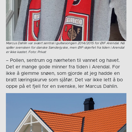
Marcus Dahlin var svært sentral i gullsesongen 2014/2015 for ØIF Arendal. Nå
spiller svensken for danske Sønderjyske, men ØIF-skjerfet fra tiden i Arendal
er ikke kastet. Foto: Privat
– Pollen, sentrum og nærheten til vannet og havet.
Det er mange gode minner fra tiden i Arendal. For
ikke å glemme snøen, som gjorde at jeg hadde en
bratt læringskurve som sjåfør. Det var ikke lett å bo
oppe på et fjell for en svenske, ler Marcus Dahlin.