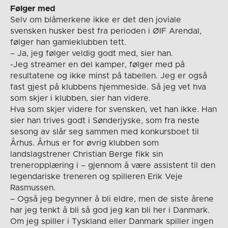
Følger med
Selv om blåmerkene ikke er det den joviale
svensken husker best fra perioden i ØIF Arendal,
følger han gamleklubben tett.
– Ja, jeg følger veldig godt med, sier han.
-Jeg streamer en del kamper, følger med på
resultatene og ikke minst på tabellen. Jeg er også
fast gjest på klubbens hjemmeside. Så jeg vet hva
som skjer i klubben, sier han videre.
Hva som skjer videre for svensken, vet han ikke. Han
sier han trives godt i Sønderjyske, som fra neste
sesong av slår seg sammen med konkursboet til
Århus. Århus er for øvrig klubben som
landslagstrener Christian Berge fikk sin
treneropplæring i – gjennom å være assistent til den
legendariske treneren og spilleren Erik Veje
Rasmussen.
– Også jeg begynner å bli eldre, men de siste årene
har jeg tenkt å bli så god jeg kan bli her i Danmark.
Om jeg spiller i Tyskland eller Danmark spiller ingen