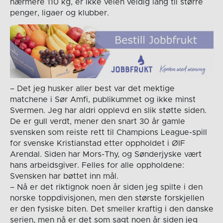
nærmere 110 kg, er ikke veien veldig lang til større
penger, ligaer og klubber.
– Det jeg husker aller best var det mektige
matchene i Sør Amfi, publikummet og ikke minst
Svermen. Jeg har aldri opplevd en slik støtte siden.
De er gull verdt, mener den snart 30 år gamle
svensken som reiste rett til Champions League-spill
for svenske Kristianstad etter oppholdet i ØIF
Arendal. Siden har Mors-Thy, og Sønderjyske vært
hans arbeidsgiver. Felles for alle oppholdene:
Svensken har bøttet inn mål.
– Nå er det riktignok noen år siden jeg spilte i den
norske toppdivisjonen, men den største forskjellen
er den fysiske biten. Det smeller kraftig i den danske
serien, men nå er det som sagt noen år siden jeg