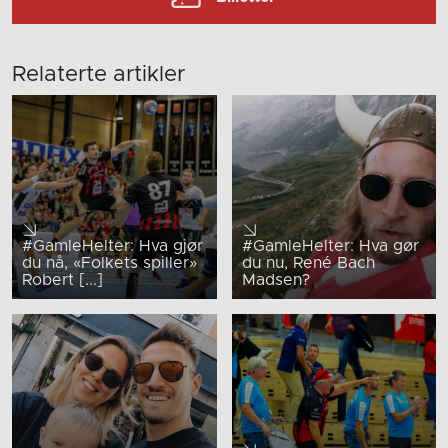
Relaterte artikler
#GamleHelter: Hva gjør
#GamleHelter: Hva gør
du nå, «Folkets spiller»
du nu, René Bach
Robert [...]
Madsen?