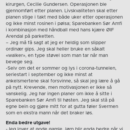
kirurgen, Cecilie Gundersen. Operasjonen ble
gjennomført etter planen. Livskvaliteten skal etter
planen stige i takt med både uker etter operasjonen
og ikke minst rosinen i pølsa; Sparebanken Sør Amfi
i kombinasjon med håndball med hans kjære ØIF
Arendal på parketten.
– Jeg må få sagt at jeg er heldig som slipper
ordinær gips. Jeg skal heller bruke en såkalt
«walker», en type støvel som man tar når man
bevege seg.
-Selv om det er sommer og lys i corona-tunnelen,
seriestart i september og ikke minst at
ankelsmertene skal forsvinne, så skal jeg lære å gå
på nytt. Krevende, men motivasjonen er ikke så
vanskelig. Jeg har ingen planer om ikke å sitte i
Sparebanken Sør Amfi til høsten. Jeg skal stå på
egne bein og gjøre mitt for at gutta føler Svermen
som en ekstra mann når det braker løs.
Enda bedre utgave!
-Jeg lover at gode gamle Jørn blir enda bedre når vi