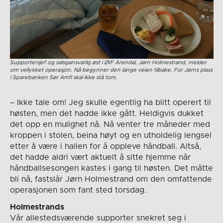
Supportersjef og salsgansvarlig øst i ØIF Arendal, Jørn Holmestrand, melder
om vellykket operasjon. Nå begynner den lange veien tilbake. For Jørns plass
i Sparebanken Sør Amfi skal ikke stå tom.
– Ikke tale om! Jeg skulle egentlig ha blitt operert til
høsten, men det hadde ikke gått. Heldigvis dukket
det opp en mulighet nå. Nå venter tre måneder med
kroppen i stolen, beina høyt og en utholdelig lengsel
etter å være i hallen for å oppleve håndball. Altså,
det hadde aldri vært aktuelt å sitte hjemme når
håndballsesongen kastes i gang til høsten. Det måtte
bli nå, fastslår Jørn Holmestrand om den omfattende
operasjonen som fant sted torsdag.
Holmestrands
Vår allestedsværende supporter snekret seg i