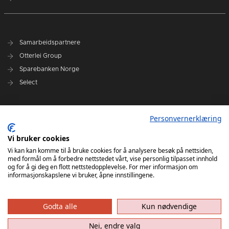
Samarbeidspartnere
Otterlei Group
Sparebanken Norge
Select
Nyhetsarkiv
Personvernerklæring
Terminliste
Spillerstall
Vi bruker cookies
Administrasjon
Vi kan kan komme til å bruke cookies for å analysere besøk på nettsiden,
med formål om å forbedre nettstedet vårt, vise personlig tilpasset innhold
Styret
og for å gi deg en flott nettstedopplevelse. For mer informasjon om
informasjonskapslene vi bruker, åpne innstillingene.
Godta alle
Kun nødvendige
Nei, endre valg