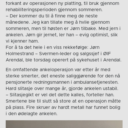
forkant av operasjonen ny platting, til bruk gjennom
rehabiliteringsperioden gjennom sommeren.
– Der kommer du til å finne meg de neste
månedene. Jeg kan tillate meg å hvile gjennom
sommeren, men til høsten er Jørn tilbake. Med jern i
ankelen. Jørn gir jernet, ler han – evig optimist, slik
vi kjenner ham.
For å ta det hele i en viss rekkefølge: Jørn
Holmestrand – Svermen-leder og salgssjef i ØIF
Arendal, ble torsdag operert på sykehuset i Arendal.
En omfattende ankeloperasjon var etter år med
sterke smerter, det eneste saliggjørende for den nå
pensjonerte redningsmannen i ambulansetjenesten.
Hard slitasje over mange år, gjorde ankelen ustabil.
– Slitasjegikt er vel det dette kalles, forteller han.
Smertene ble til slutt så store at en operasjon måtte
på plass. Fire skruer av hardt metall har funnet bolig
i den ødelagte ankelen.