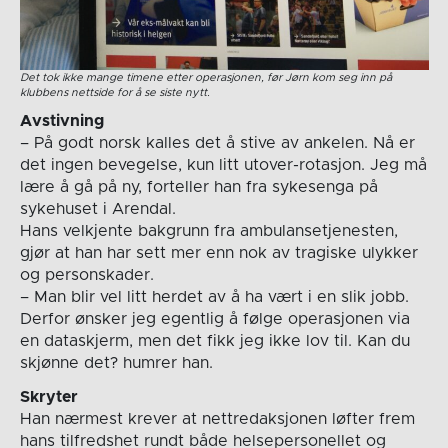
Det tok ikke mange timene etter operasjonen, før Jørn kom seg inn på
klubbens nettside for å se siste nytt.
Avstivning
– På godt norsk kalles det å stive av ankelen. Nå er
det ingen bevegelse, kun litt utover-rotasjon. Jeg må
lære å gå på ny, forteller han fra sykesenga på
sykehuset i Arendal.
Hans velkjente bakgrunn fra ambulansetjenesten,
gjør at han har sett mer enn nok av tragiske ulykker
og personskader.
– Man blir vel litt herdet av å ha vært i en slik jobb.
Derfor ønsker jeg egentlig å følge operasjonen via
en dataskjerm, men det fikk jeg ikke lov til. Kan du
skjønne det? humrer han.
Skryter
Han nærmest krever at nettredaksjonen løfter frem
hans tilfredshet rundt både helsepersonellet og