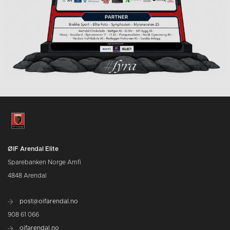
ØIF Arendal Elite
Sparebanken Norge Amfi
4848 Arendal
post@oifarendal.no
908 61 066
oifarendal.no