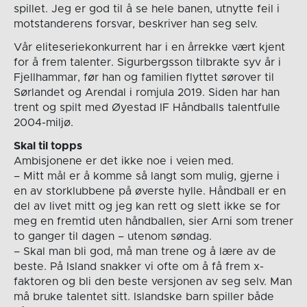
spillet. Jeg er god til å se hele banen, utnytte feil i
motstanderens forsvar, beskriver han seg selv.
Vår eliteseriekonkurrent har i en årrekke vært kjent
for å frem talenter. Sigurbergsson tilbrakte syv år i
Fjellhammar, før han og familien flyttet sørover til
Sørlandet og Arendal i romjula 2019. Siden har han
trent og spilt med Øyestad IF Håndballs talentfulle
2004-miljø.
Skal til topps
Ambisjonene er det ikke noe i veien med.
– Mitt mål er å komme så langt som mulig, gjerne i
en av storklubbene på øverste hylle. Håndball er en
del av livet mitt og jeg kan rett og slett ikke se for
meg en fremtid uten håndballen, sier Arni som trener
to ganger til dagen – utenom søndag.
– Skal man bli god, må man trene og å lære av de
beste. På Island snakker vi ofte om å få frem x-
faktoren og bli den beste versjonen av seg selv. Man
må bruke talentet sitt. Islandske barn spiller både