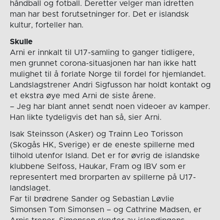
håndball og fotball. Deretter velger man idretten
man har best forutsetninger for. Det er islandsk
kultur, forteller han.
Skulle
Arni er innkalt til U17-samling to ganger tidligere,
men grunnet corona-situasjonen har han ikke hatt
mulighet til å forlate Norge til fordel for hjemlandet.
Landslagstrener Andri Sigfusson har holdt kontakt og
et ekstra øye med Arni de siste årene.
– Jeg har blant annet sendt noen videoer av kamper.
Han likte tydeligvis det han så, sier Arni.
Isak Steinsson (Asker) og Trainn Leo Torisson
(Skogås HK, Sverige) er de eneste spillerne med
tilhold utenfor Island. Det er for øvrig de islandske
klubbene Selfoss, Haukar, Fram og IBV som er
representert med brorparten av spillerne på U17-
landslaget.
Far til brødrene Sander og Sebastian Løvlie
Simonsen Tom Simonsen – og Cathrine Madsen, er