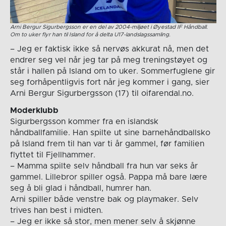
Arni Bergur Sigurbergsson er en del av 2004-miljøet i Øyestad IF Håndball.
Om to uker flyr han til Island for å delta U17-landslagssamling.
– Jeg er faktisk ikke så nervøs akkurat nå, men det
endrer seg vel når jeg tar på meg treningstøyet og
står i hallen på Island om to uker. Sommerfuglene gir
seg forhåpentligvis fort når jeg kommer i gang, sier
Arni Bergur Sigurbergsson (17) til oifarendal.no.
Moderklubb
Sigurbergsson kommer fra en islandsk
håndballfamilie. Han spilte ut sine barnehåndballsko
på Island frem til han var ti år gammel, før familien
flyttet til Fjellhammer.
– Mamma spilte selv håndball fra hun var seks år
gammel. Lillebror spiller også. Pappa må bare lære
seg å bli glad i håndball, humrer han.
Arni spiller både venstre bak og playmaker. Selv
trives han best i midten.
– Jeg er ikke så stor, men mener selv å skjønne