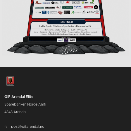
ØIF Arendal Elite
Sparebanken Norge Amfi
4848 Arendal
post@oifarendal.no