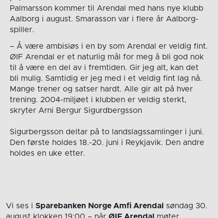
Palmarsson kommer til Arendal med hans nye klubb
Aalborg i august. Smarasson var i flere år Aalborg-
spiller.
– Å være ambisiøs i en by som Arendal er veldig fint.
ØIF Arendal er et naturlig mål for meg å bli god nok
til å være en del av i fremtiden. Gir jeg alt, kan det
bli mulig. Samtidig er jeg med i et veldig fint lag nå.
Mange trener og satser hardt. Alle gir alt på hver
trening. 2004-miljøet i klubben er veldig sterkt,
skryter Arni Bergur Sigurdbergsson
Sigurbergsson deltar på to landslagssamlinger i juni.
Den første holdes 18.-20. juni i Reykjavik. Den andre
holdes en uke etter.
Vi ses i
Sparebanken Norge Amfi Arendal
søndag 30.
august
klokken 19:00
– når
ØIF Arendal
møter