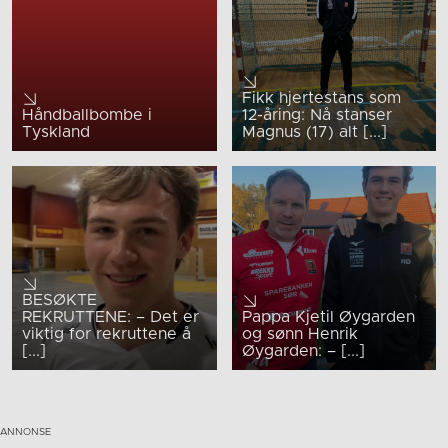
Fikk hjertestans som
Håndballbombe i
12-åring: Nå stanser
Tyskland
Magnus (17) alt [...]
BESØKTE
REKRUTTENE: – Det er
Pappa Kjetil Øygarden
viktig for rekruttene å
og sønn Henrik
[...]
Øygarden: – [...]