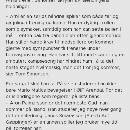
Arnis trener. Simonsen skryter av islendingens
holdninger.
– Arni er en seriøs håndballspiller som både tar og
gir juling i trening og kamp. Han er dyktig i rollen
som playmaker, samtidig som han kan sette ballen i
mål – enten bak fra banen eller etter gjennombrudd.
Han stiller harde krav til medspillere og kommer
gjerne med synspunkter til trenerne under
formasjonstrening. Han har slitt litt med skader og en
amputert kampsesong har hindret ham i å ta det
neste steget nivåmessig, men det tror jeg kommer,
sier Tom Simonsen.
For steget skal han ta. På veien studerer han ikke
bare Mario Matics bevegelser i ØIF Arendal. For det
er islendingene som regjerer på lista hans.
– Aron Palmarsson er det nærmeste Gud man
kommer på Island. Han studerer jeg nøye hver gang
det er anledning. Janus Smarasson (Frisch Auf
Gøppingen) er en annen spiller jeg bruker mye tid
på, forteller han.