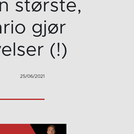
n største,
rio gjør
lser (!)
25/06/2021