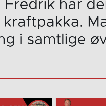
Fredrik har de
e kraftpakka. Ma
g i samtlige øve