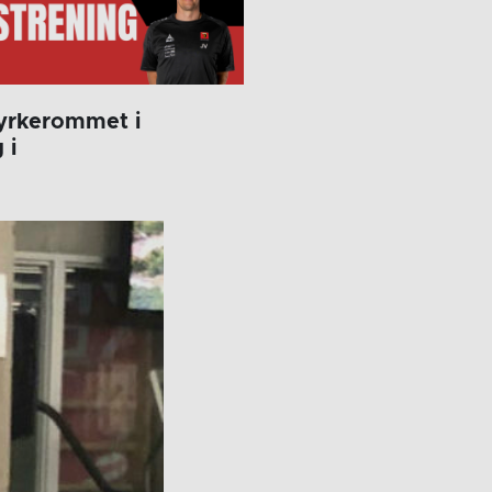
styrkerommet i
 i