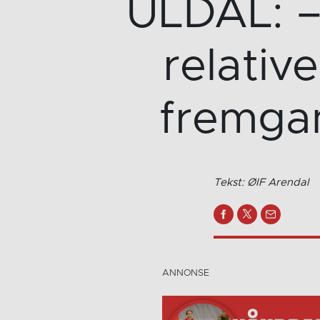
ULDAL: – 
relativ
fremgan
Tekst: ØIF Arendal