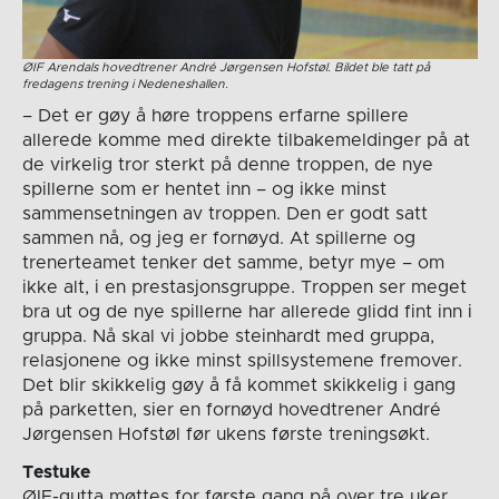
ØIF Arendals hovedtrener André Jørgensen Hofstøl. Bildet ble tatt på
fredagens trening i Nedeneshallen.
– Det er gøy å høre troppens erfarne spillere
allerede komme med direkte tilbakemeldinger på at
de virkelig tror sterkt på denne troppen, de nye
spillerne som er hentet inn – og ikke minst
sammensetningen av troppen. Den er godt satt
sammen nå, og jeg er fornøyd. At spillerne og
trenerteamet tenker det samme, betyr mye – om
ikke alt, i en prestasjonsgruppe. Troppen ser meget
bra ut og de nye spillerne har allerede glidd fint inn i
gruppa. Nå skal vi jobbe steinhardt med gruppa,
relasjonene og ikke minst spillsystemene fremover.
Det blir skikkelig gøy å få kommet skikkelig i gang
på parketten, sier en fornøyd hovedtrener André
Jørgensen Hofstøl før ukens første treningsøkt.
Testuke
ØIF-gutta møttes for første gang på over tre uker