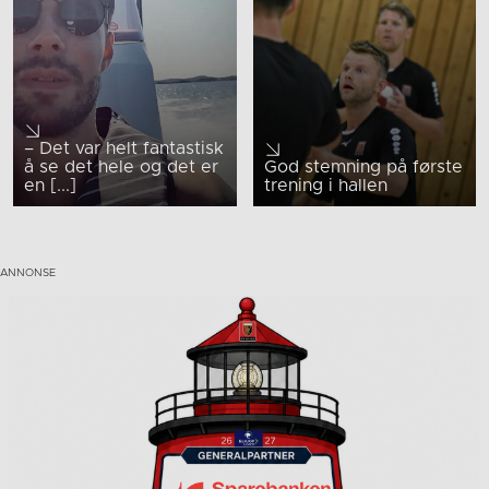
– Det var helt fantastisk
å se det hele og det er
God stemning på første
en [...]
trening i hallen