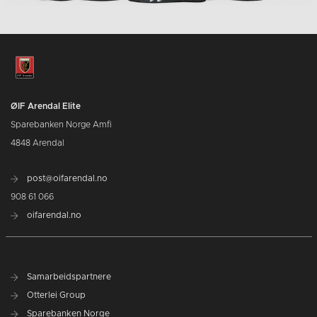
ØIF Arendal Elite
Sparebanken Norge Amfi
4848 Arendal
post@oifarendal.no
908 61 066
oifarendal.no
Samarbeidspartnere
Otterlei Group
Sparebanken Norge