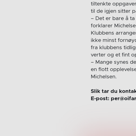
tiltenkte oppgaven
til de igjen sitter 
– Det er bare å t
forklarer Michelse
Klubbens arrangem
ikke minst fornøy
fra klubbens tidl
verter og et fint 
– Mange synes dett
en flott opplevel
Michelsen.
Slik tar du kont
E-post: per@oifa