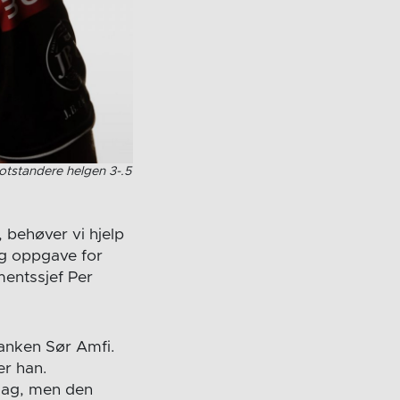
otstandere helgen 3-.5
 behøver vi hjelp
ig oppgave for
mentssjef Per
banken Sør Amfi.
er han.
rdag, men den