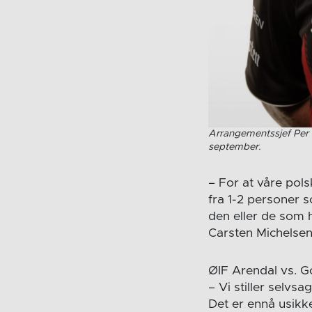
Arrangementssjef Per 
september.
– For at våre pol
fra 1-2 personer 
den eller de som h
Carsten Michelsen
ØIF Arendal vs. G
– Vi stiller selvsa
Det er ennå usikk