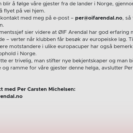
 blir å følge våre gjester fra de lander i Norge, gjen
på flyet på vei hjem.
a kontakt med meg på e-post –
per@oifarendal.no
, så
n.
entssjef sier videre at ØIF Arendal har god erfaring 
de – verter når klubben får besøk av europeiske lag. 
igere motstandere i ulike europacuper har også bemerk
opphold i Norge.
e er trivelig, man stifter nye bekjentskaper og man bid
se og ramme for våre gjester denne helga, avslutter Pe
akt med Per Carsten Michelsen:
rendal.no