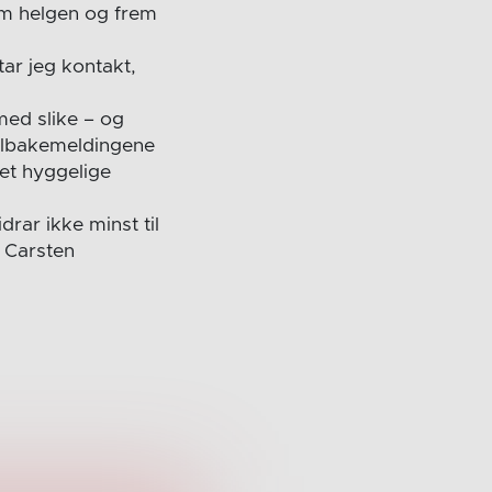
nom helgen og frem
 tar jeg kontakt,
med slike – og
Tilbakemeldingene
et hyggelige
rar ikke minst til
r Carsten