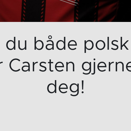
 du både polsk
r Carsten gjern
deg!