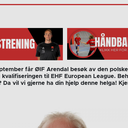
eptember får ØIF Arendal besøk av den polsk
i kvalifiseringen til EHF European League. Be
 Da vil vi gjerne ha din hjelp denne helga! K