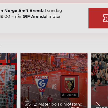
n Norge Amfi Arendal
søndag
19:00
– når
ØIF Arendal
møter
r
SISTE: Møter polsk motstand