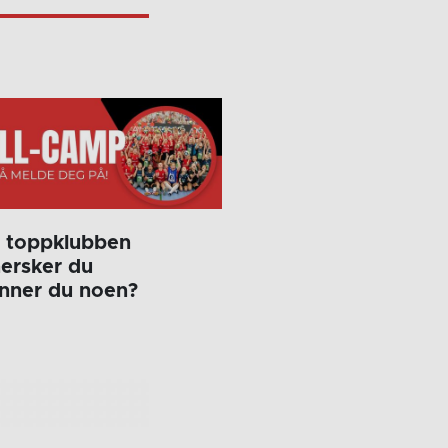
e toppklubben
hersker du
jenner du noen?