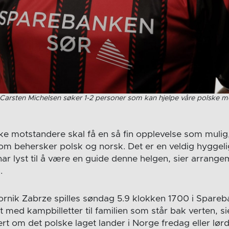
Carsten Michelsen søker 1-2 personer som kan hjelpe våre polske m
ske motstandere skal få en så fin opplevelse som mulig,
som behersker polsk og norsk. Det er en veldig hyggel
ar lyst til å være en guide denne helgen, sier arrange
.
ornik Zabrze spilles søndag 5.9 klokken 1700 i Spare
gt med kampbilletter til familien som står bak verten, si
ert om det polske laget lander i Norge fredag eller lø