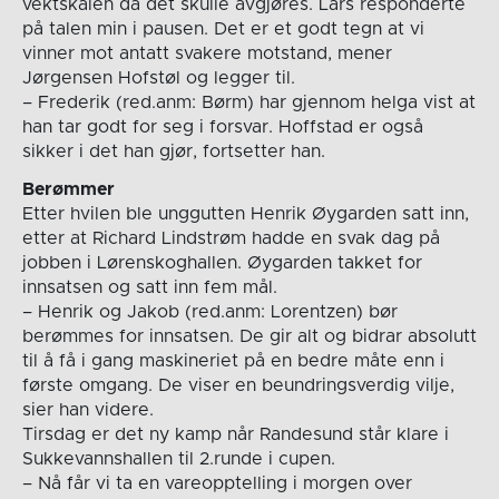
vektskålen da det skulle avgjøres. Lars responderte
på talen min i pausen. Det er et godt tegn at vi
vinner mot antatt svakere motstand, mener
Jørgensen Hofstøl og legger til.
– Frederik (red.anm: Børm) har gjennom helga vist at
han tar godt for seg i forsvar. Hoffstad er også
sikker i det han gjør, fortsetter han.
Berømmer
Etter hvilen ble unggutten Henrik Øygarden satt inn,
etter at Richard Lindstrøm hadde en svak dag på
jobben i Lørenskoghallen. Øygarden takket for
innsatsen og satt inn fem mål.
– Henrik og Jakob (red.anm: Lorentzen) bør
berømmes for innsatsen. De gir alt og bidrar absolutt
til å få i gang maskineriet på en bedre måte enn i
første omgang. De viser en beundringsverdig vilje,
sier han videre.
Tirsdag er det ny kamp når Randesund står klare i
Sukkevannshallen til 2.runde i cupen.
– Nå får vi ta en vareopptelling i morgen over