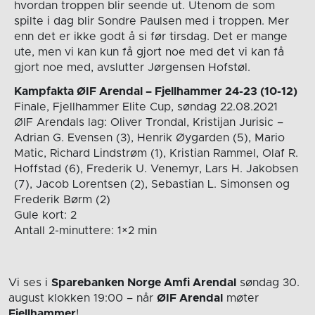
hvordan troppen blir seende ut. Utenom de som
spilte i dag blir Sondre Paulsen med i troppen. Mer
enn det er ikke godt å si før tirsdag. Det er mange
ute, men vi kan kun få gjort noe med det vi kan få
gjort noe med, avslutter Jørgensen Hofstøl.
Kampfakta ØIF Arendal – Fjellhammer 24-23 (10-12)
Finale, Fjellhammer Elite Cup, søndag 22.08.2021
ØIF Arendals lag: Oliver Trondal, Kristijan Jurisic –
Adrian G. Evensen (3), Henrik Øygarden (5), Mario
Matic, Richard Lindstrøm (1), Kristian Rammel, Olaf R.
Hoffstad (6), Frederik U. Venemyr, Lars H. Jakobsen
(7), Jacob Lorentsen (2), Sebastian L. Simonsen og
Frederik Børm (2)
Gule kort: 2
Antall 2-minuttere: 1×2 min
Vi ses i
Sparebanken Norge Amfi Arendal
søndag 30.
august
klokken 19:00
– når
ØIF Arendal
møter
Fjellhammer
!