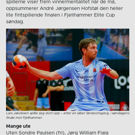
spillerne viser frem vinnermentalitet når de må,
oppsummerer André Jørgensen Hofstøl den heller
lite fintspillende finalen i Fjellhammer Elite Cup
søndag.
Lars Jakobsen spilte seg stort opp – etter en laber førsteomgang, i søndagens
finale mot Fjellhammer
Mange ute
Uten Sondre Paulsen (fri), Jørg William Fiala