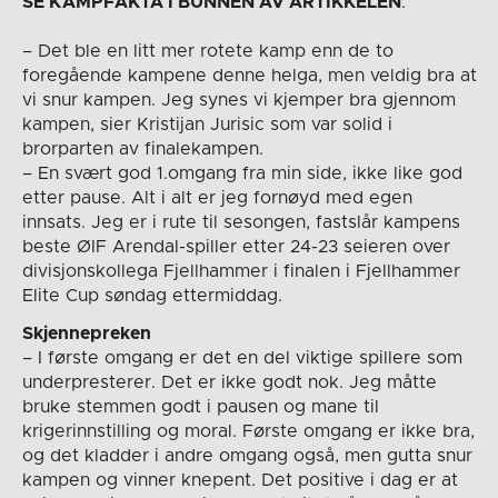
SE KAMPFAKTA I BUNNEN AV ARTIKKELEN
.
– Det ble en litt mer rotete kamp enn de to
foregående kampene denne helga, men veldig bra at
vi snur kampen. Jeg synes vi kjemper bra gjennom
kampen, sier Kristijan Jurisic som var solid i
brorparten av finalekampen.
– En svært god 1.omgang fra min side, ikke like god
etter pause. Alt i alt er jeg fornøyd med egen
innsats. Jeg er i rute til sesongen, fastslår kampens
beste ØIF Arendal-spiller etter 24-23 seieren over
divisjonskollega Fjellhammer i finalen i Fjellhammer
Elite Cup søndag ettermiddag.
Skjennepreken
– I første omgang er det en del viktige spillere som
underpresterer. Det er ikke godt nok. Jeg måtte
bruke stemmen godt i pausen og mane til
krigerinnstilling og moral. Første omgang er ikke bra,
og det kladder i andre omgang også, men gutta snur
kampen og vinner knepent. Det positive i dag er at