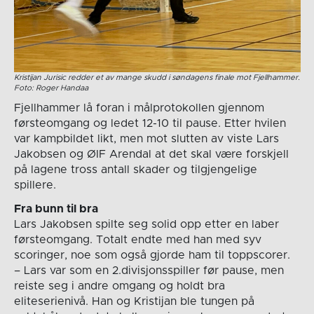
Kristijan Jurisic redder et av mange skudd i søndagens finale mot Fjellhammer.
Foto: Roger Handaa
Fjellhammer lå foran i målprotokollen gjennom
førsteomgang og ledet 12-10 til pause. Etter hvilen
var kampbildet likt, men mot slutten av viste Lars
Jakobsen og ØIF Arendal at det skal være forskjell
på lagene tross antall skader og tilgjengelige
spillere.
Fra bunn til bra
Lars Jakobsen spilte seg solid opp etter en laber
førsteomgang. Totalt endte med han med syv
scoringer, noe som også gjorde ham til toppscorer.
– Lars var som en 2.divisjonsspiller før pause, men
reiste seg i andre omgang og holdt bra
eliteserienivå. Han og Kristijan ble tungen på