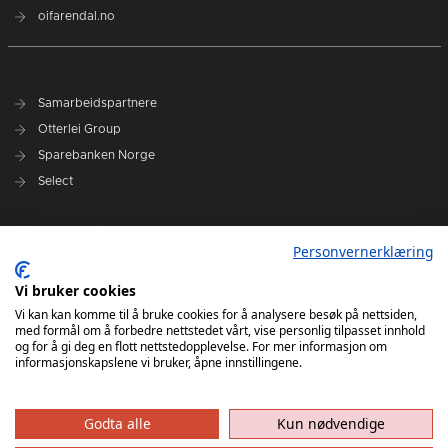
oifarendal.no
Samarbeidspartnere
Otterlei Group
Sparebanken Norge
Select
Nyhetsarkiv
Personvernerklæring
Terminliste
Spillerstall
Vi bruker cookies
Administrasjon
Vi kan kan komme til å bruke cookies for å analysere besøk på nettsiden,
med formål om å forbedre nettstedet vårt, vise personlig tilpasset innhold
Styret
og for å gi deg en flott nettstedopplevelse. For mer informasjon om
informasjonskapslene vi bruker, åpne innstillingene.
Godta alle
Kun nødvendige