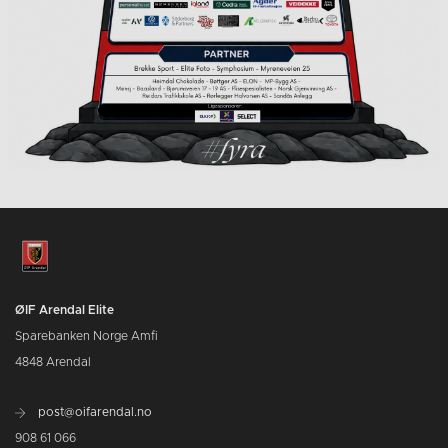
ØIF Arendal Elite
Sparebanken Norge Amfi
4848 Arendal
post@oifarendal.no
908 61 066