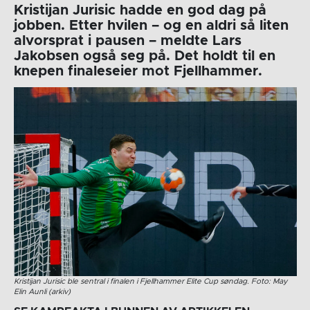
Kristijan Jurisic hadde en god dag på
jobben. Etter hvilen – og en aldri så liten
alvorsprat i pausen – meldte Lars
Jakobsen også seg på. Det holdt til en
knepen finaleseier mot Fjellhammer.
Kristijan Jurisic ble sentral i finalen i Fjellhammer Elite Cup søndag. Foto: May
Elin Aunli (arkiv)