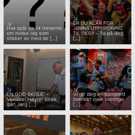
ER DU KLAR FOR
Hva spår de 14 trenerne
JØRNS UTFORDRING
om hvilke lag som
TIL DEG? – Ta på deg
stikker av med de [...]
[...]
EN GOD SKOLE: –
Vi gir deg en komplett
Venstre! Høyre! Strek
oversikt over samtlige
går! Jørg [...]
[...]