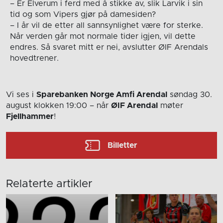
– Er Elverum i ferd med å stikke av, slik Larvik i sin
tid og som Vipers gjør på damesiden?
– I år vil de etter all sannsynlighet være for sterke.
Når verden går mot normale tider igjen, vil dette
endres. Så svaret mitt er nei, avslutter ØIF Arendals
hovedtrener.
Vi ses i
Sparebanken Norge Amfi Arendal
søndag 30.
august
klokken 19:00
– når
ØIF Arendal
møter
Fjellhammer
!
Billetter
Relaterte artikler