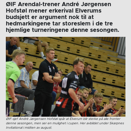
ØIF Arendal-trener André Jørgensen
Hofstøl mener erkerival Elverums
budsjett er argument nok til at
hedmarkingene tar storeslem i de tre
hjemlige turneringene denne sesongen.
ØIF-sjef André Jørgensen Hofstøl spår at Elverum blir sterke på alle fronter
denne sesongen, men ser en mulighet i cupen. Her avbildet under Skarpnes
Invitational i midten av august.