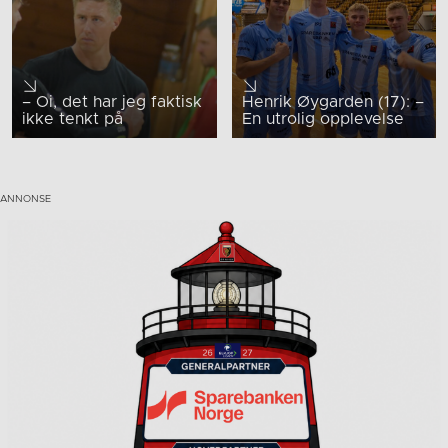
– Oi, det har jeg faktisk
Henrik Øygarden (17): –
ikke tenkt på
En utrolig opplevelse