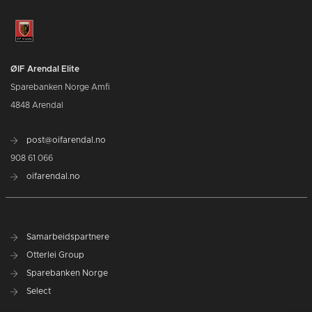
ØIF Arendal Elite
Sparebanken Norge Amfi
4848 Arendal
post@oifarendal.no
908 61 066
oifarendal.no
Samarbeidspartnere
Otterlei Group
Sparebanken Norge
Select