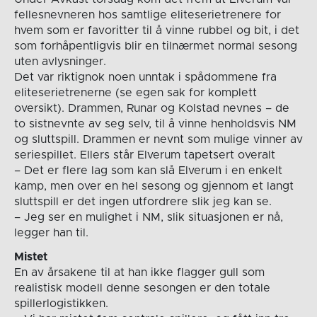
fellesnevneren hos samtlige eliteserietrenere for
hvem som er favoritter til å vinne rubbel og bit, i det
som forhåpentligvis blir en tilnærmet normal sesong
uten avlysninger.
Det var riktignok noen unntak i spådommene fra
eliteserietrenerne (se egen sak for komplett
oversikt). Drammen, Runar og Kolstad nevnes – de
to sistnevnte av seg selv, til å vinne henholdsvis NM
og sluttspill. Drammen er nevnt som mulige vinner av
seriespillet. Ellers står Elverum tapetsert overalt
– Det er flere lag som kan slå Elverum i en enkelt
kamp, men over en hel sesong og gjennom et langt
sluttspill er det ingen utfordrere slik jeg kan se.
– Jeg ser en mulighet i NM, slik situasjonen er nå,
legger han til.
Mistet
En av årsakene til at han ikke flagger gull som
realistisk modell denne sesongen er den totale
spillerlogistikken.