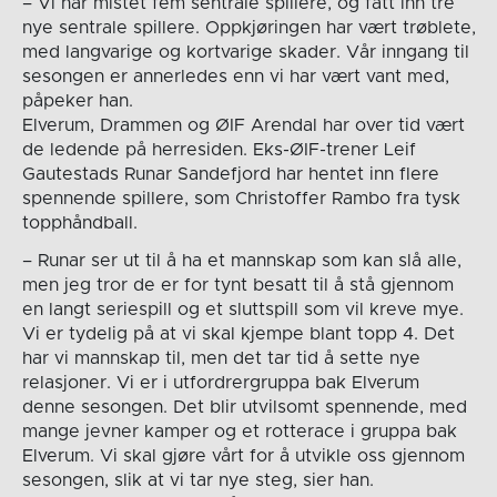
– Vi har mistet fem sentrale spillere, og fått inn tre
nye sentrale spillere. Oppkjøringen har vært trøblete,
med langvarige og kortvarige skader. Vår inngang til
sesongen er annerledes enn vi har vært vant med,
påpeker han.
Elverum, Drammen og ØIF Arendal har over tid vært
de ledende på herresiden. Eks-ØIF-trener Leif
Gautestads Runar Sandefjord har hentet inn flere
spennende spillere, som Christoffer Rambo fra tysk
topphåndball.
– Runar ser ut til å ha et mannskap som kan slå alle,
men jeg tror de er for tynt besatt til å stå gjennom
en langt seriespill og et sluttspill som vil kreve mye.
Vi er tydelig på at vi skal kjempe blant topp 4. Det
har vi mannskap til, men det tar tid å sette nye
relasjoner. Vi er i utfordrergruppa bak Elverum
denne sesongen. Det blir utvilsomt spennende, med
mange jevner kamper og et rotterace i gruppa bak
Elverum. Vi skal gjøre vårt for å utvikle oss gjennom
sesongen, slik at vi tar nye steg, sier han.