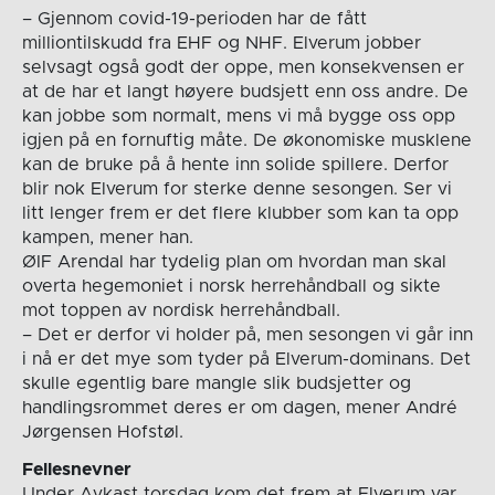
– Gjennom covid-19-perioden har de fått
milliontilskudd fra EHF og NHF. Elverum jobber
selvsagt også godt der oppe, men konsekvensen er
at de har et langt høyere budsjett enn oss andre. De
kan jobbe som normalt, mens vi må bygge oss opp
igjen på en fornuftig måte. De økonomiske musklene
kan de bruke på å hente inn solide spillere. Derfor
blir nok Elverum for sterke denne sesongen. Ser vi
litt lenger frem er det flere klubber som kan ta opp
kampen, mener han.
ØIF Arendal har tydelig plan om hvordan man skal
overta hegemoniet i norsk herrehåndball og sikte
mot toppen av nordisk herrehåndball.
– Det er derfor vi holder på, men sesongen vi går inn
i nå er det mye som tyder på Elverum-dominans. Det
skulle egentlig bare mangle slik budsjetter og
handlingsrommet deres er om dagen, mener André
Jørgensen Hofstøl.
Fellesnevner
Under Avkast torsdag kom det frem at Elverum var