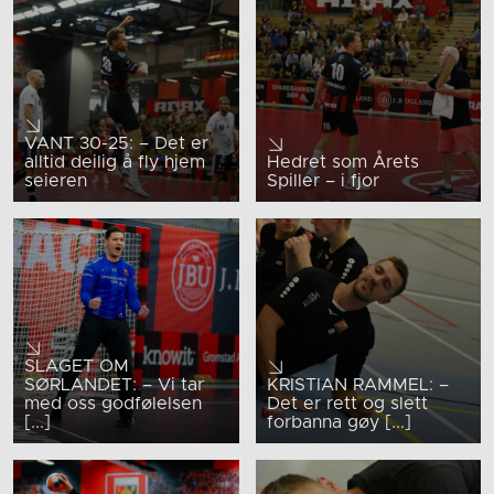
VANT 30-25: – Det er
alltid deilig å fly hjem
Hedret som Årets
seieren
Spiller – i fjor
SLAGET OM
SØRLANDET: – Vi tar
KRISTIAN RAMMEL: –
med oss godfølelsen
Det er rett og slett
[...]
forbanna gøy [...]