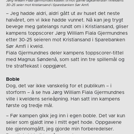
Jørg William Fiala Gjermundes klasket til mot gamle lagkamerater i kveldens
30-25 seier mot Kristiansand i Sparebanken Sør Amfi.
– Jeg hadde aldri, aldri gått ut av huset det neste
halvåret, om vi ikke hadde vunnet. Nå kan jeg trygt
bevege meg gatelangs rundt om i Kristiansand, gliser
kampens toppscorer Jørg William Fiala Gjermundnes
etter 30-25 seieren mot Kristiansand i Sparebanken
Sør Amfi i kveld.
Fiala Gjermundnes deler kampens toppscorer-tittel
med Magnus Søndenå, som satt inn tre spillemål og
tre straffekast i oppgjøret.
Boble
Dog, det var ikke vanskelig for et publikum – i
storform – å se hva Jørg William Fiala Gjermundnes
ville i kveldens serieåpning. Han satt inn kampens
første og tredje mål.
– Før kampen gikk jeg inn i egen boble. Det var kun
seier som gjaldt inne i mitt eget hode. Oppgavene
ble gjennomgått, jeg gjorde min forberedelser.