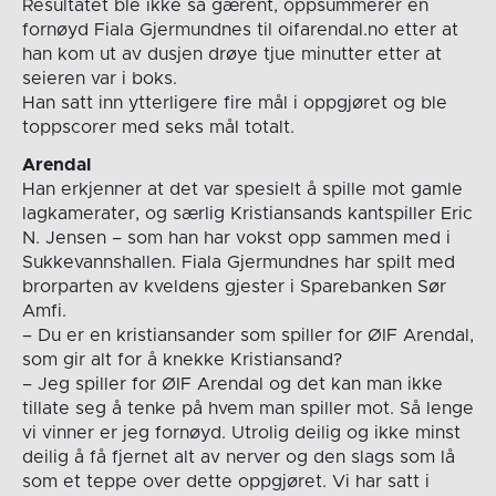
Resultatet ble ikke så gærent, oppsummerer en
fornøyd Fiala Gjermundnes til oifarendal.no etter at
han kom ut av dusjen drøye tjue minutter etter at
seieren var i boks.
Han satt inn ytterligere fire mål i oppgjøret og ble
toppscorer med seks mål totalt.
Arendal
Han erkjenner at det var spesielt å spille mot gamle
lagkamerater, og særlig Kristiansands kantspiller Eric
N. Jensen – som han har vokst opp sammen med i
Sukkevannshallen. Fiala Gjermundnes har spilt med
brorparten av kveldens gjester i Sparebanken Sør
Amfi.
– Du er en kristiansander som spiller for ØIF Arendal,
som gir alt for å knekke Kristiansand?
– Jeg spiller for ØIF Arendal og det kan man ikke
tillate seg å tenke på hvem man spiller mot. Så lenge
vi vinner er jeg fornøyd. Utrolig deilig og ikke minst
deilig å få fjernet alt av nerver og den slags som lå
som et teppe over dette oppgjøret. Vi har satt i