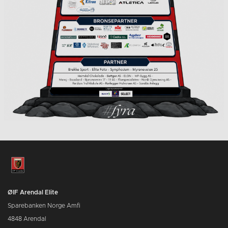
ØIF Arendal Elite
Sparebanken Norge Amfi
4848 Arendal