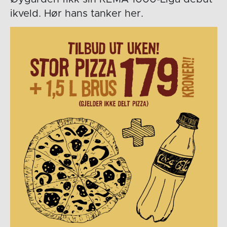
ikveld. Hør hans tanker her.