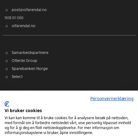
post@oifarendal.no
908 61 066
oifarendal.no
Samarbeidspartnere
Otterlei Group
Sparebanken Norge
Select
Nyhetsarkiv
Personvernerklæring
Terminliste
Spillerstall
Vi bruker cookies
Administrasjon
Vi kan kan komme til å bruke cookies for å analysere besøk på nettsiden,
med formål om å forbedre nettstedet vårt, vise personlig tilpasset innhold
Styret
og for å gi deg en flott nettstedopplevelse. For mer informasjon om
informasjonskapslene vi bruker, åpne innstillingene.