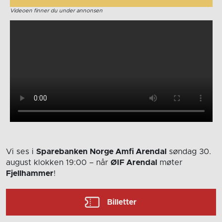
Videoen finner du under annonsen
Vi ses i
Sparebanken Norge Amfi Arendal
søndag 30.
august
klokken 19:00
– når
ØIF Arendal
møter
Fjellhammer
!
Billetter