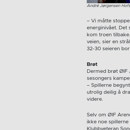
André Jørgensen Hofstø
– Vi måtte stoppe 
energinivået. Det
kom troen tilbake. 
veien, sier en str
32-30 seieren bor
Brøt
Dermed brøt ØIF Ar
sesongers kamper 
– Spillerne begynt
utrolig deilig å d
videre.
Selv om ØIF Arenda
ikke noe spillern
Klubbveteran Sond