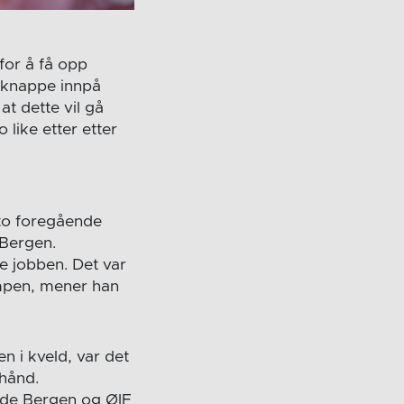
for å få opp
å knappe innpå
at dette vil gå
 like etter etter
 to foregående
 Bergen.
de jobben. Det var
kampen, mener han
n i kveld, var det
rhånd.
åde Bergen og ØIF