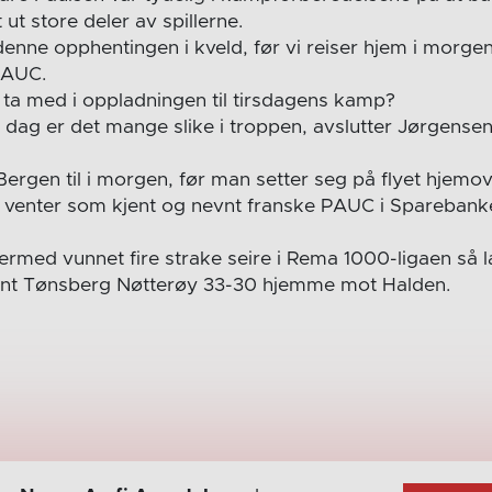
 ut store deler av spillerne.
 denne opphentingen i kveld, før vi reiser hjem i morg
PAUC.
 ta med i oppladningen til tirsdagens kamp?
I dag er det mange slike i troppen, avslutter Jørgensen
 Bergen til i morgen, før man setter seg på flyet hjem
g venter som kjent og nevnt franske PAUC i Sparebank
ermed vunnet fire strake seire i Rema 1000-ligaen så l
ant Tønsberg Nøtterøy 33-30 hjemme mot Halden.