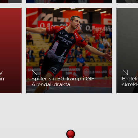
V
in
Spiller sin 50. kamp i ØIF
Endeli
Arendal-drakta
skrek