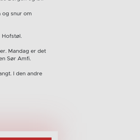
en og snur om
 Hofstøl.
over. Mandag er det
en Sør Amfi.
angt. I den andre