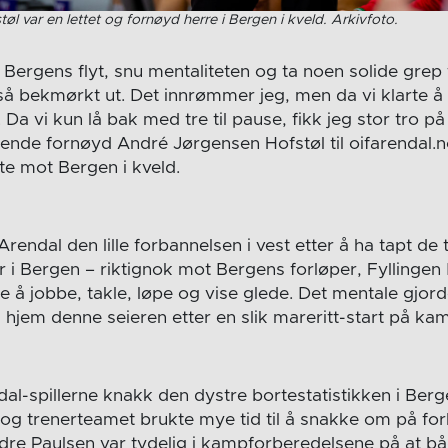
l var en lettet og fornøyd herre i Bergen i kveld. Arkivfoto.
Bergens flyt, snu mentaliteten og ta noen solide grep 
 så bekmørkt ut. Det innrømmer jeg, men da vi klarte 
Da vi kun lå bak med tre til pause, fikk jeg stor tro på 
ålende fornøyd André Jørgensen Hofstøl til oifarendal.no
te mot Bergen i kveld.
endal den lille forbannelsen i vest etter å ha tapt de
i Bergen – riktignok mot Bergens forløper, Fyllingen
e å jobbe, takle, løpe og vise glede. Det mentale gjor
ra hjem denne seieren etter en slik mareritt-start på 
l-spillerne knakk den dystre bortestatistikken i Berge
e og trenerteamet brukte mye tid til å snakke om på fo
re Paulsen var tydelig i kampforberedelsene på at b