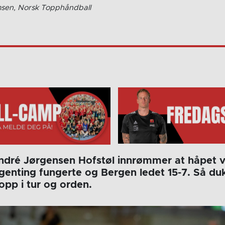
msen, Norsk Topphåndball
dré Jørgensen Hofstøl innrømmer at håpet va
ngenting fungerte og Bergen ledet 15-7. Så du
opp i tur og orden.