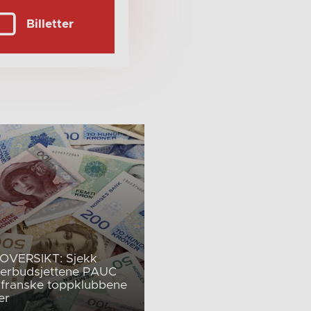
Billetter
OVERSIKT: Sjekk
erbudsjettene PAUC
 franske toppklubbene
er