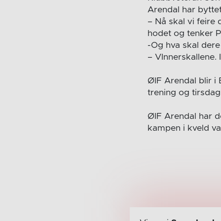
Arendal har byttet
– Nå skal vi feire
hodet og tenker 
-Og hva skal dere
– VInnerskallene. 
ØIF Arendal blir i
trening og tirsda
ØIF Arendal har d
kampen i kveld v