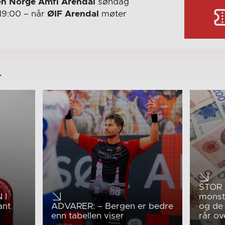
n Norge Amfi Arendal
søndag
19:00
– når
ØIF Arendal
møter
r
STOR 
 I
monst
ant
ADVARER: – Bergen er bedre
og de
enn tabellen viser
rår ov