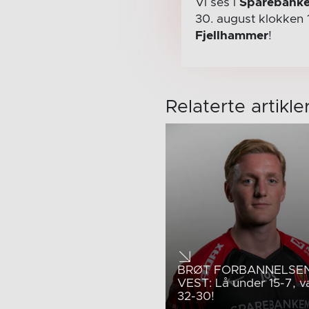
Vi ses i
Sparebanke
30. august
klokken 
Fjellhammer
!
Relaterte artikle
BRØT FORBANNELSEN
VEST: Lå under 15-7, v
32-30!