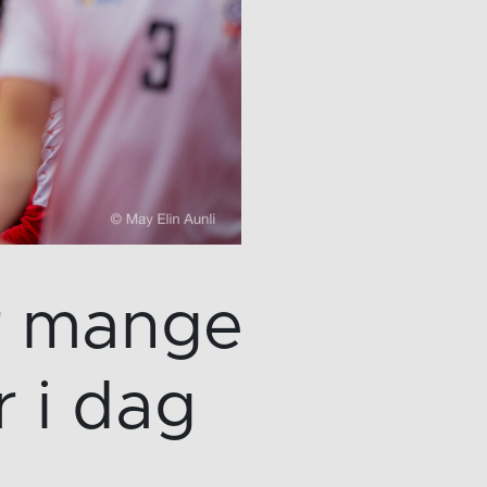
r mange
r i dag