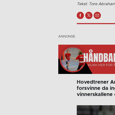
Tekst: Tore Abraha
Hovedtrener An
forsvinne da i
vinnerskallene 