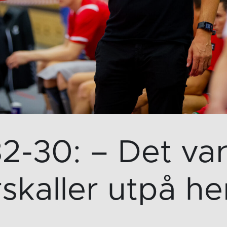
2-30: – Det va
skaller utpå he