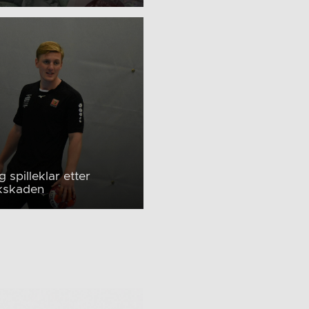
g spilleklar etter
kskaden