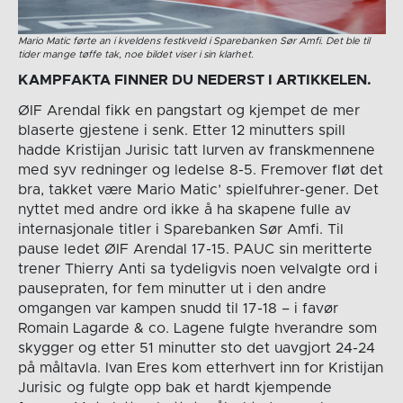
Mario Matic førte an i kveldens festkveld i Sparebanken Sør Amfi. Det ble til
tider mange tøffe tak, noe bildet viser i sin klarhet.
KAMPFAKTA FINNER DU NEDERST I ARTIKKELEN.
ØIF Arendal fikk en pangstart og kjempet de mer
blaserte gjestene i senk. Etter 12 minutters spill
hadde Kristijan Jurisic tatt lurven av franskmennene
med syv redninger og ledelse 8-5. Fremover fløt det
bra, takket være Mario Matic’ spielfuhrer-gener. Det
nyttet med andre ord ikke å ha skapene fulle av
internasjonale titler i Sparebanken Sør Amfi. Til
pause ledet ØIF Arendal 17-15. PAUC sin meritterte
trener Thierry Anti sa tydeligvis noen velvalgte ord i
pausepraten, for fem minutter ut i den andre
omgangen var kampen snudd til 17-18 – i favør
Romain Lagarde & co. Lagene fulgte hverandre som
skygger og etter 51 minutter sto det uavgjort 24-24
på måltavla. Ivan Eres kom etterhvert inn for Kristijan
Jurisic og fulgte opp bak et hardt kjempende