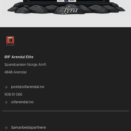
ØIF Arendal Elite
Sparebanken Norge Amfi
4848 Arendal
post@oifarendal.no
908 61 066
oifarendal.no
Samarbeidspartnere