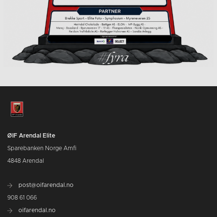
ØIF Arendal Elite
Sparebanken Norge Amfi
4848 Arendal
post@oifarendal.no
908 61 066
oifarendal.no