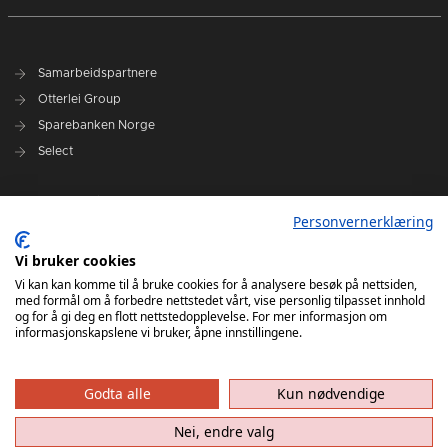
Samarbeidspartnere
Otterlei Group
Sparebanken Norge
Select
Nyhetsarkiv
Personvernerklæring
Terminliste
Spillerstall
Vi bruker cookies
Administrasjon
Vi kan kan komme til å bruke cookies for å analysere besøk på nettsiden,
med formål om å forbedre nettstedet vårt, vise personlig tilpasset innhold
Styret
og for å gi deg en flott nettstedopplevelse. For mer informasjon om
informasjonskapslene vi bruker, åpne innstillingene.
Godta alle
Kun nødvendige
Nei, endre valg