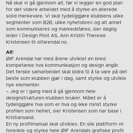
Nå skal vi gå gjennom alt, før vi legger en god plan
for det videre arbeidet med å styrke en allerede
solid merkevare. Vi skal tydeliggjøre klubbens ulike
segmenter som B2B, ulike nyhetsbrev og alt annet
som kommuniseres og markedsføres, sier daglig
leder i Design Pilot AS, Ann Kristin Theresie
Kristensen til oifarendal.no.
Alt
!
ØIF Arendal har med årene utviklet en bred
kompetanse hva kommunikasjon og design angår.
Det ferske samarbeidet skal bidra til å ta vare på det
beste som klubben gjør i dag, samt styrke og utvikle
nye elementer.
– Jeg er i gang med å gå gjennom hele
designstrukturen klubben bruker. Målet er å
tydeliggjøre hva som er hva og ikke minst styrke
profilen som helhet, sier Kristensen som har base i
Kristiansand.
En ny profilmanual skal utvikles. En slik plattform vil
forenkle og styrke hele ØIF Arendals grafiske profil