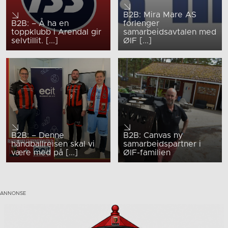
B2B: Mira Mare AS
B2B: – Å ha en
forlenger
toppklubb i Arendal gir
samarbeidsavtalen med
selvtillit. [...]
ØIF [...]
B2B: – Denne
B2B: Canvas ny
håndballreisen skal vi
samarbeidspartner i
være med på [...]
ØIF-familien