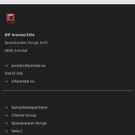
ØIF Arendal Elite
Sparebanken Norge Amfi
4848 Arendal
post@oifarendal.no
908 61 066
oifarendal.no
Samarbeidspartnere
Otterlei Group
Sparebanken Norge
Select