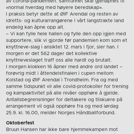
av corona-pandemien. Samfunnet skal gjenåpnes til
«normal hverdag med høyere beredskap».
I praksis betyr dette at ØIF Arendal og resten av
idretts- og kulturarrangørene i vårt langstrakte land
endelig kan åpne opp alt.
– Vi kan fylle hele hallen og fylle den opp igjen med
supportere, slik vi gjorde før pandemien kom som et
knyttneve-slag i ansiktet 12. mars i fjor, sier han. I
morgen er det 562 dager det kollektive
knyttneveslaget traff oss alle hardt og brutalt.
I morgen klokken 16 åpner med andre ord landet –
forøvrig midt i åttendelsfinalen i cupen mellom
Kolstad og ØIF Arendal i Trondheim. Fra og med
samme tidspunkt vil alle covid-protokoller for trening
og kampaktivitet på alle nivåer opphøre å gjelde.
Antallsbegrensninger for deltakere og tilskuere på
arrangement vil også opphøre fra og med lørdag
25.9. kl. 16.00, melder Norges Håndballforbund.
Oktoberfest
Bruun Hansen har ikke bare hjemmekampen mot