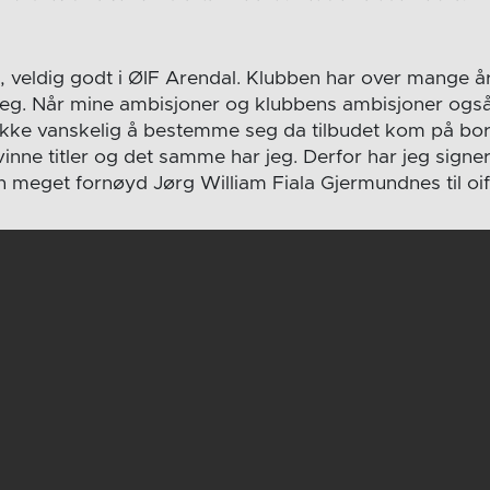
g, veldig godt i ØIF Arendal. Klubben har over mange år
 meg. Når mine ambisjoner og klubbens ambisjoner ogs
kke vanskelig å bestemme seg da tilbudet kom på bor
nne titler og det samme har jeg. Derfor har jeg signer
en meget fornøyd Jørg William Fiala Gjermundnes til oif