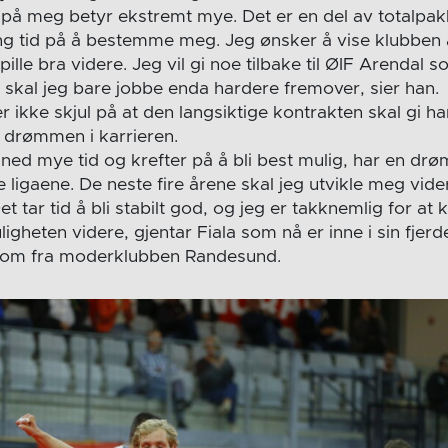
r på meg betyr ekstremt mye. Det er en del av totalpa
ang tid på å bestemme meg. Jeg ønsker å vise klubben a
lle bra videre. Jeg vil gi noe tilbake til ØIF Arendal so
 skal jeg bare jobbe enda hardere fremover, sier han.
r ikke skjul på at den langsiktige kontrakten skal gi h
e drømmen i karrieren.
ned mye tid og krefter på å bli best mulig, har en drøm
 ligaene. De neste fire årene skal jeg utvikle meg vide
t tar tid å bli stabilt god, og jeg er takknemlig for at 
gheten videre, gjentar Fiala som nå er inne i sin fjerd
 kom fra moderklubben Randesund.