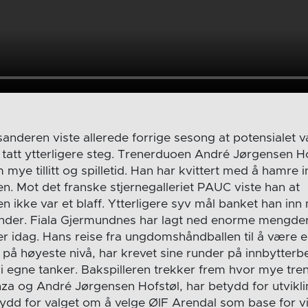
sanderen viste allerede forrige sesong at potensialet 
tatt ytterligere steg. Trenerduoen André Jørgensen H
 mye tillitt og spilletid. Han har kvittert med å hamre i
n. Mot det franske stjernegalleriet PAUC viste han at
 ikke var et blaff. Ytterligere syv mål banket han inn
nder. Fiala Gjermundnes har lagt ned enorme mengder
r idag. Hans reise fra ungdomshåndballen til å være e
e på høyeste nivå, har krevet sine runder på innbytterb
 egne tanker. Bakspilleren trekker frem hvor mye tren
za og André Jørgensen Hofstøl, har betydd for utvikl
tydd for valget om å velge ØIF Arendal som base for vi