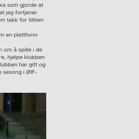
kka som gjorde at
t jeg fortjener
m takk for tilliten
am en plattform
 om å spille i de
re, hjelpe klubben
klubben har gitt og
e sesong i ØIF-