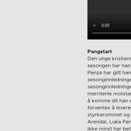
Pangstart
Den unge kristian
sesongen har han 
Panza har gitt ham
sesonginnledninge
sesonginnledningen
merriterte motsta
å komme dit han e
forventes å lever
styrkerommet og i
Arendal, Luka Pan
ikke minst har be