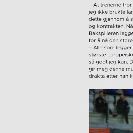
– At trenerne tro
jeg ikke brukte l
dette gjennom å spi
og kontrakten. Nå
Bakspilleren legge
for å nå den stor
– Alle som legger 
største europeiske
så godt jeg kan. De
gir meg denne muli
drakta etter han