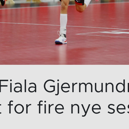
 Fiala Gjermund
t for fire nye s