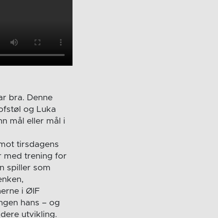
var bra. Denne
ofstøl og Luka
nn mål eller mål i
 mot tirsdagens
 med trening for
n spiller som
enken,
erne i ØIF
ingen hans – og
dere utvikling.