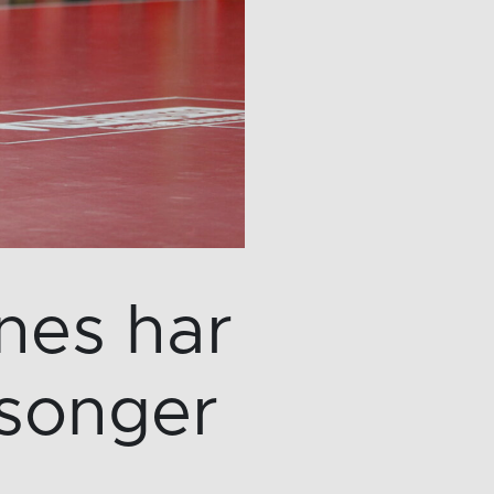
nes har
esonger