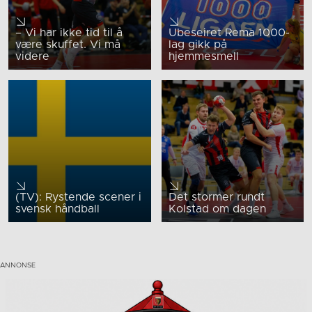
– Vi har ikke tid til å
Ubeseiret Rema 1000-
være skuffet. Vi må
lag gikk på
videre
hjemmesmell
(TV): Rystende scener i
Det stormer rundt
svensk håndball
Kolstad om dagen