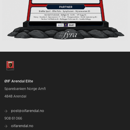
ØIF Arendal Elite
Sparebanken Norge Amfi
4848 Arendal
post@oifarendal.no
908 61 066
oifarendal.no