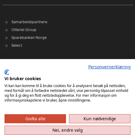
Samarbeidspartnere
Otterlei Group
Sparebanken Norge
Select
Nyhetsarkiv
Personvernerklæring
Terminliste
Spillerstall
Vi bruker cookies
Administrasjon
Vi kan kan komme til å bruke cookies for å analysere besøk på nettsiden,
med formål om å forbedre nettstedet vårt, vise personlig tilpasset innhold
Styret
og for å gi deg en flott nettstedopplevelse. For mer informasjon om
informasjonskapslene vi bruker, åpne innstillingene.
Godta alle
Kun nødvendige
Nei, endre valg