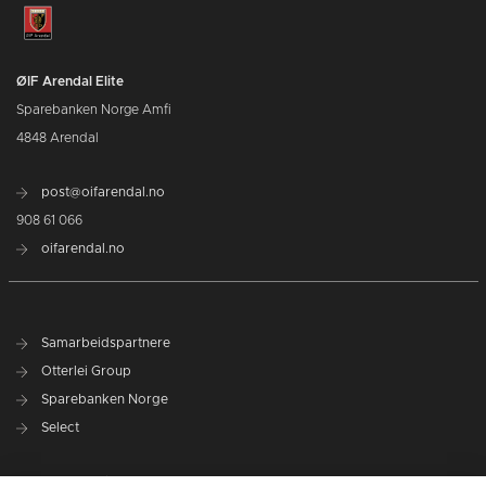
ØIF Arendal Elite
Sparebanken Norge Amfi
4848 Arendal
post@oifarendal.no
908 61 066
oifarendal.no
Samarbeidspartnere
Otterlei Group
Sparebanken Norge
Select
Nyhetsarkiv