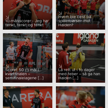
Hvem ble best på
10-målsscorer:- Jeg har
spillerbørsen mot
tenkt, tenkt og tenkt
Halden?
Scoret 50 (!) mål i
Lå rett ut i to dager
kvartfinalen –
med feber – så ga han
semifinalelagene [...]
Halden [...]