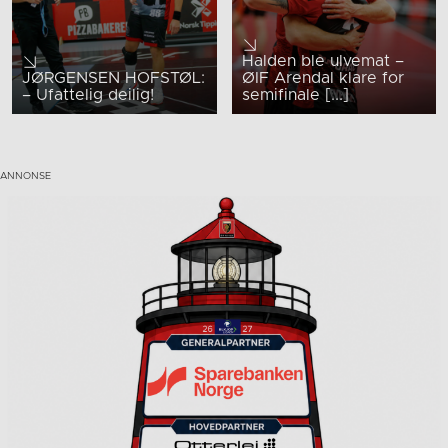
Halden ble ulvemat –
JØRGENSEN HOFSTØL:
ØIF Arendal klare for
– Ufattelig deilig!
semifinale [...]