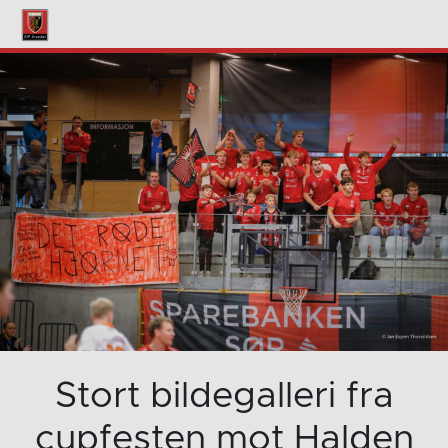
Stort bildegalleri fra
cupfesten mot Halden