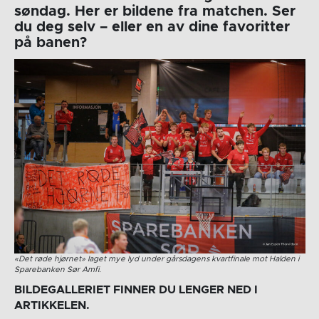
søndag. Her er bildene fra matchen. Ser
du deg selv – eller en av dine favoritter
på banen?
«Det røde hjørnet» laget mye lyd under gårsdagens kvartfinale mot Halden i
Sparebanken Sør Amfi.
BILDEGALLERIET FINNER DU LENGER NED I
ARTIKKELEN.