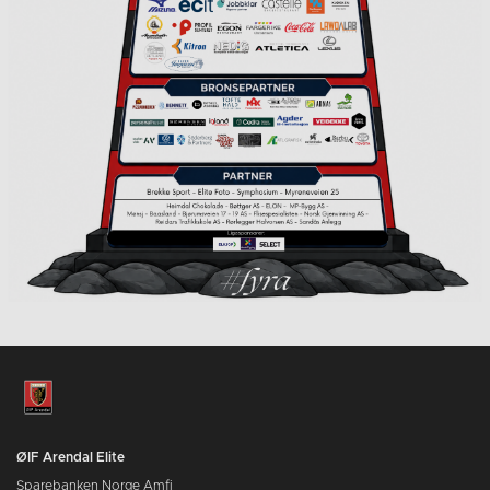
ØIF Arendal Elite
Sparebanken Norge Amfi