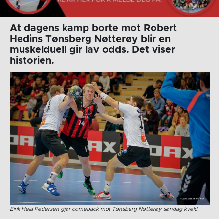
At dagens kamp borte mot Robert
Hedins Tønsberg Nøtterøy blir en
muskelduell gir lav odds. Det viser
historien.
Eirik Heia Pedersen gjør comeback mot Tønsberg Nøtterøy søndag kveld.