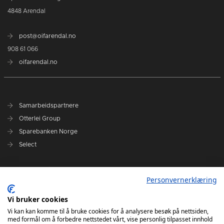
4848 Arendal
post@oifarendal.no
908 61 066
oifarendal.no
Samarbeidspartnere
Otterlei Group
Sparebanken Norge
Select
Nyhetsarkiv
Personvernerklæring
Terminliste
Spillerstall
Vi bruker cookies
Administrasjon
Vi kan kan komme til å bruke cookies for å analysere besøk på nettsiden,
med formål om å forbedre nettstedet vårt, vise personlig tilpasset innhold
Styret