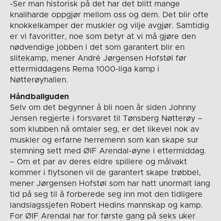
-Ser man historisk på det har det blitt mange
knallharde oppgjør mellom oss og dem. Det blir ofte
knokkelkamper der muskler og vilje avgjør. Samtidig
er vi favoritter, noe som betyr at vi må gjøre den
nødvendige jobben i det som garantert blir en
slitekamp, mener André Jørgensen Hofstøl før
ettermiddagens Rema 1000-liga kamp i
Nøtterøyhallen.
Håndballguden
Selv om det begynner å bli noen år siden Johnny
Jensen regjerte i forsvaret til Tønsberg Nøtterøy –
som klubben nå omtaler seg, er det likevel nok av
muskler og erfarne herremenn som kan skape sur
stemning sett med ØIF Arendal-øyne i ettermiddag.
– Om et par av deres eldre spillere og målvakt
kommer i flytsonen vil de garantert skape trøbbel,
mener Jørgensen Hofstøl som har hatt unormalt lang
tid på seg til å forberede seg inn mot den tidligere
landslagssjefen Robert Hedins mannskap og kamp.
For ØIF Arendal har for første gang på seks uker