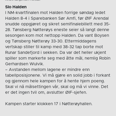
Slo Halden
I NM-kvartfinalen mot Halden forrige søndag ledet
Halden 8-4 i Sparebanken Sør Amfi, før ØIF Arendal
snudde oppgjøret og sikret semifinalebillett med 35-
28. Tønsberg Nøtterøys eneste seier så langt denne
sesongen kom mot nettopp Halden. Da vant Boysen
og Tønsberg Nøtterøy 33-30. Ettermiddagens
vertskap stiller til kamp med 38-32 tap borte mot
Runar Sandefjord i sekken. Da var det heller ukjent
spiller som markerte seg med åtte mål, nemlig Robin
Gerhardsen Wulvik.
– Avstanden mellom lagene er mindre enn
tabellposisjonene. Vi må gjøre en solid jobb i forkant
og gjennom hele kampen for å hente hjem poeng.
Skal vi nå målsettingen vår, skal og må vi vinne. Det
er det ingen tvil om, avslutter ØIF-sjefen.
Kampen starter klokken 17 i Nøtterøyhallen.