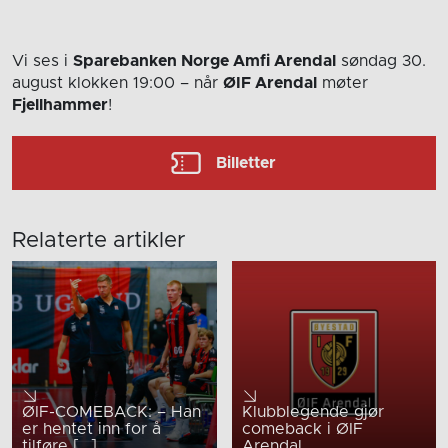
Vi ses i
Sparebanken Norge Amfi Arendal
søndag 30.
august
klokken 19:00
– når
ØIF Arendal
møter
Fjellhammer
!
Billetter
Relaterte artikler
ØIF-COMEBACK: – Han
Klubblegende gjør
er hentet inn for å
comeback i ØIF
tilføre [...]
Arendal