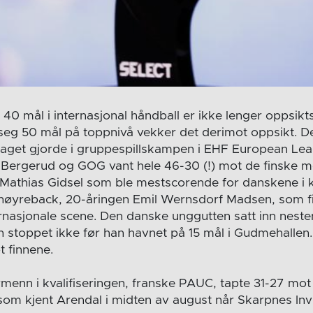
r 40 mål i internasjonal håndball er ikke lenger oppsi
g 50 mål på toppnivå vekker det derimot oppsikt. De
laget gjorde i gruppespillskampen i EHF European Le
. Bergerud og GOG vant hele 46-30 (!) mot de finske 
Mathias Gidsel som ble mestscorende for danskene i k
høyreback, 20-åringen Emil Wernsdorf Madsen, som fi
rnasjonale scene. Den danske unggutten satt inn neste
 stoppet ikke før han havnet på 15 mål i Gudmehallen
t finnene.
menn i kvalifiseringen, franske PAUC, tapte 31-27 m
som kjent Arendal i midten av august når Skarpnes Invit