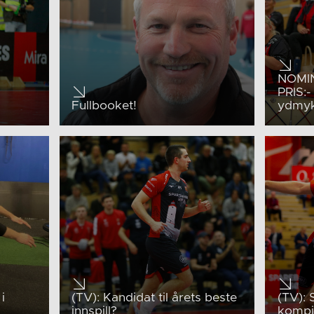
NOMI
PRIS:-
Fullbooket!
ydmy
i
(TV): Kandidat til årets beste
(TV): 
innspill?
kompis