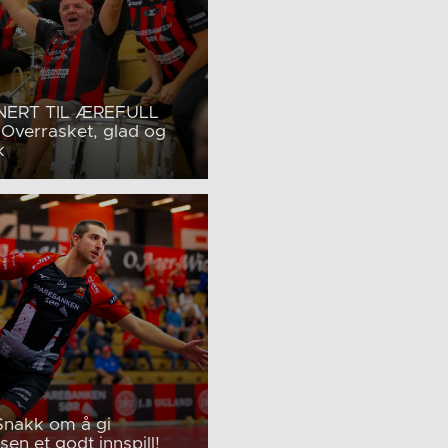
NERT TIL ÆREFULL
 Overrasket, glad og
k
Snakk om å gi
en et godt innspill!