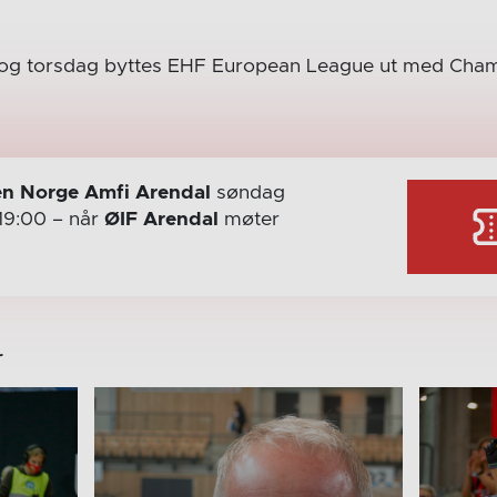
og torsdag byttes EHF European League ut med Cha
n Norge Amfi Arendal
søndag
19:00
– når
ØIF Arendal
møter
r