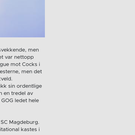
ktsvekkende, men
t var nettopp
ague mot Cocks i
mesterne, men det
veld.
kk sin ordentlige
n en tredel av
. GOG ledet hele
ot SC Magdeburg.
ational kastes i