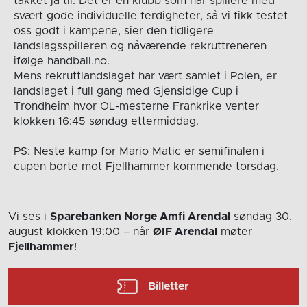
takket ja til. Det er en klubb som har spillere med
svært gode individuelle ferdigheter, så vi fikk testet
oss godt i kampene, sier den tidligere
landslagsspilleren og nåværende rekruttreneren
ifølge handball.no.
Mens rekruttlandslaget har vært samlet i Polen, er
landslaget i full gang med Gjensidige Cup i
Trondheim hvor OL-mesterne Frankrike venter
klokken 16:45 søndag ettermiddag.
PS: Neste kamp for Mario Matic er semifinalen i
cupen borte mot Fjellhammer kommende torsdag.
Vi ses i
Sparebanken Norge Amfi Arendal
søndag 30.
august
klokken 19:00
– når
ØIF Arendal
møter
Fjellhammer
!
Billetter