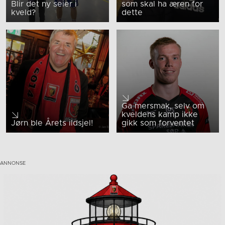
Blir det ny seier i
som skal ha æren for
kveld?
dette
Ga mersmak, selv om
kveldens kamp ikke
Jørn ble Årets ildsjel!
gikk som forventet