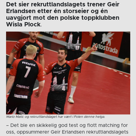
Det sier rekruttlandslagets trener Geir
Erlandsen etter én storseier og én
uavgjort mot den polske toppklubben
Wisla Plock
.
Mario Matic og rekruttlandslaget har vært i Polen denne helga.
– Det ble en skikkelig god test og flott matching for
oss, oppsummerer Geir Erlandsen rekruttlandslagets