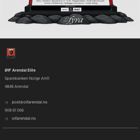
ØIF Arendal Elite
Sparebanken Norge Amfi
4848 Arendal
post@oifarendal.no
908 61 066
oifarendal.no