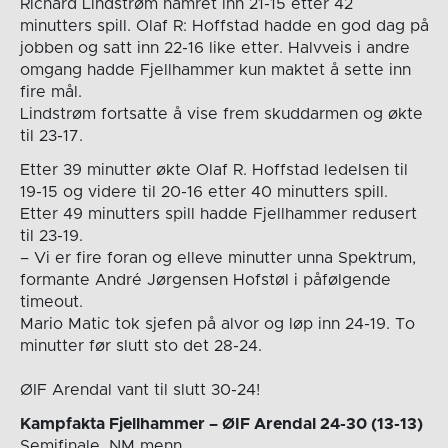
Richard Lindstrøm hamret inn 21-15 etter 42
minutters spill. Olaf R: Hoffstad hadde en god dag på
jobben og satt inn 22-16 like etter. Halvveis i andre
omgang hadde Fjellhammer kun maktet å sette inn
fire mål.
Lindstrøm fortsatte å vise frem skuddarmen og økte
til 23-17.
Etter 39 minutter økte Olaf R. Hoffstad ledelsen til
19-15 og videre til 20-16 etter 40 minutters spill.
Etter 49 minutters spill hadde Fjellhammer redusert
til 23-19.
– Vi er fire foran og elleve minutter unna Spektrum,
formante André Jørgensen Hofstøl i påfølgende
timeout.
Mario Matic tok sjefen på alvor og løp inn 24-19. To
minutter før slutt sto det 28-24.
ØIF Arendal vant til slutt 30-24!
Kampfakta Fjellhammer – ØIF Arendal 24-30 (13-13)
Semifinale, NM menn