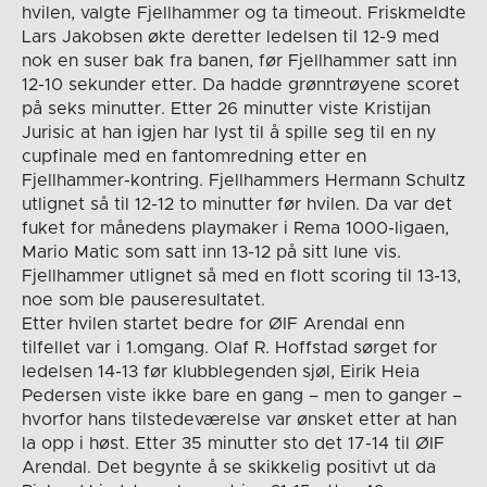
hvilen, valgte Fjellhammer og ta timeout. Friskmeldte
Lars Jakobsen økte deretter ledelsen til 12-9 med
nok en suser bak fra banen, før Fjellhammer satt inn
12-10 sekunder etter. Da hadde grønntrøyene scoret
på seks minutter. Etter 26 minutter viste Kristijan
Jurisic at han igjen har lyst til å spille seg til en ny
cupfinale med en fantomredning etter en
Fjellhammer-kontring. Fjellhammers Hermann Schultz
utlignet så til 12-12 to minutter før hvilen. Da var det
fuket for månedens playmaker i Rema 1000-ligaen,
Mario Matic som satt inn 13-12 på sitt lune vis.
Fjellhammer utlignet så med en flott scoring til 13-13,
noe som ble pauseresultatet.
Etter hvilen startet bedre for ØIF Arendal enn
tilfellet var i 1.omgang. Olaf R. Hoffstad sørget for
ledelsen 14-13 før klubblegenden sjøl, Eirik Heia
Pedersen viste ikke bare en gang – men to ganger –
hvorfor hans tilstedeværelse var ønsket etter at han
la opp i høst. Etter 35 minutter sto det 17-14 til ØIF
Arendal. Det begynte å se skikkelig positivt ut da