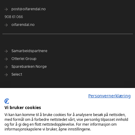
post@oifarendal.no
908 61 066
oifarendal.no
Samarbeidspartnere
Otterlei Group
Sparebanken Norge
Select
Nyhetsarkiv
Personvernerklæring
Terminliste
Spillerstall
Vi bruker cookies
Administrasjon
Vi kan kan komme til å bruke cookies for å analysere besøk på nettsiden,
med formål om å forbedre nettstedet vårt, vise personlig tilpasset innhold
Styret
og for å gi deg en flott nettstedopplevelse. For mer informasjon om
informasjonskapslene vi bruker, åpne innstillingene.