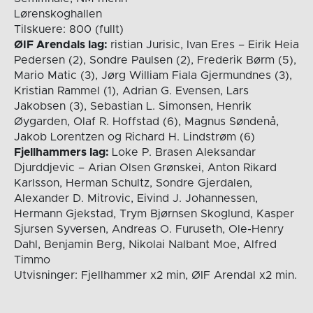
Lørenskoghallen
Tilskuere: 800 (fullt)
ØIF Arendals lag:
ristian Jurisic, Ivan Eres – Eirik Heia
Pedersen (2), Sondre Paulsen (2), Frederik Børm (5),
Mario Matic (3), Jørg William Fiala Gjermundnes (3),
Kristian Rammel (1), Adrian G. Evensen, Lars
Jakobsen (3), Sebastian L. Simonsen, Henrik
Øygarden, Olaf R. Hoffstad (6), Magnus Søndenå,
Jakob Lorentzen og Richard H. Lindstrøm (6)
Fjellhammers lag:
Loke P. Brasen Aleksandar
Djurddjevic – Arian Olsen Grønskei, Anton Rikard
Karlsson, Herman Schultz, Sondre Gjerdalen,
Alexander D. Mitrovic, Eivind J. Johannessen,
Hermann Gjekstad, Trym Bjørnsen Skoglund, Kasper
Sjursen Syversen, Andreas O. Furuseth, Ole-Henry
Dahl, Benjamin Berg, Nikolai Nalbant Moe, Alfred
Timmo
Utvisninger: Fjellhammer x2 min, ØIF Arendal x2 min.