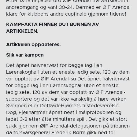
Etter 13-13 til pause dro ØIF Arendal fra vertskapet i
andreomgang og vant 30-24. Dermed er ØIF Arendal
klare for klubbens andre cupfinale gjennom tidene!
KAMPFAKTA FINNER DU I BUNNEN AV
ARTIKKELEN.
Artikkelen oppdateres.
Slik var kampen
Det åpnet halvnervøst for begge lag i en
Lørenskoghall uten et eneste ledig sete. 120 av dem
var opptatt av ØIF Arendal-su Det åpnet halvnervøst
for begge lag i en Lørenskoghall uten et eneste
ledig sete. 120 av dem var opptatt av ØIF Arendal-
supportere og det var ikke vanskelig å høre verken
Svermen eller DetRødeHjørnets tilstedeværelse.
Dog, Fjellhammer åpnet best i målprotokollen og
ledet 3-2 etter åtte minutters spill. Det gikk et stort
sukk gjennom ØIF Arendal-delegasjonen på tribunen
da forsvarsgeneral Frederik Børm gikk ned for