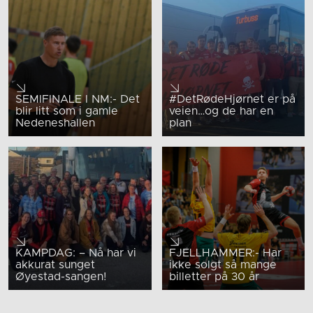
SEMIFINALE I NM:- Det
#DetRødeHjørnet er på
blir litt som i gamle
veien…og de har en
Nedeneshallen
plan
KAMPDAG: – Nå har vi
FJELLHAMMER:- Har
akkurat sunget
ikke solgt så mange
Øyestad-sangen!
billetter på 30 år