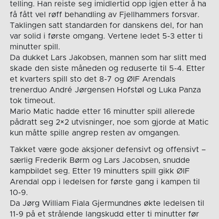
telling. Han reiste seg imidlertid opp igjen etter å ha
få fått vel røff behandling av Fjellhammers forsvar.
Taklingen satt standarden for danskens del, for han
var solid i første omgang. Vertene ledet 5-3 etter ti
minutter spill.
Da dukket Lars Jakobsen, mannen som har slitt med
skade den siste måneden og reduserte til 5-4. Etter
et kvarters spill sto det 8-7 og ØIF Arendals
trenerduo André Jørgensen Hofstøl og Luka Panza
tok timeout.
Mario Matic hadde etter 16 minutter spill allerede
pådratt seg 2×2 utvisninger, noe som gjorde at Matic
kun måtte spille angrep resten av omgangen.
Takket være gode aksjoner defensivt og offensivt –
særlig Frederik Børm og Lars Jacobsen, snudde
kampbildet seg. Etter 19 minutters spill gikk ØIF
Arendal opp i ledelsen for første gang i kampen til
10-9.
Da Jørg William Fiala Gjermundnes økte ledelsen til
11-9 på et strålende langskudd etter ti minutter før