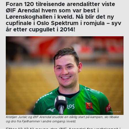
Foran 120 tilreisende arendalitter viste
ØIF Arendal hvem som var best i
Lørenskoghallen i kveld. Nå blir det ny
cupfinale i Oslo Spektrum i romjula – syv
år etter cupgullet i 2014!
Kristijan Jurisic og ØIF Arendal snudde en dårlig start på kampen, slo tilbake
og dro fra Fjellhammer i andre omgang i kveld.