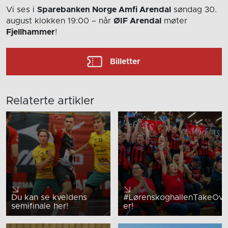
Vi ses i
Sparebanken Norge Amfi Arendal
søndag 30.
august
klokken 19:00
– når
ØIF Arendal
møter
Fjellhammer
!
Billetter
Relaterte artikler
Du kan se kveldens
#LørenskoghallenTakeOv
semifinale her!
er!