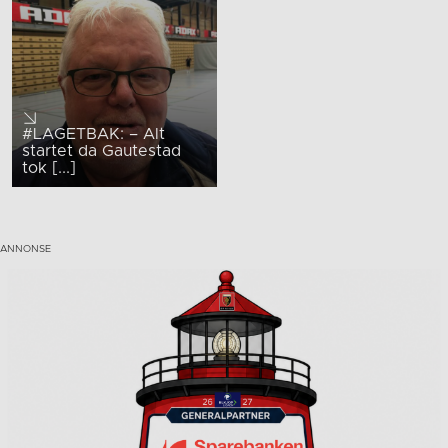
#LAGETBAK: – Alt
startet da Gautestad
tok [...]