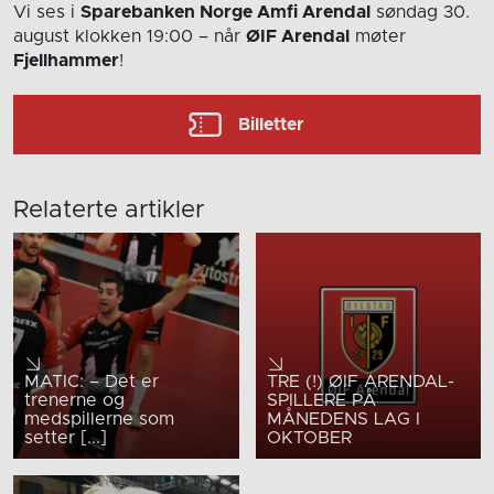
Vi ses i
Sparebanken Norge Amfi Arendal
søndag 30.
august
klokken 19:00
– når
ØIF Arendal
møter
Fjellhammer
!
Billetter
Relaterte artikler
MATIC: – Det er
TRE (!) ØIF ARENDAL-
trenerne og
SPILLERE PÅ
medspillerne som
MÅNEDENS LAG I
setter [...]
OKTOBER