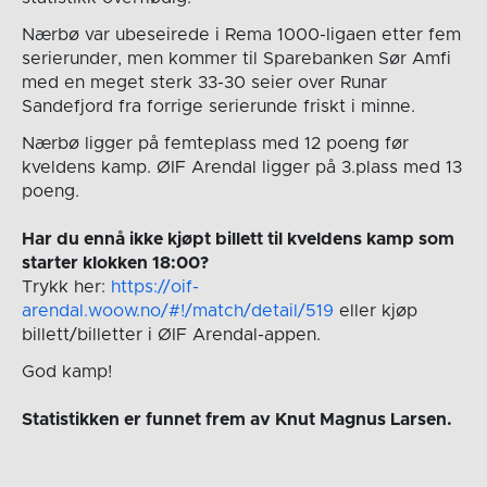
Nærbø var ubeseirede i Rema 1000-ligaen etter fem
serierunder, men kommer til Sparebanken Sør Amfi
med en meget sterk 33-30 seier over Runar
Sandefjord fra forrige serierunde friskt i minne.
Nærbø ligger på femteplass med 12 poeng før
kveldens kamp. ØIF Arendal ligger på 3.plass med 13
poeng.
Har du ennå ikke kjøpt billett til kveldens kamp som
starter klokken 18:00?
Trykk her:
https://oif-
arendal.woow.no/#!/match/detail/519
eller kjøp
billett/billetter i ØIF Arendal-appen.
God kamp!
Statistikken er funnet frem av Knut Magnus Larsen.