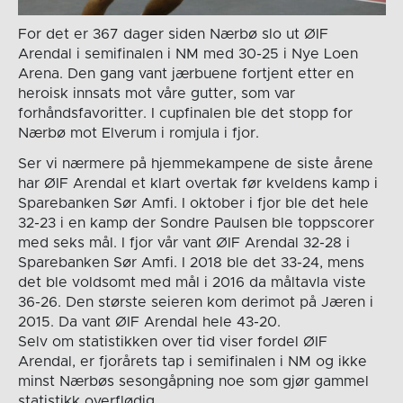
For det er 367 dager siden Nærbø slo ut ØIF
Arendal i semifinalen i NM med 30-25 i Nye Loen
Arena. Den gang vant jærbuene fortjent etter en
heroisk innsats mot våre gutter, som var
forhåndsfavoritter. I cupfinalen ble det stopp for
Nærbø mot Elverum i romjula i fjor.
Ser vi nærmere på hjemmekampene de siste årene
har ØIF Arendal et klart overtak før kveldens kamp i
Sparebanken Sør Amfi. I oktober i fjor ble det hele
32-23 i en kamp der Sondre Paulsen ble toppscorer
med seks mål. I fjor vår vant ØIF Arendal 32-28 i
Sparebanken Sør Amfi. I 2018 ble det 33-24, mens
det ble voldsomt med mål i 2016 da måltavla viste
36-26. Den største seieren kom derimot på Jæren i
2015. Da vant ØIF Arendal hele 43-20.
Selv om statistikken over tid viser fordel ØIF
Arendal, er fjorårets tap i semifinalen i NM og ikke
minst Nærbøs sesongåpning noe som gjør gammel
statistikk overflødig.