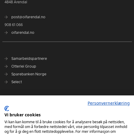
4848 Arendal
post@oifarendal.no
908 61 066
oifarendal.no
Samarbeidspartnere
Otterlei Group
Sparebanken Norge
Select
Nyhetsarkiv
Personvernerklæring
Terminliste
Spillerstall
Vi bruker cookies
Administrasjon
Vi kan kan komme til å bruke cookies for å analysere besøk på nettsiden,
med formål om å forbedre nettstedet vårt, vise personlig tilpasset innhold
Styret
og for å gi deg en flott nettstedopplevelse. For mer informasjon om