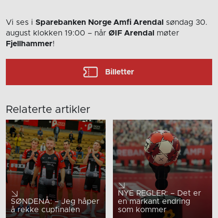
Vi ses i
Sparebanken Norge Amfi Arendal
søndag 30.
august
klokken 19:00
– når
ØIF Arendal
møter
Fjellhammer
!
Billetter
Relaterte artikler
NYE REGLER: – Det er
SØNDENÅ: – Jeg håper
en markant endring
å rekke cupfinalen
som kommer