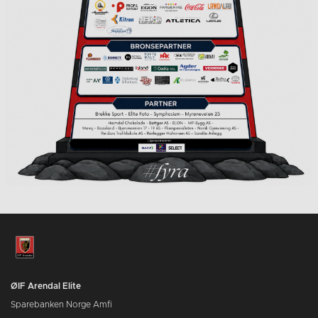
ØIF Arendal Elite
Sparebanken Norge Amfi