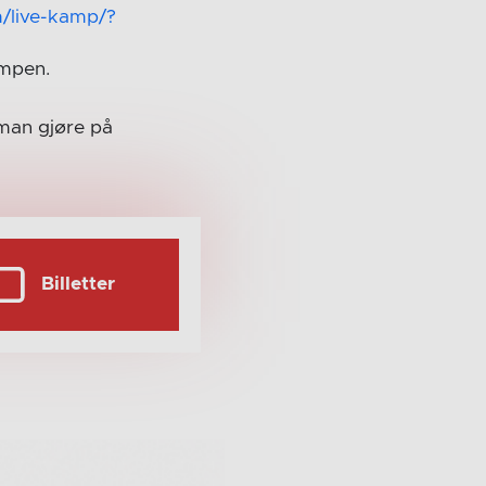
m/live-kamp/?
ampen.
man gjøre på
Billetter