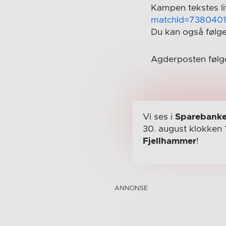
Kampen tekstes li
matchId=738040
Du kan også følg
Agderposten følg
Vi ses i
Sparebanke
30. august
klokken 
Fjellhammer
!