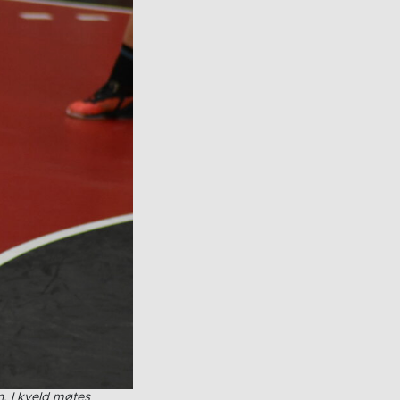
. I kveld møtes