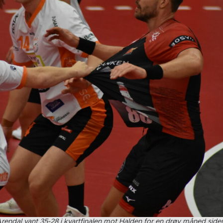
rendal vant 35-28 i kvartfinalen mot Halden for en drøy måned siden