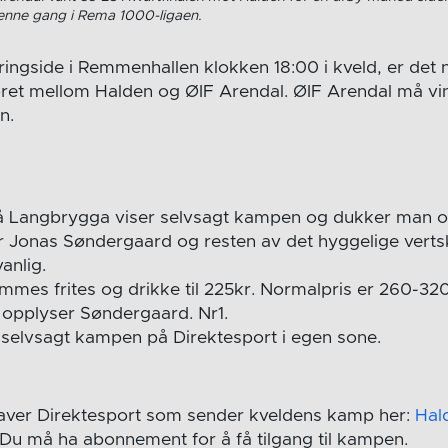
enne gang i Rema 1000-ligaen.
 ringside i Remmenhallen klokken 18:00 i kveld, er det
øret mellom Halden og ØIF Arendal. ØIF Arendal må vi
n.
på Langbrygga viser selvsagt kampen og dukker man o
yr Jonas Søndergaard og resten av det hyggelige verts
anlig.
mmes frites og drikke til 225kr. Normalpris er 260-32
, opplyser Søndergaard. Nr1.
selvsagt kampen på Direktesport i egen sone.
haver Direktesport som sender kveldens kamp her:
Hal
 Du må ha abonnement for å få tilgang til kampen.