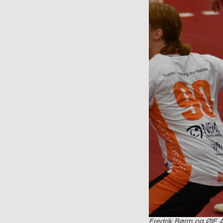
Fredrik Børm og ØIF A