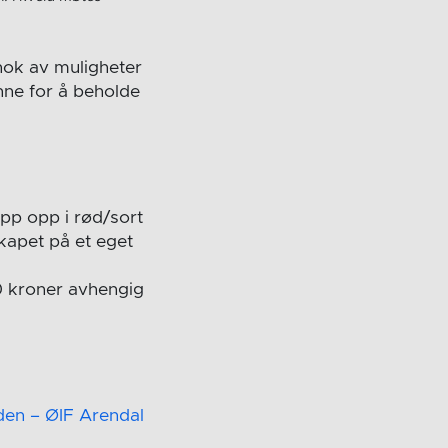
 nok av muligheter
nne for å beholde
pp opp i rød/sort
kapet på et eget
0 kroner avhengig
den – ØIF Arendal