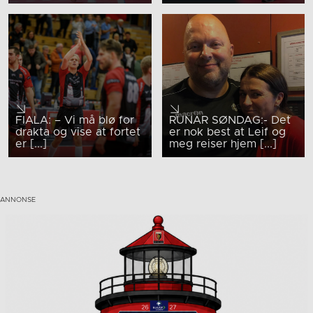
FIALA: – Vi må blø for
RUNAR SØNDAG:- Det
drakta og vise at fortet
er nok best at Leif og
er [...]
meg reiser hjem [...]