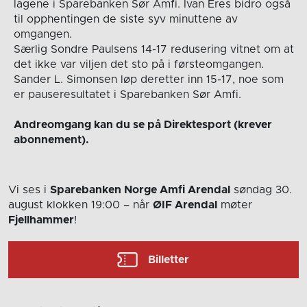
lagene i Sparebanken Sør Amfi. Ivan Eres bidro også
til opphentingen de siste syv minuttene av
omgangen.
Særlig Sondre Paulsens 14-17 redusering vitnet om at
det ikke var viljen det sto på i førsteomgangen.
Sander L. Simonsen løp deretter inn 15-17, noe som
er pauseresultatet i Sparebanken Sør Amfi.
Andreomgang kan du se på Direktesport (krever
abonnement).
Vi ses i
Sparebanken Norge Amfi Arendal
søndag 30.
august
klokken 19:00
– når
ØIF Arendal
møter
Fjellhammer
!
Billetter