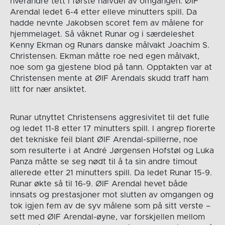
hverandre tett i første halvdel av omgangen. ØIF
Arendal ledet 6-4 etter elleve minutters spill. Da
hadde nevnte Jakobsen scoret fem av målene for
hjemmelaget. Så våknet Runar og i særdeleshet
Kenny Ekman og Runars danske målvakt Joachim S.
Christensen. Ekman måtte roe ned egen målvakt,
noe som ga gjestene blod på tann. Opptakten var at
Christensen mente at ØIF Arendals skudd traff ham
litt for nær ansiktet.
Runar utnyttet Christensens aggresivitet til det fulle
og ledet 11-8 etter 17 minutters spill. I angrep florerte
det tekniske feil blant ØIF Arendal-spillerne, noe
som resulterte i at André Jørgensen Hofstøl og Luka
Panza måtte se seg nødt til å ta sin andre timout
allerede etter 21 minutters spill. Da ledet Runar 15-9.
Runar økte så til 16-9. ØIF Arendal hevet både
innsats og prestasjoner mot slutten av omgangen og
tok igjen fem av de syv målene som på sitt verste –
sett med ØIF Arendal-øyne, var forskjellen mellom