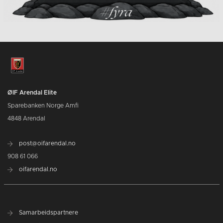
ØIF Arendal Elite
Sparebanken Norge Amfi
4848 Arendal
post@oifarendal.no
908 61 066
oifarendal.no
Samarbeidspartnere