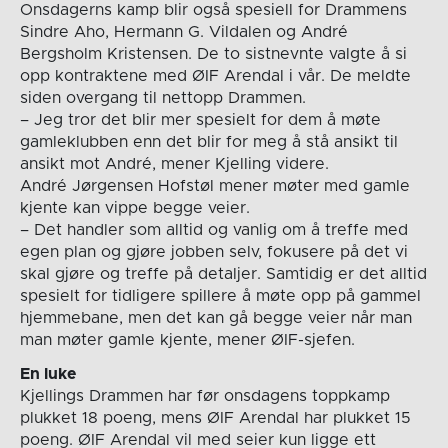
Onsdagerns kamp blir også spesiell for Drammens
Sindre Aho, Hermann G. Vildalen og André
Bergsholm Kristensen. De to sistnevnte valgte å si
opp kontraktene med ØIF Arendal i vår. De meldte
siden overgang til nettopp Drammen.
– Jeg tror det blir mer spesielt for dem å møte
gamleklubben enn det blir for meg å stå ansikt til
ansikt mot André, mener Kjelling videre.
André Jørgensen Hofstøl mener møter med gamle
kjente kan vippe begge veier.
– Det handler som alltid og vanlig om å treffe med
egen plan og gjøre jobben selv, fokusere på det vi
skal gjøre og treffe på detaljer. Samtidig er det alltid
spesielt for tidligere spillere å møte opp på gammel
hjemmebane, men det kan gå begge veier når man
man møter gamle kjente, mener ØIF-sjefen.
En luke
Kjellings Drammen har før onsdagens toppkamp
plukket 18 poeng, mens ØIF Arendal har plukket 15
poeng. ØIF Arendal vil med seier kun ligge ett