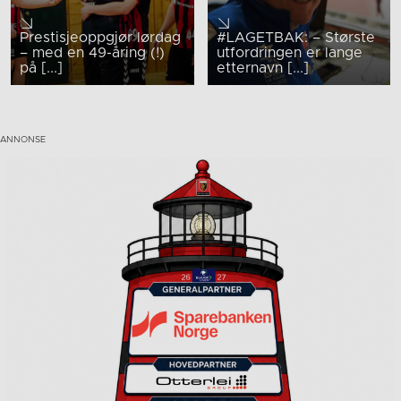
Prestisjeoppgjør lørdag
#LAGETBAK: – Største
– med en 49-åring (!)
utfordringen er lange
på [...]
etternavn [...]