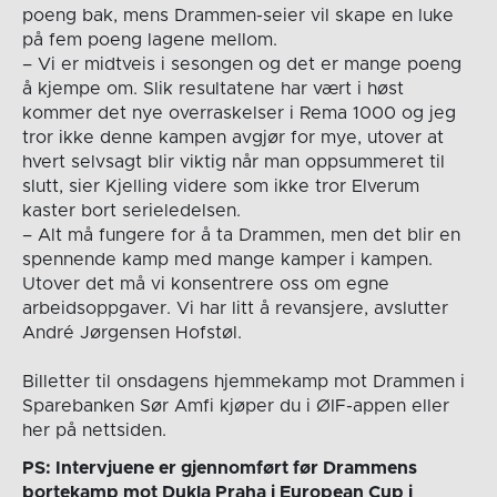
poeng bak, mens Drammen-seier vil skape en luke
på fem poeng lagene mellom.
– Vi er midtveis i sesongen og det er mange poeng
å kjempe om. Slik resultatene har vært i høst
kommer det nye overraskelser i Rema 1000 og jeg
tror ikke denne kampen avgjør for mye, utover at
hvert selvsagt blir viktig når man oppsummeret til
slutt, sier Kjelling videre som ikke tror Elverum
kaster bort serieledelsen.
– Alt må fungere for å ta Drammen, men det blir en
spennende kamp med mange kamper i kampen.
Utover det må vi konsentrere oss om egne
arbeidsoppgaver. Vi har litt å revansjere, avslutter
André Jørgensen Hofstøl.
Billetter til onsdagens hjemmekamp mot Drammen i
Sparebanken Sør Amfi kjøper du i ØIF-appen eller
her på nettsiden.
PS: Intervjuene er gjennomført før Drammens
bortekamp mot Dukla Praha i European Cup i