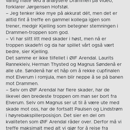
vanlig måte ved å analysere Drammen på video,
forklarer Jørgensen Hofstøl.
– Jeg tenker ikke mye på akkurat dét, men det er
alltid fint å treffe en gammel kollega igjen som
trener, medgir Kjelling som betegner stemningen i
Drammen-troppen som god.
– Vi har slitt litt med skader i høst, men nå er
troppen skadefri og da har spillet vårt også vært
bedre, sier Kjelling.
Det samme er ikke tilfellet i ØIF Arendal. Laurits
Rannekleiv, Herman Thysted og Magnus Søndenå er
alle ute. Søndenå har et håp om å rekke cupfinalen
mot Elverum i romjula, men blir neppe å se på banen
mot Drammen.
– Selv om ØIF Arendal har flere skader, har de
likevel den bredeste troppen om man ser bort fra
Elverum. Selv om Magnus ser ut til å være ute med
skade mot oss, har de fortsatt Paulsen og Lindstrøm
i høyrebakspillerposisjon. Det sier en del om
kvaliteten som ØIF Arendal råder over. Derfor må vi
treffe maksimalt med alt vi gjør for å reise fra