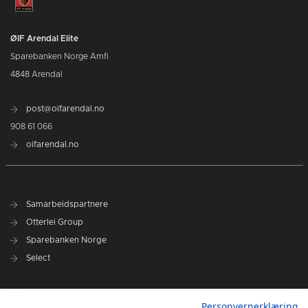
ØIF Arendal Elite
Sparebanken Norge Amfi
4848 Arendal
post@oifarendal.no
908 61 066
oifarendal.no
Samarbeidspartnere
Otterlei Group
Sparebanken Norge
Select
Nyhetsarkiv
Personvernerklæring