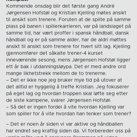
Kommende onsdag blir det første gang André
Jørgensen Hofstøl og Kristian Kjelling møtes ansikt
til ansikt som trenere. Foruten at de spilte på samme
plass på banen i spillerkarrieren, var på landslaget på
samme tid, har vært proffer i spansk håndball, dansk
håndball og er på samme alder, har de aldri møttes
ansikt til ansikt som trenere for hvert sitt lag. Kjelling
gjennomfører det såkalte trener-4 kurset
inneværende sesong, mens Jørgensen Hofstøl ligger
ett år bak i utdanningsløypa. Det er med andre ord
mange likhetstrekk mellom de to trenerne.
– Det er ikke noe jeg bruker mye tid på utover at
det alltid er hyggelig å treffe Kristian. Jeg fokuserer
på eget lag og hvordan troppen skal løfte seg etter
de siste kampene, svarer Jørgensen Hofstøl.
– Så det er ingen fordel å vite hvordan Kjelling var
som spiller for å vite hvordan han tenker som trener?
– Det er noen år siden vi var aktive og håndballen
har endret seg kraftig siden da. Vi forbereder oss på