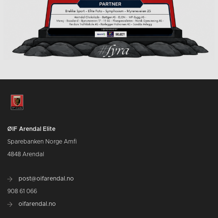
ØIF Arendal Elite
Sparebanken Norge Amfi
4848 Arendal
post@oifarendal.no
908 61 066
oifarendal.no