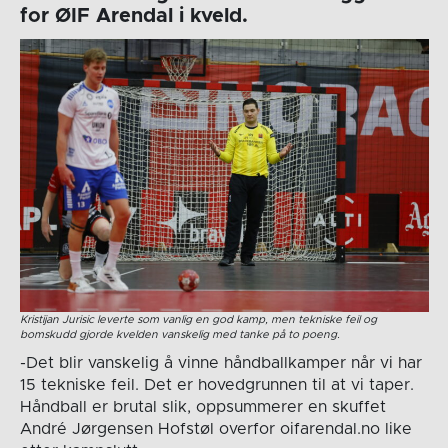
for ØIF Arendal i kveld.
Kristijan Jurisic leverte som vanlig en god kamp, men tekniske feil og
bomskudd gjorde kvelden vanskelig med tanke på to poeng.
-Det blir vanskelig å vinne håndballkamper når vi har
15 tekniske feil. Det er hovedgrunnen til at vi taper.
Håndball er brutal slik, oppsummerer en skuffet
André Jørgensen Hofstøl overfor oifarendal.no like