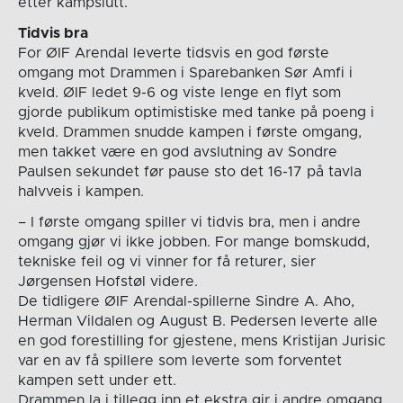
etter kampslutt.
Tidvis bra
For ØIF Arendal leverte tidsvis en god første
omgang mot Drammen i Sparebanken Sør Amfi i
kveld. ØIF ledet 9-6 og viste lenge en flyt som
gjorde publikum optimistiske med tanke på poeng i
kveld. Drammen snudde kampen i første omgang,
men takket være en god avslutning av Sondre
Paulsen sekundet før pause sto det 16-17 på tavla
halvveis i kampen.
– I første omgang spiller vi tidvis bra, men i andre
omgang gjør vi ikke jobben. For mange bomskudd,
tekniske feil og vi vinner for få returer, sier
Jørgensen Hofstøl videre.
De tidligere ØIF Arendal-spillerne Sindre A. Aho,
Herman Vildalen og August B. Pedersen leverte alle
en god forestilling for gjestene, mens Kristijan Jurisic
var en av få spillere som leverte som forventet
kampen sett under ett.
Drammen la i tillegg inn et ekstra gir i andre omgang,