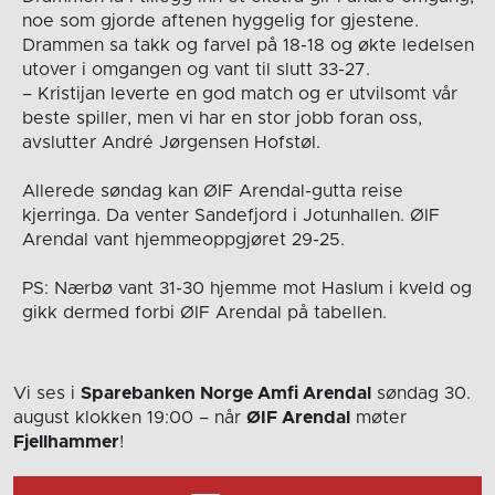
noe som gjorde aftenen hyggelig for gjestene.
Drammen sa takk og farvel på 18-18 og økte ledelsen
utover i omgangen og vant til slutt 33-27.
– Kristijan leverte en god match og er utvilsomt vår
beste spiller, men vi har en stor jobb foran oss,
avslutter André Jørgensen Hofstøl.
Allerede søndag kan ØIF Arendal-gutta reise
kjerringa. Da venter Sandefjord i Jotunhallen. ØIF
Arendal vant hjemmeoppgjøret 29-25.
PS: Nærbø vant 31-30 hjemme mot Haslum i kveld og
gikk dermed forbi ØIF Arendal på tabellen.
Vi ses i
Sparebanken Norge Amfi Arendal
søndag 30.
august
klokken 19:00
– når
ØIF Arendal
møter
Fjellhammer
!