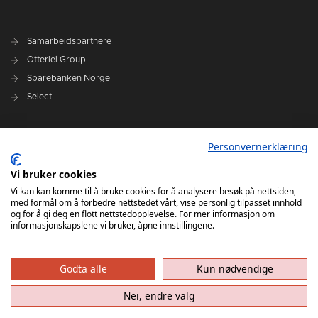
Samarbeidspartnere
Otterlei Group
Sparebanken Norge
Select
Nyhetsarkiv
Personvernerklæring
Terminliste
Spillerstall
Vi bruker cookies
Administrasjon
Vi kan kan komme til å bruke cookies for å analysere besøk på nettsiden,
med formål om å forbedre nettstedet vårt, vise personlig tilpasset innhold
Styret
og for å gi deg en flott nettstedopplevelse. For mer informasjon om
informasjonskapslene vi bruker, åpne innstillingene.
Godta alle
Kun nødvendige
Nei, endre valg