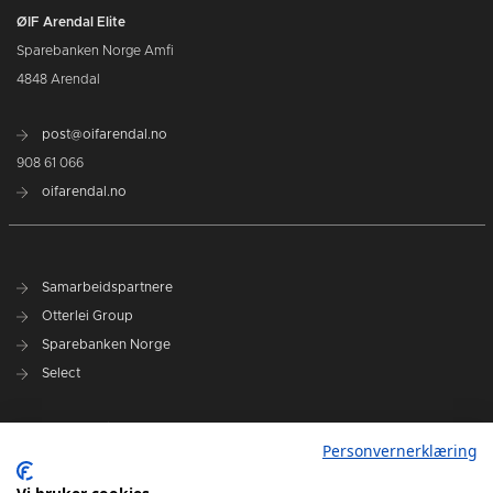
ØIF Arendal Elite
Sparebanken Norge Amfi
4848 Arendal
post@oifarendal.no
908 61 066
oifarendal.no
Samarbeidspartnere
Otterlei Group
Sparebanken Norge
Select
Nyhetsarkiv
Personvernerklæring
Terminliste
Spillerstall