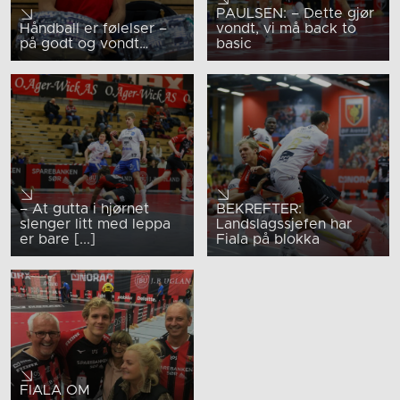
PAULSEN: – Dette gjør
Håndball er følelser –
vondt, vi må back to
på godt og vondt…
basic
– At gutta i hjørnet
BEKREFTER:
slenger litt med leppa
Landslagssjefen har
er bare [...]
Fiala på blokka
FIALA OM