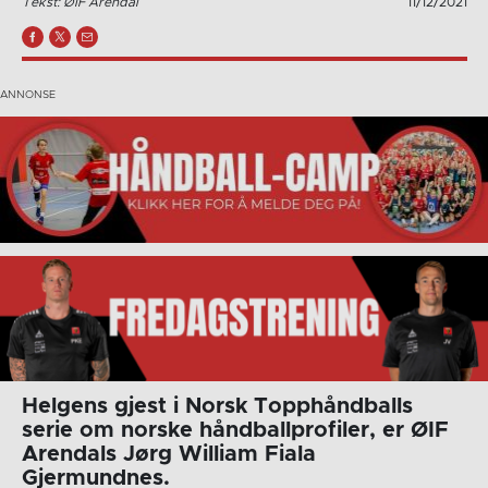
Tekst: ØIF Arendal
11/12/2021
Helgens gjest i Norsk Topphåndballs
serie om norske håndballprofiler, er ØIF
Arendals Jørg William Fiala
Gjermundnes.