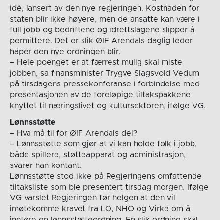
idè, lansert av den nye regjeringen. Kostnaden for
staten blir ikke høyere, men de ansatte kan være i
full jobb og bedriftene og idrettslagene slipper å
permittere. Det er slik ØIF Arendals daglig leder
håper den nye ordningen blir.
– Hele poenget er at færrest mulig skal miste
jobben, sa finansminister Trygve Slagsvold Vedum
på tirsdagens pressekonferanse i forbindelse med
presentasjonen av de foreløpige tiltakspakkene
knyttet til næringslivet og kultursektoren, ifølge VG.
Lønnsstøtte
– Hva må til for ØIF Arendals del?
– Lønnsstøtte som gjør at vi kan holde folk i jobb,
både spillere, støtteapparat og administrasjon,
svarer han kontant.
Lønnsstøtte stod ikke på Regjeringens omfattende
tiltaksliste som ble presentert tirsdag morgen. Ifølge
VG varslet Regjeringen før helgen at den vil
imøtekomme kravet fra LO, NHO og Virke om å
innføre en lønnsstøtteordning. En slik ordning skal