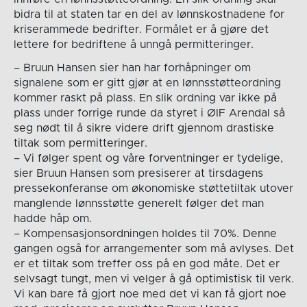
bidra til at staten tar en del av lønnskostnadene for
kriserammede bedrifter. Formålet er å gjøre det
lettere for bedriftene å unngå permitteringer.
– Bruun Hansen sier han har forhåpninger om
signalene som er gitt gjør at en lønnsstøtteordning
kommer raskt på plass. En slik ordning var ikke på
plass under forrige runde da styret i ØIF Arendal så
seg nødt til å sikre videre drift gjennom drastiske
tiltak som permitteringer.
– Vi følger spent og våre forventninger er tydelige,
sier Bruun Hansen som presiserer at tirsdagens
pressekonferanse om økonomiske støttetiltak utover
manglende lønnsstøtte generelt følger det man
hadde håp om.
– Kompensasjonsordningen holdes til 70%. Denne
gangen også for arrangementer som må avlyses. Det
er et tiltak som treffer oss på en god måte. Det er
selvsagt tungt, men vi velger å gå optimistisk til verk.
Vi kan bare få gjort noe med det vi kan få gjort noe