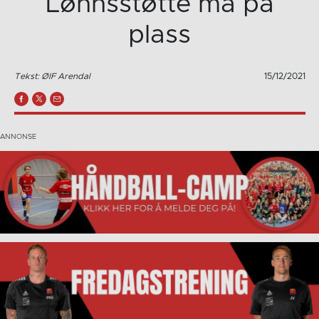
Lønnsstøtte må på
plass
Tekst: ØIF Arendal
15/12/2021