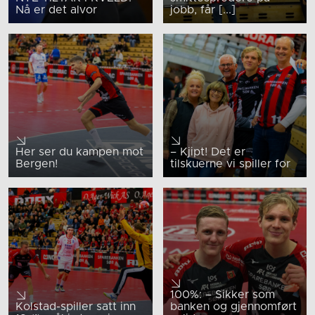
Nå er det alvor
jobb, får [...]
Her ser du kampen mot
– Kjipt! Det er
Bergen!
tilskuerne vi spiller for
100%: – Sikker som
Kolstad-spiller satt inn
banken og gjennomført