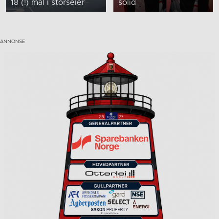
18 (!) mål i storseier
solid