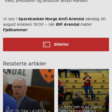
med, presiserer og avslutter Bruun Hansen.
Vi ses i
Sparebanken Norge Amfi Arendal
søndag 30.
august
klokken 19:00
– når
ØIF Arendal
møter
Fjellhammer
!
Billetter
Relaterte artikler
– Selv om vi er større
NYE TILTAK I KVELD: –
smittespredere på