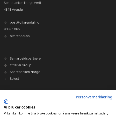
Sparebanken Norge Amfi
4848 Arendal
post@oifarendal.no
908 61 066
oifarendal.no
Samarbeidspartnere
Otterlei Group
Sparebanken Norge
Select
Nyhetsarkiv
Personvernerklæring
Terminliste
Spillerstall
Vi bruker cookies
Administrasjon
Vi kan kan komme til å bruke cookies for å analysere besøk på nettsiden,