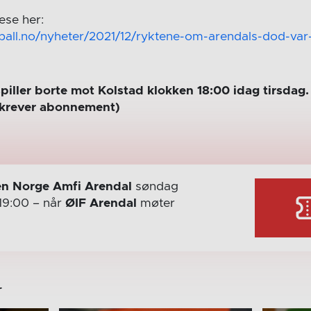
lese her:
ball.no/nyheter/2021/12/ryktene-om-arendals-dod-var-
spiller borte mot Kolstad klokken 18:00 idag tirsda
(krever abonnement)
n Norge Amfi Arendal
søndag
19:00
– når
ØIF Arendal
møter
r