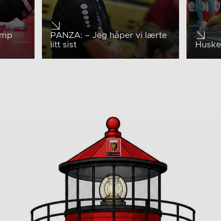
amp
PANZA: – Jeg håper vi lærte
litt sist
Husker