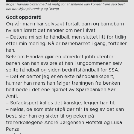
Roger Handaa bidrar med alt mulig for at spillerne kan konsentrere seg best
om det skjer på trening og i kamp.
Godt oppdratt!
Og vår mann har selvsagt fortalt barn og barnebarn
hvilken idrett det handler om her i livet.
– Dattera mi spilte håndball, men sluttet litt for tidlig
etter min mening. Nå er barnebarnet i gang, forteller
han.
Selv om Handaa gjør en utmerket jobb utenfor
banen kan han avsløre at han i ungdommenen selv
spilte håndball og siden bedriftshåndball for SSA.
– Det er derfor jeg er en ekte håndballekspert,
humrer han mens han følger treningen fra benken
helt nede i det ene hjørnet av Sparebanken Sør
Amfi.
– Sofaekspert kalles det kanskje, legger han til.
– Neida, de som står utpå der får ta seg av det kan
best, sier han og sikter til og peker på
trenerkollegene André Jørgensen Hofstøl og Luka
Panza.