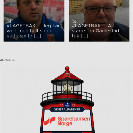
#LAGETBAK: – Jeg har
#LAGETBAK: – Alt
vært med helt siden
startet da Gautestad
gutta spilte [...]
tok [...]