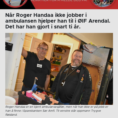
Når Roger Handaa ikke jobber i
ambulansen hjelper han til i ØIF Arendal.
Det har han gjort i snart ti år.
Roger Handaa er en kjent ambulansesjåfør, men når han ikke er på jobb er
han å finne i Sparebanken Sør Amfi. Til venstre står oppmann Trygve
Røisland.