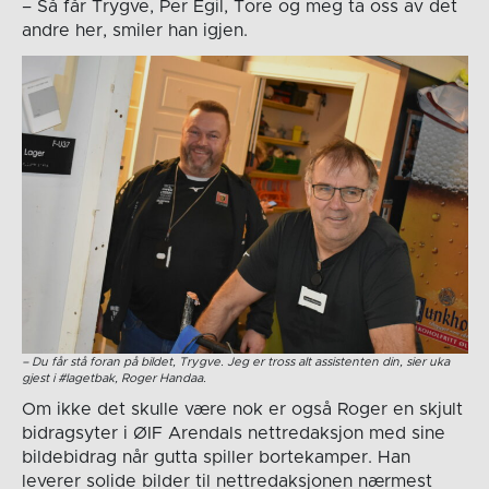
– Så får Trygve, Per Egil, Tore og meg ta oss av det
andre her, smiler han igjen.
– Du får stå foran på bildet, Trygve. Jeg er tross alt assistenten din, sier uka
gjest i #lagetbak, Roger Handaa.
Om ikke det skulle være nok er også Roger en skjult
bidragsyter i ØIF Arendals nettredaksjon med sine
bildebidrag når gutta spiller bortekamper. Han
leverer solide bilder til nettredaksjonen nærmest