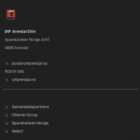
ØIF Arendal Elite
Sparebanken Norge Amfi
4848 Arendal
post@oifarendal.no
908 61 066
oifarendal.no
Samarbeidspartnere
Otterlei Group
Sparebanken Norge
Select