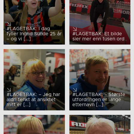
#LAGETBAK: I dag
fyller Ingrid Sunde 25 år
#LAGETBAK: Et bilde
– og vi [...]
sier mer enn tusen ord
#LAGETBAK: – Jeg har
#LAGETBAK: – Største
aldri tenkt at ansiktet
utfordringen er lange
mitt er [...]
etternavn [...]