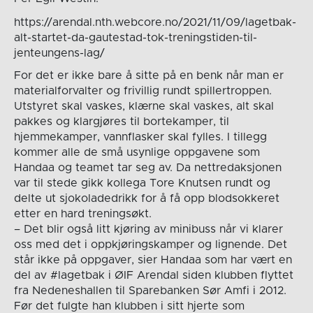
https://arendal.nth.webcore.no/2021/11/09/lagetbak-
alt-startet-da-gautestad-tok-treningstiden-til-
jenteungens-lag/
For det er ikke bare å sitte på en benk når man er
materialforvalter og frivillig rundt spillertroppen.
Utstyret skal vaskes, klærne skal vaskes, alt skal
pakkes og klargjøres til bortekamper, til
hjemmekamper, vannflasker skal fylles. I tillegg
kommer alle de små usynlige oppgavene som
Handaa og teamet tar seg av. Da nettredaksjonen
var til stede gikk kollega Tore Knutsen rundt og
delte ut sjokoladedrikk for å få opp blodsokkeret
etter en hard treningsøkt.
– Det blir også litt kjøring av minibuss når vi klarer
oss med det i oppkjøringskamper og lignende. Det
står ikke på oppgaver, sier Handaa som har vært en
del av #lagetbak i ØIF Arendal siden klubben flyttet
fra Nedeneshallen til Sparebanken Sør Amfi i 2012.
Før det fulgte han klubben i sitt hjerte som