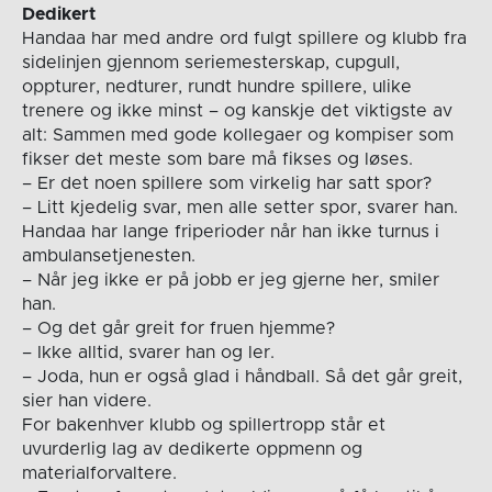
Dedikert
Handaa har med andre ord fulgt spillere og klubb fra
sidelinjen gjennom seriemesterskap, cupgull,
oppturer, nedturer, rundt hundre spillere, ulike
trenere og ikke minst – og kanskje det viktigste av
alt: Sammen med gode kollegaer og kompiser som
fikser det meste som bare må fikses og løses.
– Er det noen spillere som virkelig har satt spor?
– Litt kjedelig svar, men alle setter spor, svarer han.
Handaa har lange friperioder når han ikke turnus i
ambulansetjenesten.
– Når jeg ikke er på jobb er jeg gjerne her, smiler
han.
– Og det går greit for fruen hjemme?
– Ikke alltid, svarer han og ler.
– Joda, hun er også glad i håndball. Så det går greit,
sier han videre.
For bakenhver klubb og spillertropp står et
uvurderlig lag av dedikerte oppmenn og
materialforvaltere.