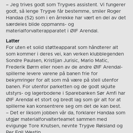
– Jeg trives godt som Trygves assistent. Vi fungerer
godt, så lenge Trygve får bestemme, smiler Roger
Handaa (52) som i en årrekke har vært en del av det
særdeles blide oppmanns- og
materialforvalterapparatet i ØIF Arendal.
Latter
For uten et solid støtteapparat som håndterer alt
som kommer i deres vei, kan verken klubblegenden
Sondre Paulsen, Kristijan Jurisic, Mario Matic,
Frederik Børm eller noen av de andre ØIF Arendal-
spillerne levere varene på banen frie for
bekymringer for alt som må være på stell utenfor
banen. For utenfor parketten og de godt skjulte
utstyrs- og lagerbodene i Sparebanken Sør Amfi har
ØIF Arendal et stort og bredt lag som gir alt for at
spillerne kan konsentrere seg om det de kan best.
– Det er liksom jobben vår da, forklarer Handaa som
utgjør materialforvalterteamet sammen med
evigunge Tore Knutsen, nevnte Trygve Røisland og
Per Egil Westin.