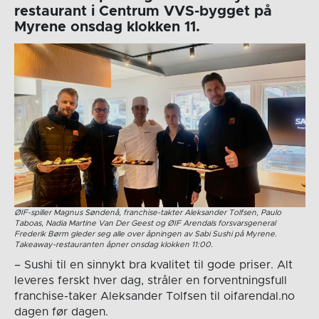
restaurant i Centrum VVS-bygget på
Myrene onsdag klokken 11.
ØIF-spiller Magnus Søndenå, franchise-takter Aleksander Tolfsen, Paulo
Taboas, Nadia Martine Van Der Geest og ØIF Arendals forsvarsgeneral
Frederik Børm gleder seg alle over åpningen av Sabi Sushi på Myrene.
Takeaway-restauranten åpner onsdag klokken 11:00.
– Sushi til en sinnykt bra kvalitet til gode priser. Alt
leveres ferskt hver dag, stråler en forventningsfull
franchise-taker Aleksander Tolfsen til oifarendal.no
dagen før dagen.