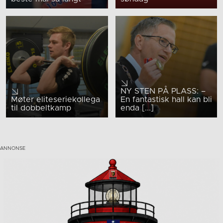
NY STEN PÅ PLASS: –
Møter eliteseriekollega
En fantastisk hall kan bli
til dobbeltkamp
enda [...]