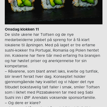
Onsdag klokken 11
De siste ukene har Tolfsen og de nye
medarbeiderne jobbet på spreng for å få klart
lokalene til åpningen. Med på laget er tre erfarne
sushi-kokker fra Portugal, Romania og Polen hentet
inn. Kokkene har flere tiår med erfaring fra bransjen
og har høstet priser og anerkjennelse for sin
kompetanse.
– Råvarene, som blant annet laks, kveite og tunfisk,
blir levert ferskt hver dag. Konseptet holder
gjennomgående høy kvalitet og vi håper det nye
tilbudet bokstavelig talt faller i smak, smiler Tolfsen
som i likhet med Pizzabakeren tar med seg Sabi
Sushi inn i ØIF Arendals voksende sponsorfamilie.
– Og dere er klare?