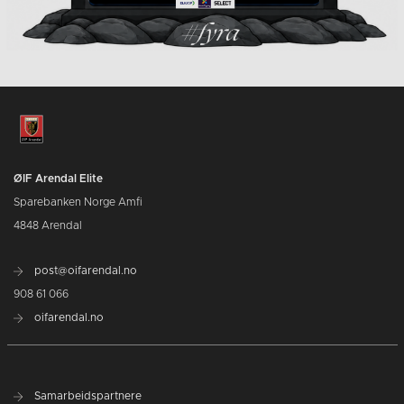
ØIF Arendal Elite
Sparebanken Norge Amfi
4848 Arendal
post@oifarendal.no
908 61 066
oifarendal.no
Samarbeidspartnere