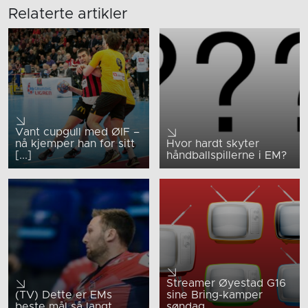
Relaterte artikler
Vant cupgull med ØIF –
nå kjemper han for sitt
Hvor hardt skyter
[...]
håndballspillerne i EM?
Streamer Øyestad G16
(TV) Dette er EMs
sine Bring-kamper
beste mål så langt
søndag