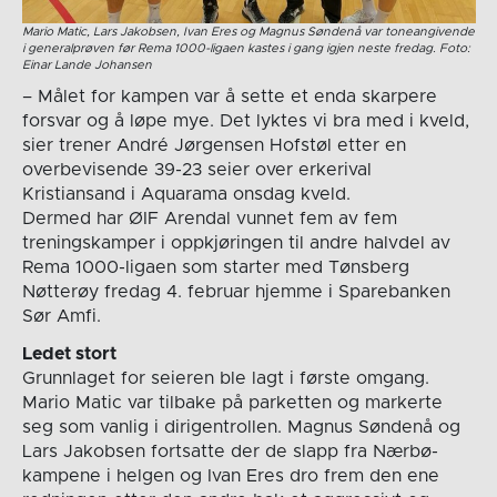
Mario Matic, Lars Jakobsen, Ivan Eres og Magnus Søndenå var toneangivende
i generalprøven før Rema 1000-ligaen kastes i gang igjen neste fredag. Foto:
Einar Lande Johansen
– Målet for kampen var å sette et enda skarpere
forsvar og å løpe mye. Det lyktes vi bra med i kveld,
sier trener André Jørgensen Hofstøl etter en
overbevisende 39-23 seier over erkerival
Kristiansand i Aquarama onsdag kveld.
Dermed har ØIF Arendal vunnet fem av fem
treningskamper i oppkjøringen til andre halvdel av
Rema 1000-ligaen som starter med Tønsberg
Nøtterøy fredag 4. februar hjemme i Sparebanken
Sør Amfi.
Ledet stort
Grunnlaget for seieren ble lagt i første omgang.
Mario Matic var tilbake på parketten og markerte
seg som vanlig i dirigentrollen. Magnus Søndenå og
Lars Jakobsen fortsatte der de slapp fra Nærbø-
kampene i helgen og Ivan Eres dro frem den ene