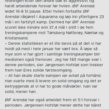
redningen etter den andre bak et aggressivt og
hardt arbeidende forsvar før hvilen. ØIF Arendal
ledet 16-8 til pause. Etter hvilen fortsatte ØIF
Arendal råkjøret i Aquarama og løp inn ytterligere 23
mål i en fartsfylt kamp. Dermed har ØIF Arendal
scoret ikke mindre enn 37,4 mål i snitt i de fem
treningskampene mot Tønsberg Nøtterøy, Nærbø og
Kristiansand.
– Denne statistikken er et lite bevis på at det vi har
holdt på med i hele januar har vært bra. Å løpe så
mye som vi har gjort i samtlige treningskamper blir
medisinen også fremover. Jeg har fått mange svar i
denne perioden, sier Jørgensen Hofstøl som trekker
frem Ivan Eres solide førsteomgang.
– At han skulle starte kampen var avtalt på forhånd.
Han svarte med å levere en solid omgang og det er
betryggende at vi har to gode målvakter. Ivan var
solid, mener han.
ØIF Arendal har også arbeidet frem et 5:1-forsvar i
perioden. Jørgensen Hofstøl mener dette har båret