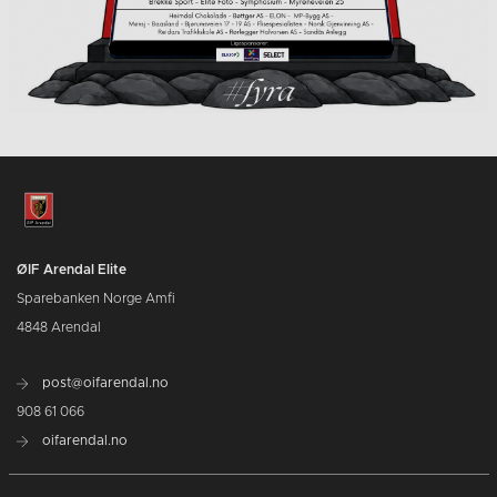
ØIF Arendal Elite
Sparebanken Norge Amfi
4848 Arendal
post@oifarendal.no
908 61 066
oifarendal.no