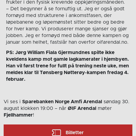
frukter i den fysisk krevende oppkjøringsmåneden.
– Det begynner å se fornuftig ut. Jeg er også godt
fornøyd med strukturene i ankomstfasen, der
løpebanene og løpemønstet sitter bedre og bedre
for hver kamp. Vi produserer mange sjanser og gjør
jobben. Jeg er fornøyd med både denne kampen og
januar som helhet, fastslår han overfor oifarendal.no.
PS: Jørg William Fiala Gjermundnes spilte ikke
kveldens kamp mot gamle lagkamerater i hjembyen.
Han vil først trene for fullt på trening neste uke, men
meldes klar til Tønsberg Nøtterøy-kampen fredag 4.
februar.
Vi ses i
Sparebanken Norge Amfi Arendal
søndag 30.
august
klokken 19:00
– når
ØIF Arendal
møter
Fjellhammer
!
Billetter