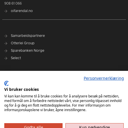
908 61 066
oifarendal.no
Samarbeidspartnere
Otterlei Group
Sparebanken Norge
Select
Nyhetsarkiv
Personvernerklæring
Terminliste
Spillerstall
Vi bruker cookies
Administrasjon
Vi kan kan komme til å bruke cookies for å analysere besøk på nettsiden,
med formål om å forbedre nettstedet vårt, vise personlig tilpasset innhold
Styret
og for å gi deg en flott nettstedopplevelse. For mer informasjon om
informasjonskapslene vi bruker, åpne innstillingene.
Godta alle
Kun nødvendige