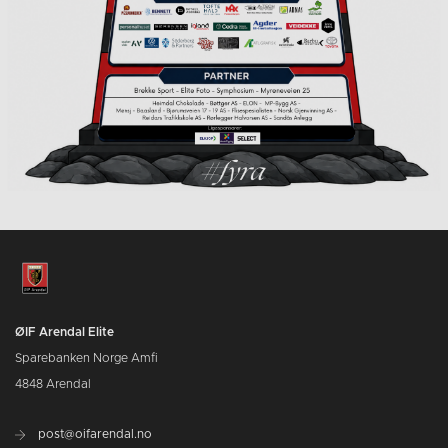
ØIF Arendal Elite
Sparebanken Norge Amfi
4848 Arendal
post@oifarendal.no