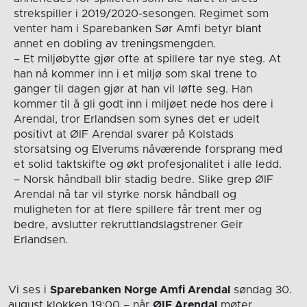
strekspiller i 2019/2020-sesongen. Regimet som
venter ham i Sparebanken Sør Amfi betyr blant
annet en dobling av treningsmengden.
– Et miljøbytte gjør ofte at spillere tar nye steg. At
han nå kommer inn i et miljø som skal trene to
ganger til dagen gjør at han vil løfte seg. Han
kommer til å gli godt inn i miljøet nede hos dere i
Arendal, tror Erlandsen som synes det er udelt
positivt at ØIF Arendal svarer på Kolstads
storsatsing og Elverums nåværende forsprang med
et solid taktskifte og økt profesjonalitet i alle ledd.
– Norsk håndball blir stadig bedre. Slike grep ØIF
Arendal nå tar vil styrke norsk håndball og
muligheten for at flere spillere får trent mer og
bedre, avslutter rekruttlandslagstrener Geir
Erlandsen.
Vi ses i
Sparebanken Norge Amfi Arendal
søndag 30.
august
klokken 19:00
– når
ØIF Arendal
møter