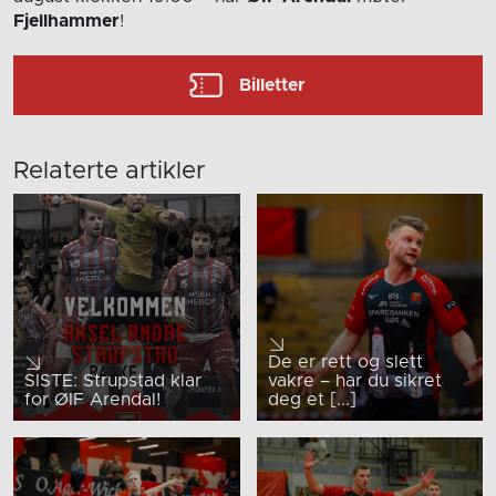
Fjellhammer
!
Billetter
Relaterte artikler
De er rett og slett
SISTE: Strupstad klar
vakre – har du sikret
for ØIF Arendal!
deg et [...]