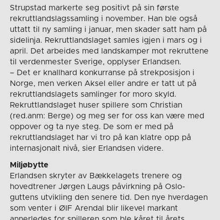
Strupstad markerte seg positivt på sin første
rekruttlandslagssamling i november. Han ble også
uttatt til ny samling i januar, men skader satt ham på
sidelinja. Rekruttlandslaget samles igjen i mars og i
april. Det arbeides med landskamper mot rekruttene
til verdenmester Sverige, opplyser Erlandsen.
– Det er knallhard konkurranse på strekposisjon i
Norge, men verken Aksel eller andre er tatt ut på
rekruttlandslagets samlinger for moro skyld.
Rekruttlandslaget huser spillere som Christian
(red.anm: Berge) og meg ser for oss kan være med
oppover og ta nye steg. De som er med på
rekruttlandslaget har vi tro på kan klatre opp på
internasjonalt nivå, sier Erlandsen videre.
Miljøbytte
Erlandsen skryter av Bækkelagets trenere og
hovedtrener Jørgen Laugs påvirkning på Oslo-
guttens utvikling den senere tid. Den nye hverdagen
som venter i ØIF Arendal blir likevel markant
annerledes for spilleren som ble kåret til årets