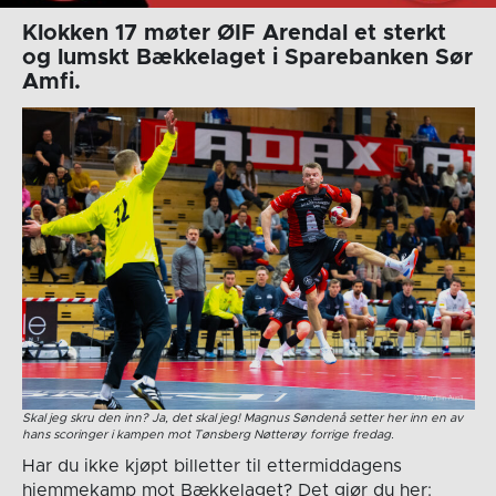
Klokken 17 møter ØIF Arendal et sterkt
og lumskt Bækkelaget i Sparebanken Sør
Amfi.
Skal jeg skru den inn? Ja, det skal jeg! Magnus Søndenå setter her inn en av
hans scoringer i kampen mot Tønsberg Nøtterøy forrige fredag.
Har du ikke kjøpt billetter til ettermiddagens
hjemmekamp mot Bækkelaget? Det gjør du her: