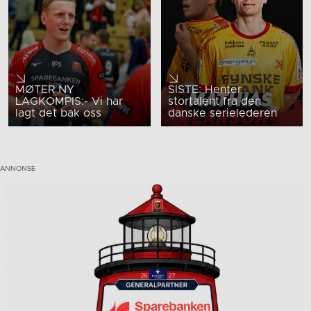
MØTER NY
SISTE: Henter
LAGKOMPIS:- Vi har
stortalent fra den
lagt det bak oss
danske serielederen