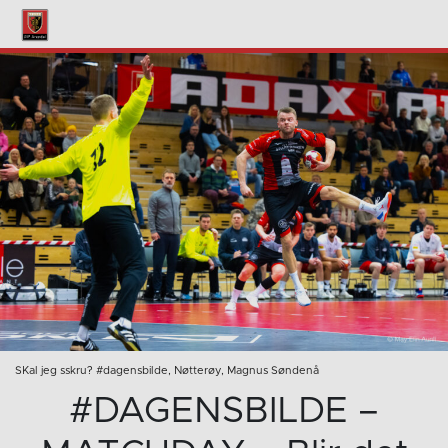
SKal jeg sskru? #dagensbilde, Nøtterøy, Magnus Søndenå
#DAGENSBILDE –