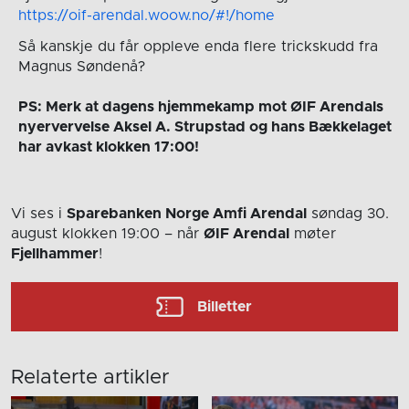
https://oif-arendal.woow.no/#!/home
Så kanskje du får oppleve enda flere trickskudd fra
Magnus Søndenå?
PS: Merk at dagens hjemmekamp mot ØIF Arendals
nyervervelse Aksel A. Strupstad og hans Bækkelaget
har avkast klokken 17:00!
Vi ses i
Sparebanken Norge Amfi Arendal
søndag 30.
august
klokken 19:00
– når
ØIF Arendal
møter
Fjellhammer
!
Billetter
Relaterte artikler