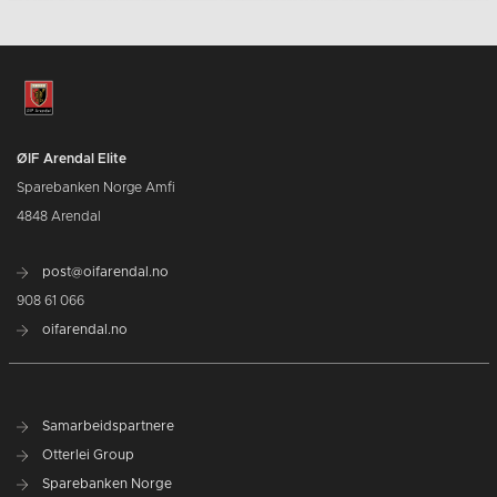
ØIF Arendal Elite
Sparebanken Norge Amfi
4848 Arendal
post@oifarendal.no
908 61 066
oifarendal.no
Samarbeidspartnere
Otterlei Group
Sparebanken Norge