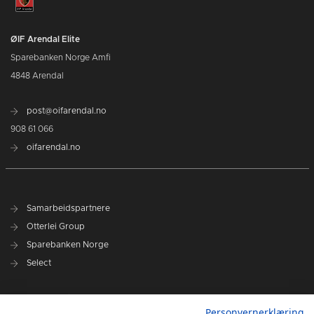
ØIF Arendal Elite
Sparebanken Norge Amfi
4848 Arendal
post@oifarendal.no
908 61 066
oifarendal.no
Samarbeidspartnere
Otterlei Group
Sparebanken Norge
Select
Nyhetsarkiv
Personvernerklæring