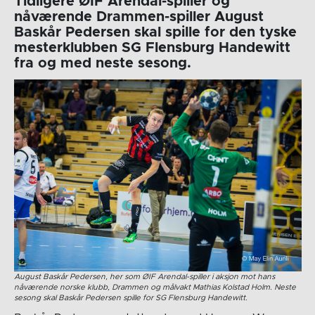
Tidligere ØIF Arendal-spiller og
nåværende Drammen-spiller August
Baskår Pedersen skal spille for den tyske
mesterklubben SG Flensburg Handewitt
fra og med neste sesong.
August Baskår Pedersen, her som ØIF Arendal-spiller i aksjon mot hans
nåværende norske klubb, Drammen og målvakt Mathias Kolstad Holm. Neste
sesong skal Baskår Pedersen spille for SG Flensburg Handewitt.