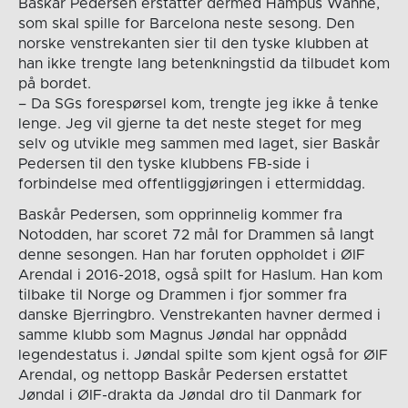
Baskår Pedersen erstatter dermed Hampus Wanne,
som skal spille for Barcelona neste sesong. Den
norske venstrekanten sier til den tyske klubben at
han ikke trengte lang betenkningstid da tilbudet kom
på bordet.
– Da SGs forespørsel kom, trengte jeg ikke å tenke
lenge. Jeg vil gjerne ta det neste steget for meg
selv og utvikle meg sammen med laget, sier Baskår
Pedersen til den tyske klubbens FB-side i
forbindelse med offentliggjøringen i ettermiddag.
Baskår Pedersen, som opprinnelig kommer fra
Notodden, har scoret 72 mål for Drammen så langt
denne sesongen. Han har foruten oppholdet i ØIF
Arendal i 2016-2018, også spilt for Haslum. Han kom
tilbake til Norge og Drammen i fjor sommer fra
danske Bjerringbro. Venstrekanten havner dermed i
samme klubb som Magnus Jøndal har oppnådd
legendestatus i. Jøndal spilte som kjent også for ØIF
Arendal, og nettopp Baskår Pedersen erstattet
Jøndal i ØIF-drakta da Jøndal dro til Danmark for