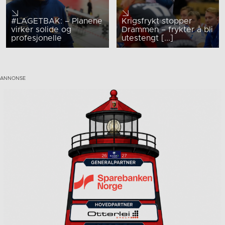
#LAGETBAK: – Planene
Krigsfrykt stopper
virker solide og
Drammen – frykter å bli
profesjonelle
utestengt [...]