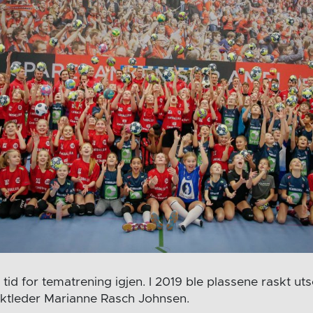
 tid for tematrening igjen. I 2019 ble plassene raskt ut
ktleder Marianne Rasch Johnsen.