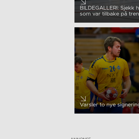
BILDEGALLERI: Sjekk 
som var tilbake på tren
Varsler to nye signerin