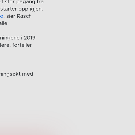
rt stor pågang fra
starter opp igjen.
no
, sier Rasch
lle
reningene i 2019
re, forteller
reningsøkt med