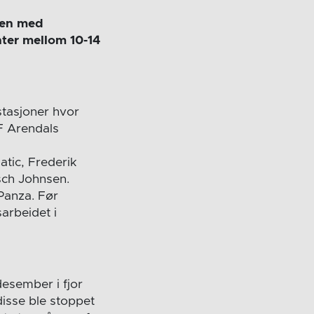
ien med
enter mellom 10-14
stasjoner hvor
IF Arendals
Matic, Frederik
sch Johnsen.
Panza. Før
sarbeidet i
esember i fjor
disse ble stoppet