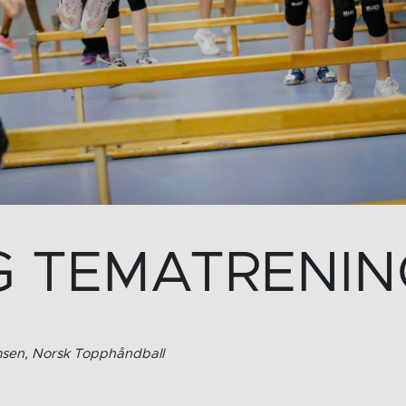
G TEMATRENING
msen, Norsk Topphåndball