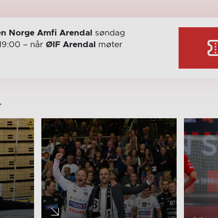
n Norge Amfi Arendal
søndag
19:00
– når
ØIF Arendal
møter
r