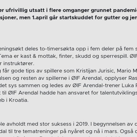
r ufrivillig utsatt i flere omganger grunnet pandem
ksjoner, men 1.april går startskuddet for gutter og j
reningsøkt deles to-timersøkta opp i fem deler på fem 
. Tema er kast & mottak, finter, skudd og sperrespill. Ø
er instruktører.
g får gode tips av spillere som Kristijan Jurisic, Mario 
sen og resten av spillerne i ØIF Arendal, opplyser Ra
ldet sys sammen og ledes av ØIF Arendal-trener Luka 
 til ØIF Arendal hadde han ansvaret for talentutvikling
b i Kroatia.
e avholdt med stor suksess i 2019. I begynnelsen av d
dal til tre tematreninger på nyåret og nå i mars. Også 