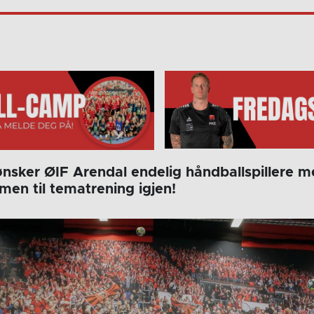
ønsker ØIF Arendal endelig håndballspillere m
men til tematrening igjen!