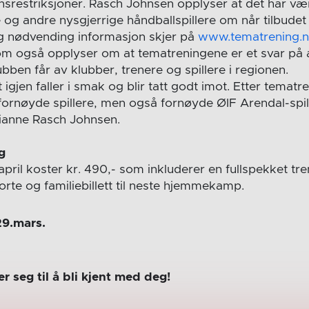
nsrestriksjoner. Rasch Johnsen opplyser at det har væ
e og andre nysgjerrige håndballspillere om når tilbudet 
g nødvending informasjon skjer på
www.tematrening.
m også opplyser om at tematreningene er et svar på a
ben får av klubber, trenere og spillere i regionen.
t igjen faller i smak og blir tatt godt imot. Etter temat
fornøyde spillere, men også fornøyde ØIF Arendal-spille
ianne Rasch Johnsen.
g
pril koster kr. 490,- som inkluderer en fullspekket t
kjorte og familiebillett til neste hjemmekamp.
29.mars.
r seg til å bli kjent med deg!