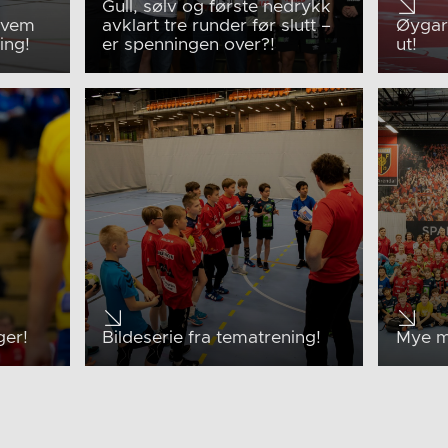
Gull, sølv og første nedrykk
hvem
avklart tre runder før slutt –
Øygard
ing!
er spenningen over?!
ut!
ger!
Bildeserie fra tematrening!
Mye m