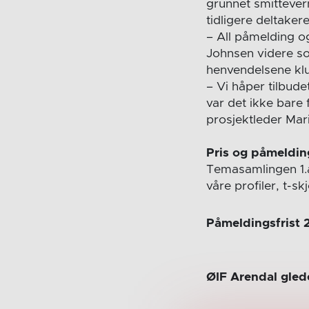
grunnet smittever
tidligere deltaker
– All påmelding o
Johnsen videre so
henvendelsene klub
– Vi håper tilbude
var det ikke bare 
prosjektleder Mar
Pris og påmeldin
Temasamlingen 1.a
våre profiler, t-s
Påmeldingsfrist 
ØIF Arendal glede