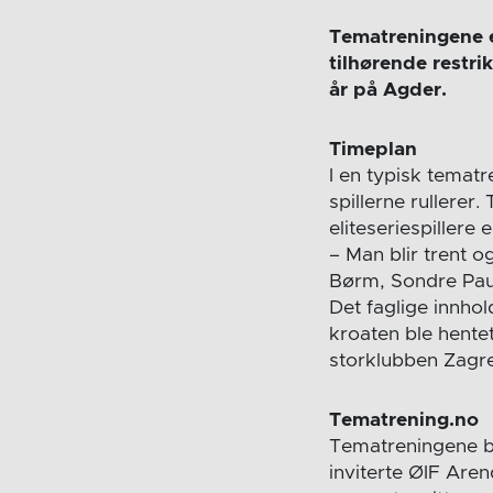
Tematreningene e
tilhørende restri
år på Agder.
Timeplan
I en typisk temat
spillerne rullerer
eliteseriespillere 
– Man blir trent o
Børm, Sondre Paul
Det faglige innho
kroaten ble hentet
storklubben Zagre
Tematrening.no
Tematreningene bl
inviterte ØIF Aren