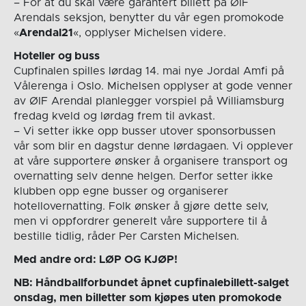
– For at du skal være garantert billett på ØIF
Arendals seksjon, benytter du vår egen promokode
«
Arendal21
«, opplyser Michelsen videre.
Hoteller og buss
Cupfinalen spilles lørdag 14. mai nye Jordal Amfi på
Vålerenga i Oslo. Michelsen opplyser at gode venner
av ØIF Arendal planlegger vorspiel på Williamsburg
fredag kveld og lørdag frem til avkast.
– Vi setter ikke opp busser utover sponsorbussen
vår som blir en dagstur denne lørdagaen. Vi opplever
at våre supportere ønsker å organisere transport og
overnatting selv denne helgen. Derfor setter ikke
klubben opp egne busser og organiserer
hotellovernatting. Folk ønsker å gjøre dette selv,
men vi oppfordrer generelt våre supportere til å
bestille tidlig, råder Per Carsten Michelsen.
Med andre ord: LØP OG KJØP!
NB: Håndballforbundet åpnet cupfinalebillett-salget
onsdag, men billetter som kjøpes uten promokode