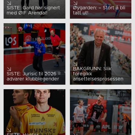
SISTE: Gard har signert
Øygarden: – Stort å bli
med ØIF Arendal!
tatt ut!
BAKGRUNN: Slik
SISTE: Jurisic til 2026 –
foregikk
advarer klubblegender
ansettelsesprosessen
SISTE: Henter