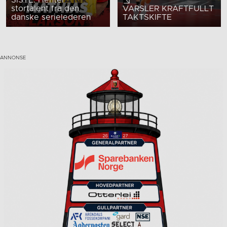
stortalent fra den
VARSLER KRAFTFULLT
danske serielederen
TAKTSKIFTE