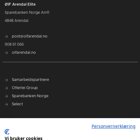
ØIF Arendal Elite
Sparebanken Norge Amfi
4848 Arendal
post@oifarendal.no
908 61 066
oifarendal.no
Samarbeidspartnere
Otterlei Group
Sparebanken Norge
Select
Nyhetsarkiv
Personvernerklæring
Terminliste
Spillerstall
Vi bruker cookies