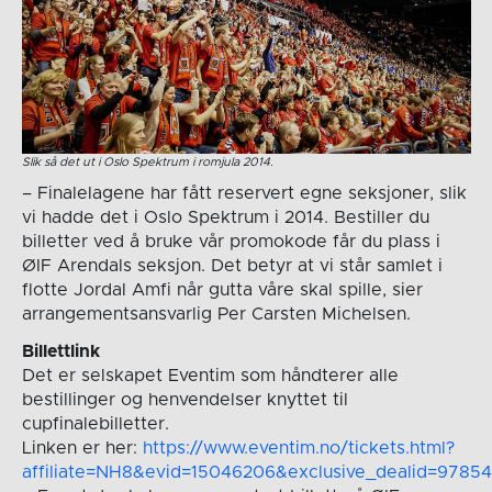
Slik så det ut i Oslo Spektrum i romjula 2014.
– Finalelagene har fått reservert egne seksjoner, slik
vi hadde det i Oslo Spektrum i 2014. Bestiller du
billetter ved å bruke vår promokode får du plass i
ØIF Arendals seksjon. Det betyr at vi står samlet i
flotte Jordal Amfi når gutta våre skal spille, sier
arrangementsansvarlig Per Carsten Michelsen.
Billettlink
Det er selskapet Eventim som håndterer alle
bestillinger og henvendelser knyttet til
cupfinalebilletter.
Linken er her:
https://www.eventim.no/tickets.html?
affiliate=NH8&evid=15046206&exclusive_dealid=978