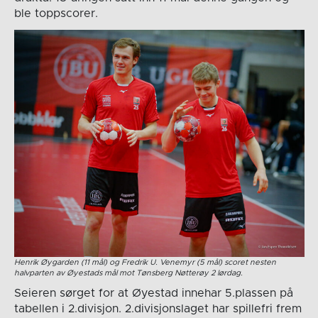
ble toppscorer.
Henrik Øygarden (11 mål) og Fredrik U. Venemyr (5 mål) scoret nesten
halvparten av Øyestads mål mot Tønsberg Nøtterøy 2 lørdag.
Seieren sørget for at Øyestad innehar 5.plassen på
tabellen i 2.divisjon. 2.divisjonslaget har spillefri frem