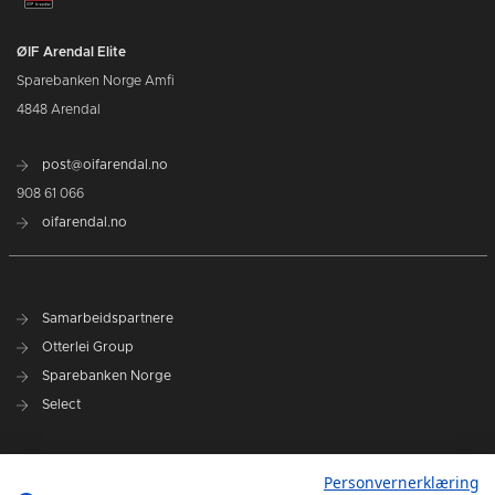
ØIF Arendal Elite
Sparebanken Norge Amfi
4848 Arendal
post@oifarendal.no
908 61 066
oifarendal.no
Samarbeidspartnere
Otterlei Group
Sparebanken Norge
Select
Nyhetsarkiv
Personvernerklæring
Terminliste