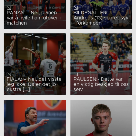
PANZA: – Nei, planen
BILDEGALLERI:
var å hvile ham utover i
Andreas (13) scoret syv
matchen
i forkampen
FIALA: – Nei, det visste
PAULSEN:- Dette var
jeg ikke. Da er det jo
en viktig beskjed til oss
ekstra [...]
selv