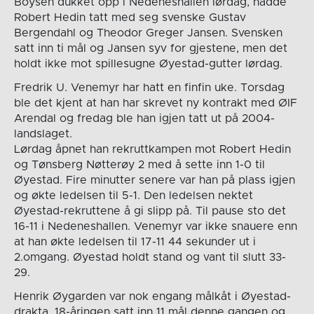
Boysen dukket opp i Nedeneshallen lørdag, hadde
Robert Hedin tatt med seg svenske Gustav
Bergendahl og Theodor Greger Jansen. Svensken
satt inn ti mål og Jansen syv for gjestene, men det
holdt ikke mot spillesugne Øyestad-gutter lørdag.
Fredrik U. Venemyr har hatt en finfin uke. Torsdag
ble det kjent at han har skrevet ny kontrakt med ØIF
Arendal og fredag ble han igjen tatt ut på 2004-
landslaget.
Lørdag åpnet han rekruttkampen mot Robert Hedin
og Tønsberg Nøtterøy 2 med å sette inn 1-0 til
Øyestad. Fire minutter senere var han på plass igjen
og økte ledelsen til 5-1. Den ledelsen nektet
Øyestad-rekruttene å gi slipp på. Til pause sto det
16-11 i Nedeneshallen. Venemyr var ikke snauere enn
at han økte ledelsen til 17-11 44 sekunder ut i
2.omgang. Øyestad holdt stand og vant til slutt 33-
29.
Henrik Øygarden var nok engang målkåt i Øyestad-
drakta. 18-åringen satt inn 11 mål denne gangen og