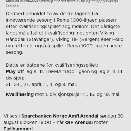
taper en eventuell kvalifisering mot det beste av tre lag fra opprykkspulja i
1.divisjon
Dermed beholdet to av de tre lagene fra
inneværende sesong i Rema 1000-ligaen plassen
etter kvalifiseringsspillet seg mellom. Det dårligste
laget må altså ut i kvalifisering mot enten Viking
Håndball (Stavanger), Viking TIF (Bergen) eller Follo
om retten til også å spille i Rema 1000-ligaen neste
sesong.
Dette er datoene for kvalifiseringsspillet:
Play-off
lag 9.-11. i REMA 1000-ligaen og lag 2.-4. i 1.
divisjon:
21., 24., 27. april, 1., 4. og 8. mai.
Kvalifisering
mot 1. divisjonspulja: 11., 15. og 19. mai.
Vi ses i
Sparebanken Norge Amfi Arendal
søndag 30.
august
klokken 19:00
– når
ØIF Arendal
møter
Fjellhammer
!