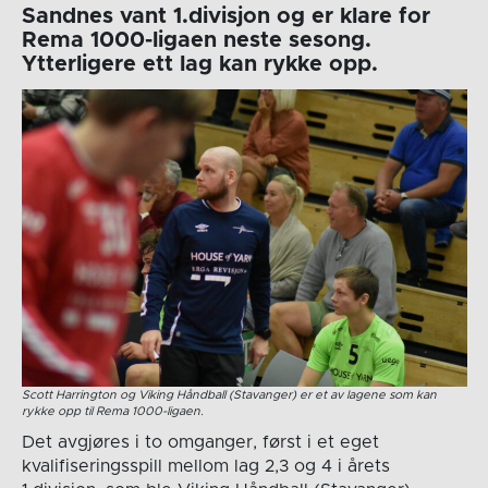
Sandnes vant 1.divisjon og er klare for
Rema 1000-ligaen neste sesong.
Ytterligere ett lag kan rykke opp.
Scott Harrington og Viking Håndball (Stavanger) er et av lagene som kan
rykke opp til Rema 1000-ligaen.
Det avgjøres i to omganger, først i et eget
kvalifiseringsspill mellom lag 2,3 og 4 i årets