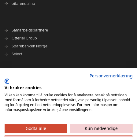
oifarendal.no
Samarbeidspartnere
Otterlei Group
Sparebanken Norge
Select
Nyhetsarkiv
Personvernerklæring
Terminliste
Spillerstall
Vi bruker cookies
Administrasjon
Vi kan kan komme til å bruke cookies for å analysere besøk på nettsiden,
med formål om å forbedre nettstedet vårt, vise personlig tilpasset innhold
Styret
og for å gi deg en flott nettstedopplevelse. For mer informasjon om
informasjonskapslene vi bruker, åpne innstillingene.
Godta alle
Kun nødvendige