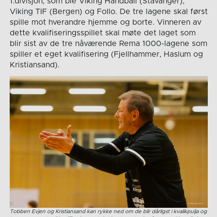
1.divisjon, som ble Viking Håndball (Stavanger),
Viking TIF (Bergen) og Follo. De tre lagene skal først
spille mot hverandre hjemme og borte. Vinneren av
dette kvalifiseringsspillet skal møte det laget som
blir sist av de tre nåværende Rema 1000-lagene som
spiller et eget kvalifisering (Fjellhammer, Haslum og
Kristiansand).
Tobben Evjen og Kristiansand kan rykke ned om de blir dårligst i kvalikpulja og