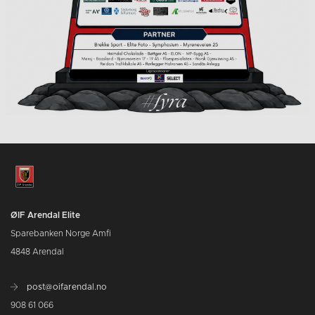
ØIF Arendal Elite
Sparebanken Norge Amfi
4848 Arendal
post@oifarendal.no
908 61 066