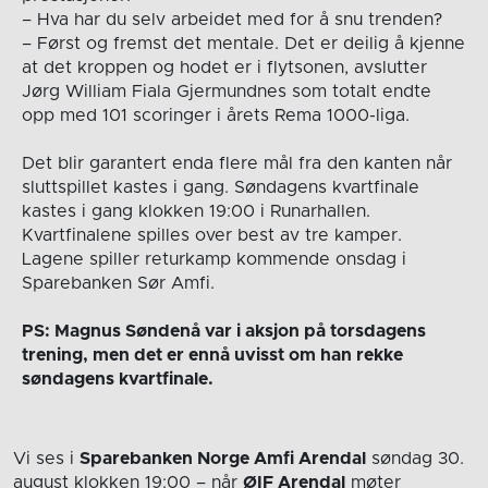
– Hva har du selv arbeidet med for å snu trenden?
– Først og fremst det mentale. Det er deilig å kjenne
at det kroppen og hodet er i flytsonen, avslutter
Jørg William Fiala Gjermundnes som totalt endte
opp med 101 scoringer i årets Rema 1000-liga.
Det blir garantert enda flere mål fra den kanten når
sluttspillet kastes i gang. Søndagens kvartfinale
kastes i gang klokken 19:00 i Runarhallen.
Kvartfinalene spilles over best av tre kamper.
Lagene spiller returkamp kommende onsdag i
Sparebanken Sør Amfi.
PS: Magnus Søndenå var i aksjon på torsdagens
trening, men det er ennå uvisst om han rekke
søndagens kvartfinale.
Vi ses i
Sparebanken Norge Amfi Arendal
søndag 30.
august
klokken 19:00
– når
ØIF Arendal
møter