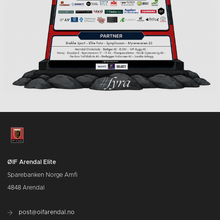
ØIF Arendal Elite
Sparebanken Norge Amfi
4848 Arendal
post@oifarendal.no