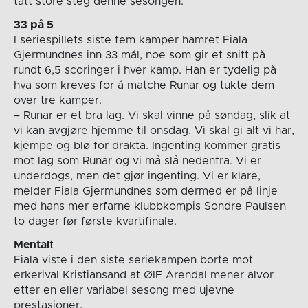
tatt store steg denne sesongen.
33 på 5
I seriespillets siste fem kamper hamret Fiala
Gjermundnes inn 33 mål, noe som gir et snitt på
rundt 6,5 scoringer i hver kamp. Han er tydelig på
hva som kreves for å matche Runar og tukte dem
over tre kamper.
– Runar er et bra lag. Vi skal vinne på søndag, slik at
vi kan avgjøre hjemme til onsdag. Vi skal gi alt vi har,
kjempe og blø for drakta. Ingenting kommer gratis
mot lag som Runar og vi må slå nedenfra. Vi er
underdogs, men det gjør ingenting. Vi er klare,
melder Fiala Gjermundnes som dermed er på linje
med hans mer erfarne klubbkompis Sondre Paulsen
to dager før første kvartifinale.
Mental
t
Fiala viste i den siste seriekampen borte mot
erkerival Kristiansand at ØIF Arendal mener alvor
etter en eller variabel sesong med ujevne
prestasjoner.