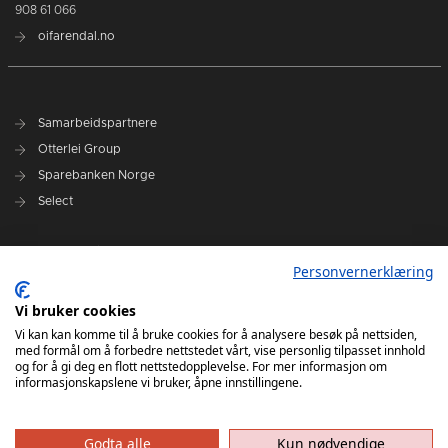
908 61 066
oifarendal.no
Samarbeidspartnere
Otterlei Group
Sparebanken Norge
Select
Nyhetsarkiv
Personvernerklæring
Terminliste
Spillerstall
Vi bruker cookies
Administrasjon
Vi kan kan komme til å bruke cookies for å analysere besøk på nettsiden,
med formål om å forbedre nettstedet vårt, vise personlig tilpasset innhold
Styret
og for å gi deg en flott nettstedopplevelse. For mer informasjon om
informasjonskapslene vi bruker, åpne innstillingene.
Godta alle
Kun nødvendige