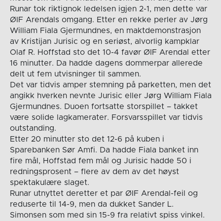
Runar tok riktignok ledelsen igjen 2-1, men dette var
ØIF Arendals omgang. Etter en rekke perler av Jørg
William Fiala Gjermundnes, en maktdemonstrasjon
av Kristijan Jurisic og en seriøst, alvorlig kampklar
Olaf R. Hoffstad sto det 10-4 favør ØIF Arendal etter
16 minutter. Da hadde dagens dommerpar allerede
delt ut fem utvisninger til sammen.
Det var tidvis amper stemning på parketten, men det
angikk hverken nevnte Jurisic eller Jørg William Fiala
Gjermundnes. Duoen fortsatte storspillet – takket
være solide lagkamerater. Forsvarsspillet var tidvis
outstanding.
Etter 20 minutter sto det 12-6 på kuben i
Sparebanken Sør Amfi. Da hadde Fiala banket inn
fire mål, Hoffstad fem mål og Jurisic hadde 50 i
redningsprosent – flere av dem av det høyst
spektakulære slaget.
Runar utnyttet deretter et par ØIF Arendal-feil og
reduserte til 14-9, men da dukket Sander L.
Simonsen som med sin 15-9 fra relativt spiss vinkel.