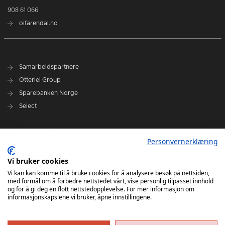
908 61 066
oifarendal.no
Samarbeidspartnere
Otterlei Group
Sparebanken Norge
Select
Nyhetsarkiv
Personvernerklæring
Terminliste
Spillerstall
Vi bruker cookies
Administrasjon
Vi kan kan komme til å bruke cookies for å analysere besøk på nettsiden,
med formål om å forbedre nettstedet vårt, vise personlig tilpasset innhold
Styret
og for å gi deg en flott nettstedopplevelse. For mer informasjon om
informasjonskapslene vi bruker, åpne innstillingene.