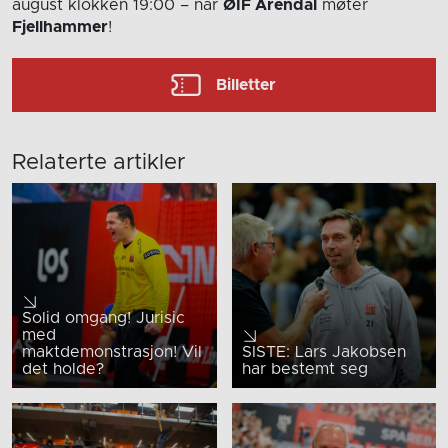
august
klokken 19:00
– når
ØIF Arendal
møter
Fjellhammer
!
Billetter
Relaterte artikler
Solid omgang! Jurisic
med
maktdemonstrasjon! Vil
SISTE: Lars Jakobsen
det holde?
har bestemt seg