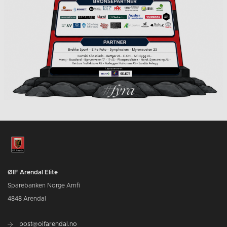
ØIF Arendal Elite
Sparebanken Norge Amfi
4848 Arendal
post@oifarendal.no