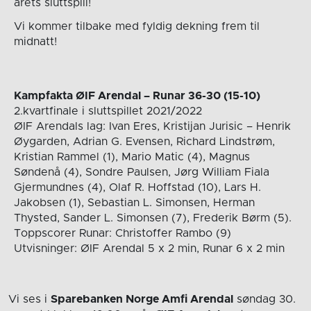
årets sluttspill!
Vi kommer tilbake med fyldig dekning frem til
midnatt!
Kampfakta ØIF Arendal – Runar 36-30 (15-10)
2.kvartfinale i sluttspillet 2021/2022
ØIF Arendals lag: Ivan Eres, Kristijan Jurisic – Henrik
Øygarden, Adrian G. Evensen, Richard Lindstrøm,
Kristian Rammel (1), Mario Matic (4), Magnus
Søndenå (4), Sondre Paulsen, Jørg William Fiala
Gjermundnes (4), Olaf R. Hoffstad (10), Lars H.
Jakobsen (1), Sebastian L. Simonsen, Herman
Thysted, Sander L. Simonsen (7), Frederik Børm (5).
Toppscorer Runar: Christoffer Rambo (9)
Utvisninger: ØIF Arendal 5 x 2 min, Runar 6 x 2 min
Vi ses i
Sparebanken Norge Amfi Arendal
søndag 30.