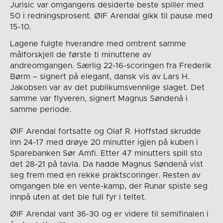
Jurisic var omgangens desiderte beste spiller med
50 i redningsprosent. ØIF Arendal gikk til pause med
15-10.
Lagene fulgte hverandre med omtrent samme
målforskjell de første ti minuttene av
andreomgangen. Særlig 22-16-scoringen fra Frederik
Børm – signert på elegant, dansk vis av Lars H.
Jakobsen var av det publikumsvennlige slaget. Det
samme var flyveren, signert Magnus Søndenå i
samme periode.
ØIF Arendal fortsatte og Olaf R. Hoffstad skrudde
inn 24-17 med drøye 20 minutter igjen på kuben i
Sparebanken Sør Amfi. Etter 47 minutters spill sto
det 28-21 på tavla. Da hadde Magnus Søndenå vist
seg frem med en rekke praktscoringer. Resten av
omgangen ble en vente-kamp, der Runar spiste seg
innpå uten at det ble full fyr i teltet.
ØIF Arendal vant 36-30 og er videre til semifinalen i