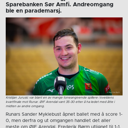
Sparebanken Sør Amfi. Andreomgang
ble en parademarsj.
Kristijan Jurusic var blant en av mange toneangivende spillere i kveldens
kvartfinale mot Runar. ØIF Arendal vant 35-30 etter å ha ledet med åtte i
midten av andre omgang.
Runars Sander Myklebust åpnet ballet med å score 1-
0, men derfra og ut omgangen handlet det aller
meste om ØIF Arendal. Frederik Børm utlignet til 1-1.