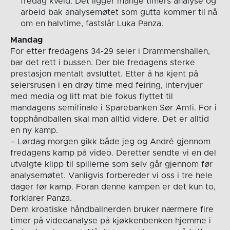
fredag kveld. Det ligger mange timers analyse og
arbeid bak analysemøtet som gutta kommer til nå
om en halvtime, fastslår Luka Panza.
Mandag
For etter fredagens 34-29 seier i Drammenshallen,
bar det rett i bussen. Der ble fredagens sterke
prestasjon mentalt avsluttet. Etter å ha kjent på
seiersrusen i en drøy time med feiring, intervjuer
med media og litt mat ble fokus flyttet til
mandagens semifinale i Sparebanken Sør Amfi. For i
topphåndballen skal man alltid videre. Det er alltid
en ny kamp.
– Lørdag morgen gikk både jeg og André gjennom
fredagens kamp på video. Deretter sendte vi en del
utvalgte klipp til spillerne som selv går gjennom før
analysemøtet. Vanligvis forbereder vi oss i tre hele
dager før kamp. Foran denne kampen er det kun to,
forklarer Panza.
Dem kroatiske håndballnerden bruker nærmere fire
timer på videoanalyse på kjøkkenbenken hjemme i