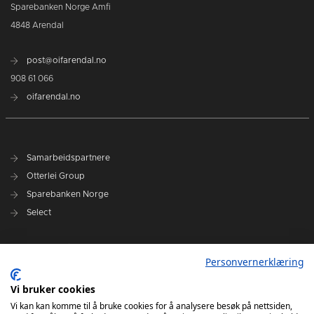
Sparebanken Norge Amfi
4848 Arendal
post@oifarendal.no
908 61 066
oifarendal.no
Samarbeidspartnere
Otterlei Group
Sparebanken Norge
Select
Nyhetsarkiv
Personvernerklæring
Terminliste
Spillerstall
Vi bruker cookies
Administrasjon
Vi kan kan komme til å bruke cookies for å analysere besøk på nettsiden,