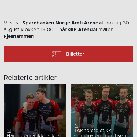
Vi ses i
Sparebanken Norge Amfi Arendal
søndag 30.
august
klokken 19:00
– når
ØIF Arendal
møter
Fjellhammer
!
Billetter
Relaterte artikler
Tok første stikk i
Har du ennå ikke sikret
semifinalen, men hvem