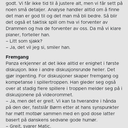
godt. Vi får ikke tid til å justere alt, men vi får sett på
noen små detaljer. Analyse handler alltid om å finne
det man er god til og det man må bli bedre. Så blir
det også et taktisk spill om hva vi forventer av
Drammen og hva de forventer av oss. Da må vi klare
planer, forteller han.
– Litt som sjakk?
– Ja, det vil jeg si, smiler han.
Fremgang
Panza erkjenner at det ikke alltid er enighet i første
diskusjon. Ikke i andre diskusjonsrunde heller. Det
gjør ingenting. For diskusjoner skaper fremgang og
kompetanse i spillertroppen. Han gleder seg også
over at stadig flere spillere i troppen melder seg på i
diskusjonene på videorommet.
– Ja, men det er greit. Vi kan ta hverandre i hånda
på den der, fastslår Børm etter at hans synspunkter
har møtt motbør sammen med en god dose latter
basert på danskens sedvane gode humør.
– Greit, svarer Matic.