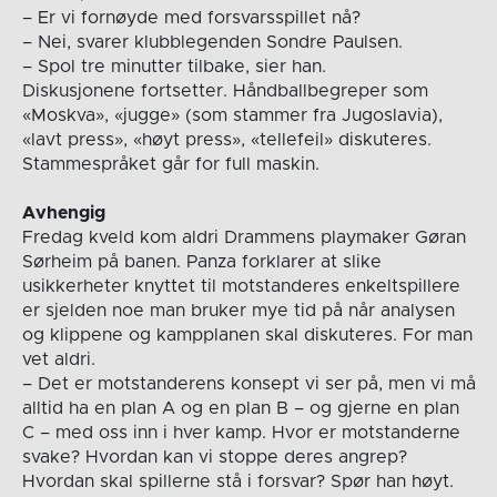
– Er vi fornøyde med forsvarsspillet nå?
– Nei, svarer klubblegenden Sondre Paulsen.
– Spol tre minutter tilbake, sier han.
Diskusjonene fortsetter. Håndballbegreper som
«Moskva», «jugge» (som stammer fra Jugoslavia),
«lavt press», «høyt press», «tellefeil» diskuteres.
Stammespråket går for full maskin.
Avhengig
Fredag kveld kom aldri Drammens playmaker Gøran
Sørheim på banen. Panza forklarer at slike
usikkerheter knyttet til motstanderes enkeltspillere
er sjelden noe man bruker mye tid på når analysen
og klippene og kampplanen skal diskuteres. For man
vet aldri.
– Det er motstanderens konsept vi ser på, men vi må
alltid ha en plan A og en plan B – og gjerne en plan
C – med oss inn i hver kamp. Hvor er motstanderne
svake? Hvordan kan vi stoppe deres angrep?
Hvordan skal spillerne stå i forsvar? Spør han høyt.