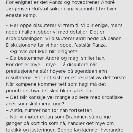
For enighet er det Panza og hovedtrener André
Jørgensen Hofstøl søker i analysemøtet før hver
eneste kamp.
– Her oppe diskuterer vi frem til vi blir enige, mens
nede i hallen jobber vi med detaljer. Det er
arbeidsdelingen. Vi diskuterer aldri nede på banen.
Diskusjonene tar vi her oppe, fastslår Panza.
– Og hvis det ikke blir enighet?
– Da bestemmer André og meg, smiler han.
For det er mye – mye – å diskutere når
prestasjonene står høyere på agendaen enn
resultatene. For det siste er et resultat av det første.
Når kampene kommer tett som hagl må det
prioriteres hva det skal bli enighet om.
– Det blir kanskje vel mange spillere med kroatiske
aner som skal mene noe?
– Alltid, humrer han før han fortsetter:
– Når vi møter et lag som Drammen så mange
ganger på kort tid som nå, handler det mye om
taktikk og justeringer. Begge lag kjenner hverandre