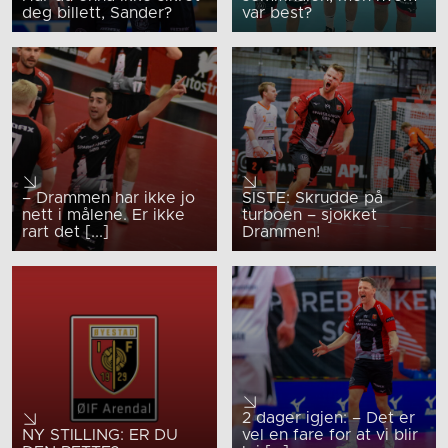
deg billett, Sander?
var best?
– Drammen har ikke jo
SISTE: Skrudde på
nett i målene. Er ikke
turboen – sjokket
rart det [...]
Drammen!
2 dager igjen: – Det er
NY STILLING: ER DU
vel en fare for at vi blir