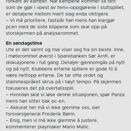
forkant av kamper. Når kampene kommer så tett
som de gjør i «best av fem»-oppgjørene i sluttspillet,
er detaljene mellom hvert slag enda viktigere.
– Vi må prioritere, fastslår han mens han klargjør
pcen med de siste klippene som skal opp på
storskjermen på analyserommet.
En søndagstime
Ute er det varmt og mai viser seg fra sin beste. Inne,
i møterommet øverst i Sparebanken Sør Amfi, er
diskusjonene i full gang. Detaljer gjennomgås på nytt
og på nytt. Klubbens erfarne spillere er gode til å
være nettopp erfarne. De tar ofte ordet og
stammespråket skrus på i høyt tempo. På skjermen
fokuseres det på overtallsspill.
– Hvordan skal vi løse denne situasjonen, spør Panza
mens han sitter bak pc-en.
– Akkurat her må vi ikke glemme oss, sier
forsvarsgeneral Frederik Børm.
– Enig, men vi må ikke glemme å justere,
kommenterer playmaker Mario Matic.