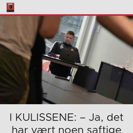
I KULISSENE: – Ja, det
har vært noen saftige