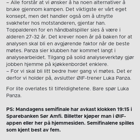
– Alle forstår at vi ønsker å ha noen alternativer å
bruke gjennom kampen. Det viktigste er vårt eget
konsept, men det handler også om å utnytte
svakheter hos motstanderen, gjentar han.
Toppalderen for en håndballspiller sies å være i
alderen 27-32 år. Det krever noen år på baken for at
analysen skal bli en avgjørende faktor når de beste
møtes. Panza sier klubben har kommet langt i
analysearbeidet. Tilgang på solid analyseverktøy gjør
jobben hjemme på kjøkkenbordet enklere.
– For vi skal bli litt bedre hver gang vi møtes. Det er
derfor vi holder på, avslutter ØIF-trener Luka Panza.
For lite overlates til tilfeldighetene. Bare spør Luka
Panza.
PS: Mandagens semifinale har avkast klokken 19:15 i
Sparebanken Sør Amfi. Billetter kjøper man i ØIF-
appen eller her på hjemmesiden. Semifinalene spilles
som kjent best av fem.