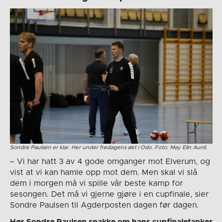
Sondre Paulsen er klar. Her under fredagens økt i Oslo. Foto: May Elin Aunli.
– Vi har hatt 3 av 4 gode omganger mot Elverum, og
vist at vi kan hamle opp mot dem. Men skal vi slå
dem i morgen må vi spille vår beste kamp for
sesongen. Det må vi gjerne gjøre i en cupfinale, sier
Sondre Paulsen til Agderposten dagen før dagen.
Hør Sondre Paulsen snakke om hans cupfinaletanker