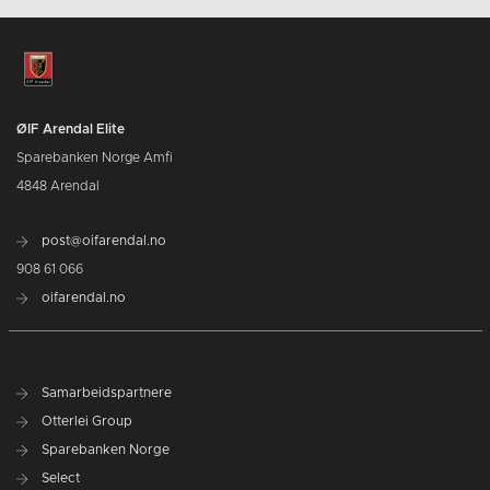
ØIF Arendal Elite
Sparebanken Norge Amfi
4848 Arendal
post@oifarendal.no
908 61 066
oifarendal.no
Samarbeidspartnere
Otterlei Group
Sparebanken Norge
Select