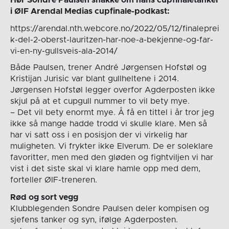
i ØIF Arendal Medias cupfinale-podkast:
https://arendal.nth.webcore.no/2022/05/12/finaleprei
k-del-2-oberst-lauritzen-har-noe-a-bekjenne-og-far-
vi-en-ny-gullsveis-ala-2014/
Både Paulsen, trener André Jørgensen Hofstøl og
Kristijan Jurisic var blant gullheltene i 2014.
Jørgensen Hofstøl legger overfor Agderposten ikke
skjul på at et cupgull nummer to vil bety mye.
– Det vil bety enormt mye. Å få en tittel i år tror jeg
ikke så mange hadde trodd vi skulle klare. Men så
har vi satt oss i en posisjon der vi virkelig har
muligheten. Vi frykter ikke Elverum. De er soleklare
favoritter, men med den gløden og fightviljen vi har
vist i det siste skal vi klare hamle opp med dem,
forteller ØIF-treneren.
Rød og sort vegg
Klubblegenden Sondre Paulsen deler kompisen og
sjefens tanker og syn, ifølge Agderposten.