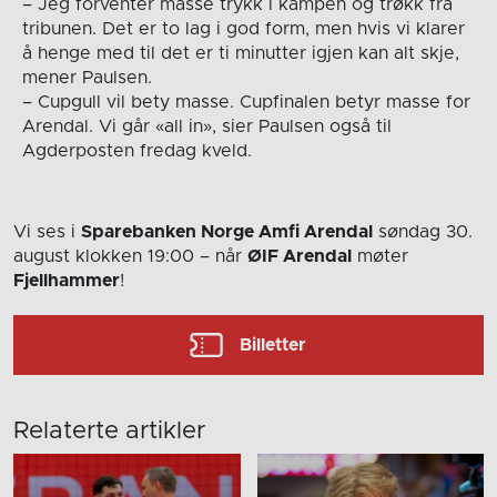
– Jeg forventer masse trykk i kampen og trøkk fra
tribunen. Det er to lag i god form, men hvis vi klarer
å henge med til det er ti minutter igjen kan alt skje,
mener Paulsen.
– Cupgull vil bety masse. Cupfinalen betyr masse for
Arendal. Vi går «all in», sier Paulsen også til
Agderposten fredag kveld.
Vi ses i
Sparebanken Norge Amfi Arendal
søndag 30.
august
klokken 19:00
– når
ØIF Arendal
møter
Fjellhammer
!
Billetter
Relaterte artikler