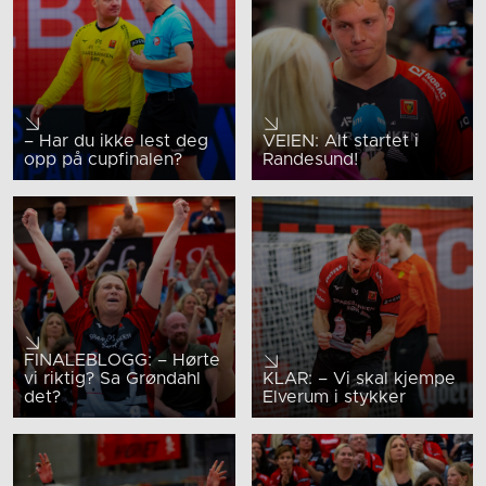
– Har du ikke lest deg
VEIEN: Alt startet i
opp på cupfinalen?
Randesund!
FINALEBLOGG: – Hørte
vi riktig? Sa Grøndahl
KLAR: – Vi skal kjempe
det?
Elverum i stykker