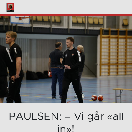
PAULSEN: – Vi går «all
in»!