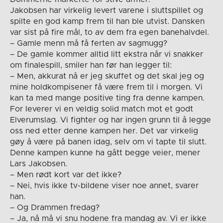
Jakobsen har virkelig levert varene i sluttspillet og
spilte en god kamp frem til han ble utvist. Dansken
var sist på fire mål, to av dem fra egen banehalvdel.
– Gamle menn må få ferten av sagmugg?
– De gamle kommer alltid litt ekstra når vi snakker
om finalespill, smiler han før han legger til:
– Men, akkurat nå er jeg skuffet og det skal jeg og
mine holdkompisener få være frem til i morgen. Vi
kan ta med mange positive ting fra denne kampen.
For leverer vi en veldig solid match mot et godt
Elverumslag. Vi fighter og har ingen grunn til å legge
oss ned etter denne kampen her. Det var virkelig
gøy å være på banen idag, selv om vi tapte til slutt.
Denne kampen kunne ha gått begge veier, mener
Lars Jakobsen.
– Men rødt kort var det ikke?
– Nei, hvis ikke tv-bildene viser noe annet, svarer
han.
– Og Drammen fredag?
– Ja, nå må vi snu hodene fra mandag av. Vi er ikke