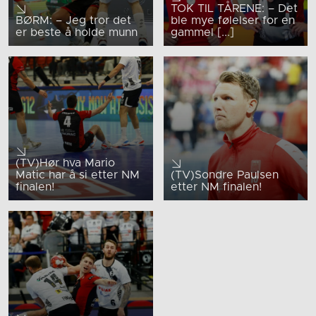
TOK TIL TÅRENE: – Det
BØRM: – Jeg tror det
ble mye følelser for en
er beste å holde munn
gammel [...]
(TV)Hør hva Mario
Matic har å si etter NM
(TV)Sondre Paulsen
finalen!
etter NM finalen!