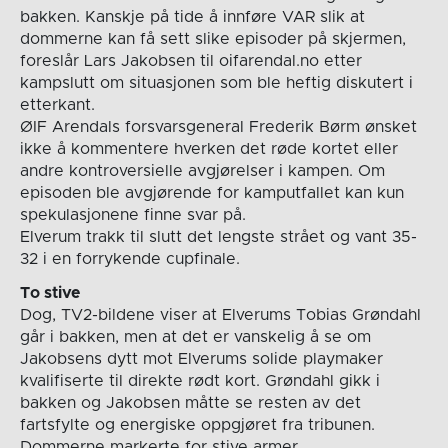
bakken. Kanskje på tide å innføre VAR slik at
dommerne kan få sett slike episoder på skjermen,
foreslår Lars Jakobsen til oifarendal.no etter
kampslutt om situasjonen som ble heftig diskutert i
etterkant.
ØIF Arendals forsvarsgeneral Frederik Børm ønsket
ikke å kommentere hverken det røde kortet eller
andre kontroversielle avgjørelser i kampen. Om
episoden ble avgjørende for kamputfallet kan kun
spekulasjonene finne svar på.
Elverum trakk til slutt det lengste strået og vant 35-
32 i en forrykende cupfinale.
To stive
Dog, TV2-bildene viser at Elverums Tobias Grøndahl
går i bakken, men at det er vanskelig å se om
Jakobsens dytt mot Elverums solide playmaker
kvalifiserte til direkte rødt kort. Grøndahl gikk i
bakken og Jakobsen måtte se resten av det
fartsfylte og energiske oppgjøret fra tribunen.
Dommerne markerte for stive armer.