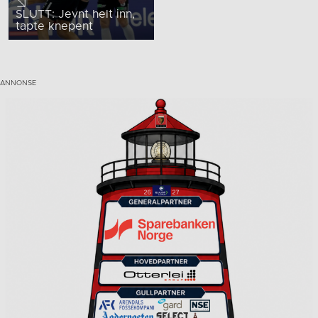
SLUTT: Jevnt helt inn,
tapte knepent