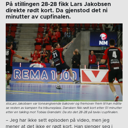
På stillingen 28-28 fikk Lars Jakobsen
direkte rødt kort. Da gjenstod det ni
minutter av cupfinalen.
stoLars Jakobsen var toneangivende bakover og fremover frem til han måtte
se resten av kampen fra tribuneplass. Dansken fikk rødt kort etter 51 minutter
etter en takling mot Tobias Grøndahl. Da sto det 28-28 på tavla i cupfinalen.
– Jeg har ikke sett episoden på video, men jeg
mener at det ikke er rødt kort. Han slenger seg i