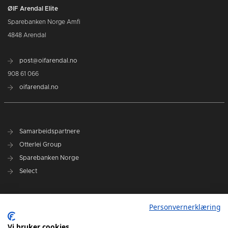
ØIF Arendal Elite
Sparebanken Norge Amfi
4848 Arendal
post@oifarendal.no
908 61 066
oifarendal.no
Samarbeidspartnere
Otterlei Group
Sparebanken Norge
Select
Nyhetsarkiv
Personvernerklæring
Terminliste
Spillerstall
Vi bruker cookies