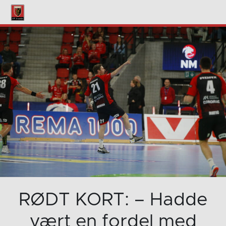
RØDT KORT: – Hadde
vært en fordel med