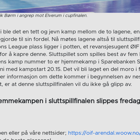
ik Børm i angrep mot Elverum i cupfinalen.
mai ble det en tett og jevn kamp mellom de to lagene, e
orde til sin fordel. Nå møtes lagene altså til sluttspillf
ns League plass ligger i potten, et revansjesugent ØIF
for å kapre denne. Sluttspillet som spilles best av fem 
 mens kamp nummer to er hjemmekamp i Sparebanken S
juni med kampstart 20.15. Det vil bli laget en del moro 
r informasjon om dette kommer i begynnelsen av nes
, er at denne sluttspillfinalen vil du ikke gå glipp av.
hjemmekampen i sluttspillfinalen slippes fredag
en eller på våre nettsider;
https://oif-arendal.woow.no