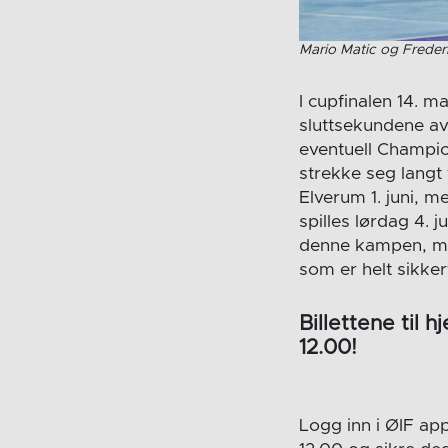
Mario Matic og Freder
I cupfinalen 14. 
sluttsekundene avgj
eventuell Champio
strekke seg langt 
Elverum 1. juni,
spilles lørdag 4. 
denne kampen, me
som er helt sikkert
Billettene til 
12.00!
Logg inn i ØIF app