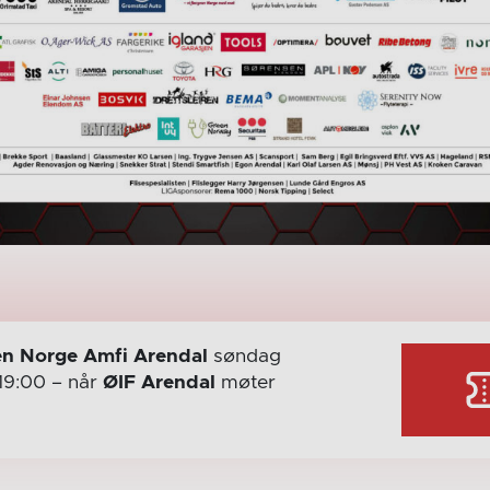
n Norge Amfi Arendal
søndag
19:00
– når
ØIF Arendal
møter