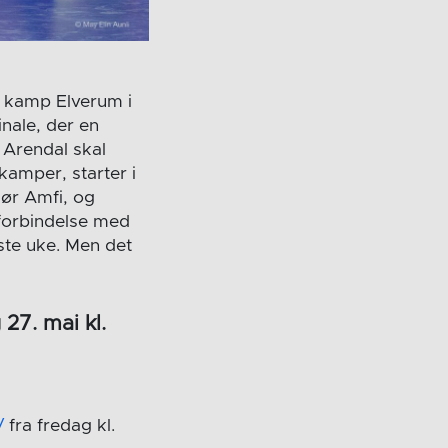
n kamp Elverum i
inale, der en
 Arendal skal
kamper, starter i
ør Amfi, og
i forbindelse med
te uke. Men det
 27. mai kl.
/
fra fredag kl.