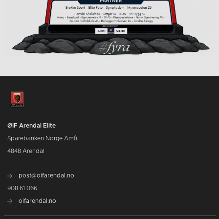
ØIF Arendal Elite
Sparebanken Norge Amfi
4848 Arendal
post@oifarendal.no
908 61 066
oifarendal.no