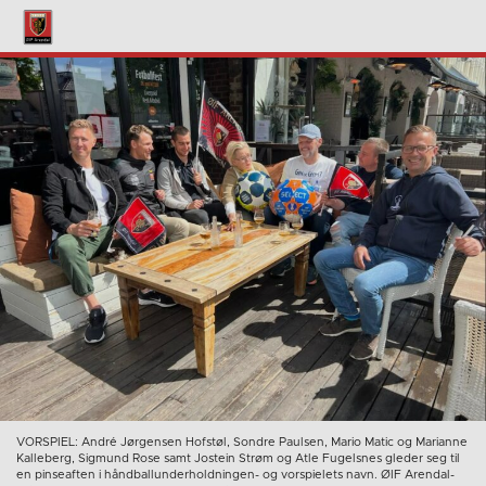
VORSPIEL: André Jørgensen Hofstøl, Sondre Paulsen, Mario Matic og Marianne
Kalleberg, Sigmund Rose samt Jostein Strøm og Atle Fugelsnes gleder seg til
en pinseaften i håndballunderholdningen- og vorspielets navn. ØIF Arendal-