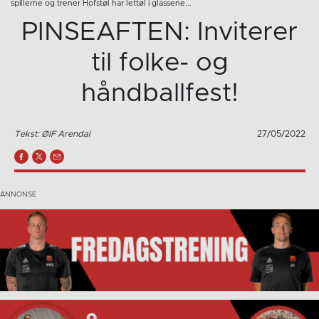
spillerne og trener Hofstøl har lettøl i glassene...
PINSEAFTEN: Inviterer
til folke- og
håndballfest!
Tekst: ØIF Arendal
27/05/2022