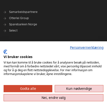
Samarbeidspartnere
Otterlei Group
Sparebanken Norge
Select
Nyhetsarkiv
Personvernerklæring
Terminliste
Spillerstall
Vi bruker cookies
Administrasjon
Vi kan kan komme til å bruke cookies for å analysere besøk på nettsiden,
med formål om å forbedre nettstedet vårt, vise personlig tilpasset innhold
Styret
og for å gi deg en flott nettstedopplevelse. For mer informasjon om
informasjonskapslene vi bruker, åpne innstillingene.
Godta alle
Kun nødvendige
Nei, endre valg