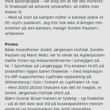
med spillergruppa – var enig om at når det inviteres
til finalespill på selveste pinseaften, så måtte man
klaske til.
– Med så start på kampen måtte vi kanskje prøve et
litt «nytt» publikum. Jeg tror nok ikke 4-åringen min
kommer på den kampen, medgir Sondre Paulsen i
artikkelen.
Promo
Både hovedtrener André Jørgensen Hofstøl, Sondre
Paulsen og Mario Matic var til stede da Agderposten
møtte trioen og restaurantdriverne i solveggen på
Nr. 1 Sportsbar på Langbrygga. Fra klokken 14:00 på
pinseaften rigges baren finaleklar – med inspirasjon
fra ØIF-supporternes cupfinale-oppladning på
Williamsburg i Oslo i forkant av cupfinalen 14. mai.
– Med 2000-25000 tilskuere kan det bli magisk, er
André Jørgensen Hofstøl sitert på.
Bjørn-Gunnar Bruun Hansen er tydelig – og finaleklar
– på at det ikke skal stå på busskapasiteten mellom
sentrum og Sparebanken Sør Amfi pinseaften.