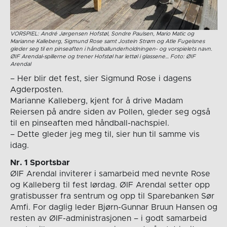
VORSPIEL: André Jørgensen Hofstøl, Sondre Paulsen, Mario Matic og
Marianne Kalleberg, Sigmund Rose samt Jostein Strøm og Atle Fugelsnes
gleder seg til en pinseaften i håndballunderholdningen- og vorspielets navn.
ØIF Arendal-spillerne og trener Hofstøl har lettøl i glassene… Foto: ØIF
Arendal
– Her blir det fest, sier Sigmund Rose i dagens
Agderposten.
Marianne Kalleberg, kjent for å drive Madam
Reiersen på andre siden av Pollen, gleder seg også
til en pinseaften med håndball-nachspiel.
– Dette gleder jeg meg til, sier hun til samme vis
idag.
Nr. 1 Sportsbar
ØIF Arendal inviterer i samarbeid med nevnte Rose
og Kalleberg til fest lørdag. ØIF Arendal setter opp
gratisbusser fra sentrum og opp til Sparebanken Sør
Amfi. For daglig leder Bjørn-Gunnar Bruun Hansen og
resten av ØIF-administrasjonen – i godt samarbeid