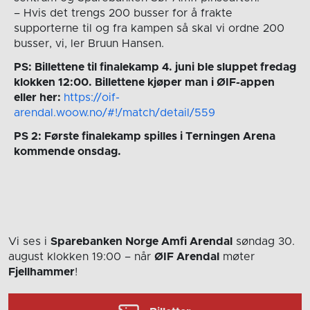
– Hvis det trengs 200 busser for å frakte
supporterne til og fra kampen så skal vi ordne 200
busser, vi, ler Bruun Hansen.
PS: Billettene til finalekamp 4. juni ble sluppet fredag
klokken 12:00. Billettene kjøper man i ØIF-appen
eller her:
https://oif-
arendal.woow.no/#!/match/detail/559
PS 2: Første finalekamp spilles i Terningen Arena
kommende onsdag.
Vi ses i
Sparebanken Norge Amfi Arendal
søndag 30.
august
klokken 19:00
– når
ØIF Arendal
møter
Fjellhammer
!