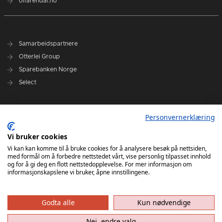
oifarendal.no
Samarbeidspartnere
Otterlei Group
Sparebanken Norge
Select
Nyhetsarkiv
Personvernerklæring
Terminliste
Spillerstall
Vi bruker cookies
Administrasjon
Vi kan kan komme til å bruke cookies for å analysere besøk på nettsiden,
med formål om å forbedre nettstedet vårt, vise personlig tilpasset innhold
Styret
og for å gi deg en flott nettstedopplevelse. For mer informasjon om
informasjonskapslene vi bruker, åpne innstillingene.
Godta alle
Kun nødvendige
Nei, endre valg