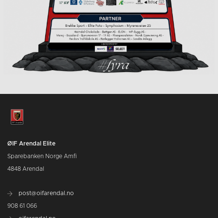
ØIF Arendal Elite
Sparebanken Norge Amfi
4848 Arendal
post@oifarendal.no
908 61 066