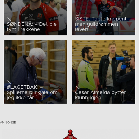
SISTE: Tapte knepent –
SØNDENÅ: – Det ble
men gulldrømmen
tynt i rekkene
lever!
#LAGETBAK: –
Spillerne blir gale om
Cesar Almeida bytter
jeg ikke får [...]
klubb igjen