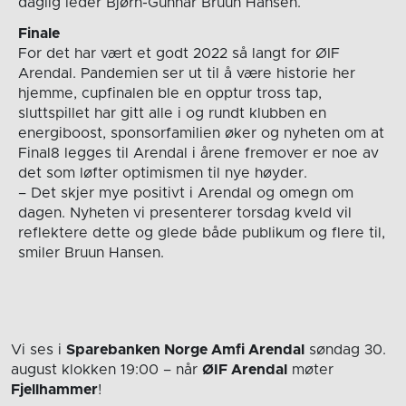
daglig leder Bjørn-Gunnar Bruun Hansen.
Finale
For det har vært et godt 2022 så langt for ØIF
Arendal. Pandemien ser ut til å være historie her
hjemme, cupfinalen ble en opptur tross tap,
sluttspillet har gitt alle i og rundt klubben en
energiboost, sponsorfamilien øker og nyheten om at
Final8 legges til Arendal i årene fremover er noe av
det som løfter optimismen til nye høyder.
– Det skjer mye positivt i Arendal og omegn om
dagen. Nyheten vi presenterer torsdag kveld vil
reflektere dette og glede både publikum og flere til,
smiler Bruun Hansen.
Vi ses i
Sparebanken Norge Amfi Arendal
søndag 30.
august
klokken 19:00
– når
ØIF Arendal
møter
Fjellhammer
!